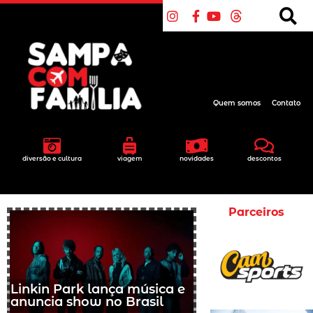
Quem somos
Contato
diversão e cultura
viagem
novidades
descontos
Parceiros
Linkin Park lança música e
anuncia show no Brasil