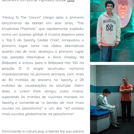
“Heavy Is The Crown” chega após o primeiro
lançamento da banda em sete anos, “The
Emptiness Machine”, que rapidamente explodiu
como um sucesso global. A música disparou para
o Top 5 do Spotify Global Chart, conquistou o
primeiro lugar tanto nas rádios alternativas
quanto nas de rock, alcançou o primeiro lugar
nas paradas Alternative e Rock Airplay da
Billboard, e entrou para a Billboard Hot 100 na
posição 21. O single acumulou números
impressionantes na primeira semana, com mais
de 80 milhões de streams no Spotify e 29
milhões de visualizações no YouTube. Além
disso, o Linkin Park atingiu outro marco,
superando 54 milhões de ouvintes mensais no
Spotify e tornando-se “
a banda de rock mais
ouvida na plataforma
” e um dos “
40 artistas
mais ouvidos globalmente na plataforma”.
Dominando a cultura pop, a banda fez sua estreia