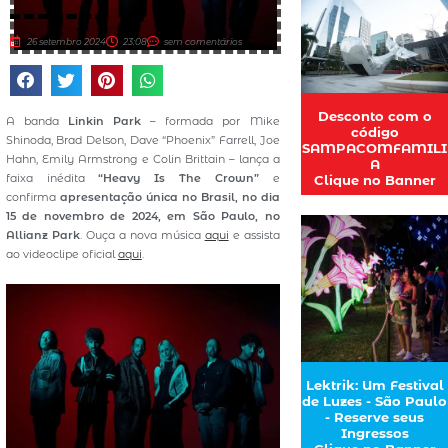
26 setembro 2024
23:08
sem comentários
Desconto com o
A banda
Linkin Park
– formada por Mike
código
Shinoda, Brad Delson, Dave “Phoenix” Farrell, Joe
SAMPACOMFAMILI
Hahn, Emily Armstrong e Colin Brittain – lança a
A
faixa inédita
“Heavy Is The Crown”
e
Clique no Banner
confirma
apresentação única no Brasil, no dia
15 de novembro de 2024, em São Paulo, no
Allianz Park
. Ouça a nova música
aqui
e assista
ao videoclipe oficial
aqui
.
Lektrik: Um Festival
de Luzes - São Paulo
- Reserve seus
Ingressos