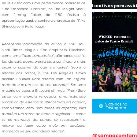
na televisão com uma performance poderosa de
“The Emptiness Machine”, no The Tonight Show
com Jimmy Fallon, da NBC. Assista à
apresentação
aqui
, e confira a entrevista de Mike
Shinoda com Fallon
aqui
.
Recebendo aclamação da crítica, o The New
York Times elogiou “The Emptiness Machine”
como uma “
faixa bombástica
”, afirmando que “
a
banda está agora pronta para continuar o mais
próximo possível do que era antes
”. Sobre o
retorno aos palcos, o The Los Angeles Times
declarou: “
Linkin Park retorna com um rugido,
mais do que um eco do seu passado
”. Em uma
matéria de capa, a Billboard afirmou: “
From Zero
pulsa com energia renovada, uma extensão
dinâmica da estética multifacetada da banda
”,
Siga-nos no
Instagram
completando com “
em todos os aspectos, eles
mantêm um senso de ritmo e urgência — como
se os membros da banda se recusassem a
relaxar ou fazer corpo mole em qualquer
momento de seu grandioso retorno
”.
@sampacomfam