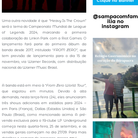
Clique no Banner
@sampacomfam
ilia no
Uma outra novidade é que “Heavy Is The Crown”
instagram
será o tema do Campeonato Mundial de League
of Legends 2024, marcando a primeira
colaboração do Linkin Park com a Riot Games. O
lançamento fará parte do primeiro álbum da
banda desde 2017, intitulado “
FROM ZERO”
, que
tem previsão de lançamento para o dia 15 de
novembro, via Warner Records, com distribuição
nacional da Warner Music Brasil.
A banda está em meio à “
From Zero World Tour”
,
que esgotou em minutos. Devido à alta
demanda, nesta terça-feira (24), eles anunciaram
três shows adicionais em estádios para 2024 –
em Paris (França), Dallas (Estados Unidos) e São
Paulo (Brasil), como mencionado acima. A pré-
venda exclusiva para o fã-clube LP Underground
começa nesta quarta-feira, 25 de setembro, e as
vendas gerais começam no dia 27/09. Para mais
detalhes e compra de ingressos, acesse
aqui
.