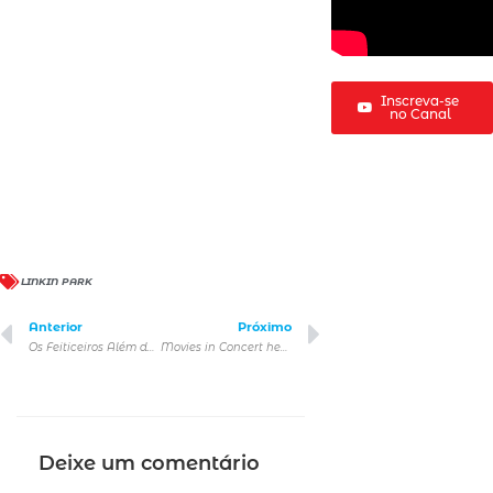
Inscreva-se
no Canal
LINKIN PARK
Anterior
Próximo
Os Feiticeiros Além de Waverly Place estão de volta
Movies in Concert hega ao Teatro J. Safra
Deixe um comentário