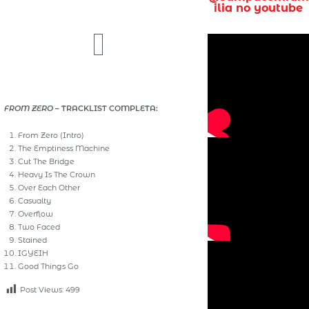
ilia no youtube
FROM ZERO –
TRACKLIST COMPLETA:
From Zero (Intro)
The Emptiness Machine
Cut The Bridge
Heavy Is The Crown
Over Each Other
Casualty
Overflow
Two Faced
Stained
IGYEIH
Good Things Go
Post Views:
499