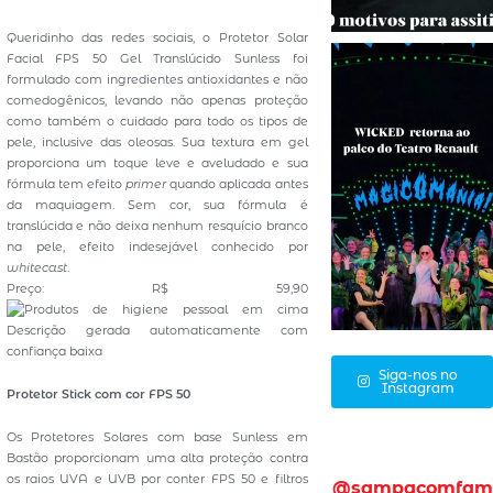
Queridinho das redes sociais, o Protetor Solar
Facial FPS 50 Gel Translúcido Sunless foi
formulado com ingredientes antioxidantes e não
comedogênicos, levando não apenas proteção
como também o cuidado para todo os tipos de
pele, inclusive das oleosas. Sua textura em gel
proporciona um toque leve e aveludado e sua
fórmula tem efeito
primer
quando aplicada antes
da maquiagem. Sem cor, sua fórmula é
translúcida e não deixa nenhum resquício branco
na pele, efeito indesejável conhecido por
whitecast
.
Preço: R$ 59,90
Siga-nos no
Instagram
Protetor Stick com cor FPS 50
Os Protetores Solares com base Sunless em
Bastão proporcionam uma alta proteção contra
os raios UVA e UVB por conter FPS 50 e filtros
@sampacomfam