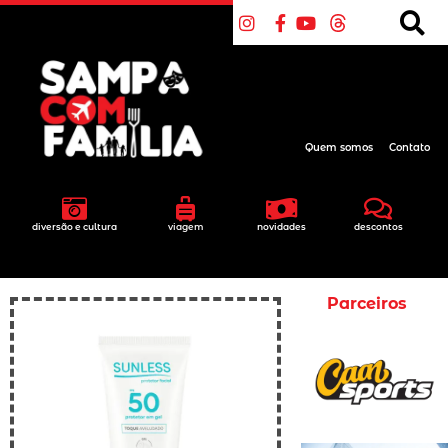
Quem somos
Contato
diversão e cultura
viagem
novidades
descontos
Parceiros