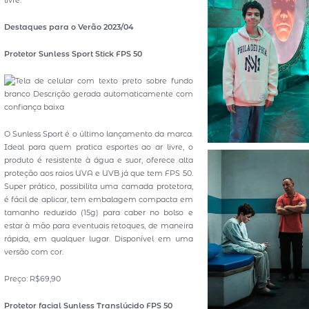
livre.
Destaques para o Verão 2023/04
Protetor Sunless Sport Stick FPS 50
O Sunless Sport é o último lançamento da marca.
Ideal para quem pratica esportes ao ar livre, o
produto é resistente à água e suor, oferece alta
proteção aos raios UVA e UVB já que tem FPS 50.
Super prático, possibilita uma camada protetora,
é fácil de aplicar, tem embalagem compacta em
tamanho reduzido (15g) para caber no bolso e
estar à mão para eventuais retoques, de maneira
rápida, em qualquer lugar. Disponível em uma
versão com cor.
Preço: R$69,90
Protetor facial Sunless Translúcido FPS 50