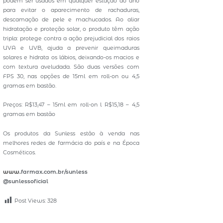
podem ser usados em qualquer estação do ano
para evitar o aparecimento de rachaduras,
descamação de pele e machucados. Ao aliar
hidratação e proteção solar, o produto têm ação
tripla: protege contra a ação prejudicial dos raios
UVA e UVB, ajuda a prevenir queimaduras
solares e hidrata os lábios, deixando-os macios e
com textura aveludada. São duas versões com
FPS 30, nas opções de 15ml em roll-on ou 4,5
gramas em bastão.
Preços: R$13,47 – 15ml em roll-on l R$15,18 – 4,5
gramas em bastão
Os produtos da Sunless estão à venda nas
melhores redes de farmácia do país e na Época
Cosméticos.
www.
farmax.com.br/sunless
@sunlessoficial
Post Views:
328