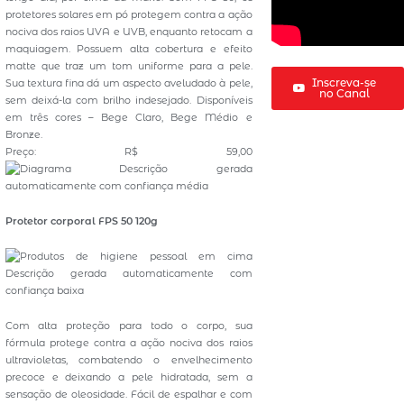
protetores solares em pó protegem contra a ação
nociva dos raios UVA e UVB, enquanto retocam a
maquiagem. Possuem alta cobertura e efeito
matte que traz um tom uniforme para a pele.
Inscreva-se
Sua textura fina dá um aspecto aveludado à pele,
no Canal
sem deixá-la com brilho indesejado. Disponíveis
em três cores – Bege Claro, Bege Médio e
Bronze.
Preço: R$ 59,00
Protetor corporal FPS 50 120g
Com alta proteção para todo o corpo, sua
fórmula protege contra a ação nociva dos raios
ultravioletas, combatendo o envelhecimento
precoce e deixando a pele hidratada, sem a
sensação de oleosidade. Fácil de espalhar e com