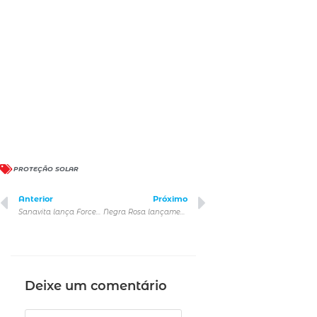
PROTEÇÃO SOLAR
Anterior
Próximo
Sanavita lança Forcee® Hair, mais uma inovação para as mulheres com foco na saúde dos cabelos e unhas
Negra Rosa lançamento Protetor Solar Facial FPS 50 Translúcido
Deixe um comentário