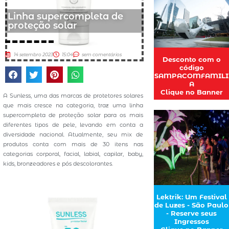
Linha supercompleta de
proteção solar
14 setembro 2023
15:04
sem comentários
Desconto com o
código
SAMPACOMFAMILI
A
Clique no Banner
A Sunless, uma das marcas de protetores solares
que mais cresce na categoria, traz uma linha
supercompleta de proteção solar para os mais
diferentes tipos de pele, levando em conta a
diversidade nacional. Atualmente, seu mix de
produtos conta com mais de 30 itens nas
categorias corporal, facial, labial, capilar, baby,
kids, bronzeadores e pós descolorantes.
Lektrik: Um Festival
de Luzes - São Paulo
- Reserve seus
Ingressos