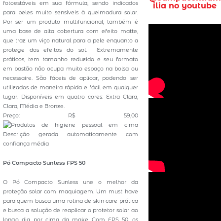
fotoestáveis em sua fórmula, sendo indicados
ilia no youtube
para peles muito sensíveis à queimadura solar.
Por ser um produto multifuncional, também é
uma base de alta cobertura com efeito matte,
que traz um viço natural para a pele enquanto a
protege dos efeitos do sol. Extremamente
práticos, tem tamanho reduzido e seu formato
em bastão não ocupa muito espaço na bolsa ou
necessaire. São fáceis de aplicar, podendo ser
utilizados de maneira rápida e fácil em qualquer
lugar. Disponíveis em quatro cores: Extra Clara,
Clara, Média e Bronze.
Preço: R$ 59,00
Pó Compacto Sunless FPS 50
O Pó Compacto Sunless une o melhor da
proteção solar com maquiagem. Um must have
para quem busca uma rotina de skin care prática
e busca a solução de reaplicar o protetor solar ao
longo dia, por cima da make. Com FPS 50, os