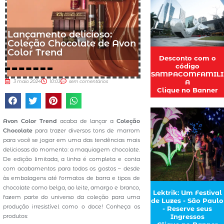
Lançamento delicioso:
Coleção Chocolate de Avon
Color Trend
Desconto com o
código
SAMPACOMFAMILI
A
3 maio 2024
10:03
sem comentários
Clique no Banner
Avon Color Trend
acaba de lançar a
Coleção
Chocolate
para trazer diversos tons de marrom
para você se jogar em uma das tendências mais
deliciosas do momento: a maquiagem chocolate.
De edição limitada, a linha é completa e conta
com acabamentos para todos os gostos – desde
às embalagens até formatos de barra e tipos de
chocolate como belga, ao leite, amargo e branco,
Lektrik: Um Festival
fazem parte do universo da coleção para uma
de Luzes - São Paulo
produção irresistível como o doce! Conheça os
- Reserve seus
produtos:
Ingressos