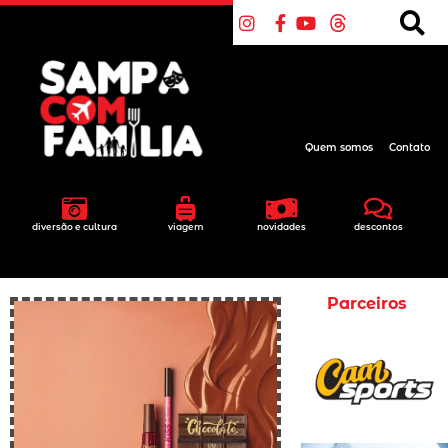
Quem somos
Contato
diversão e cultura
viagem
novidades
descontos
Parceiros