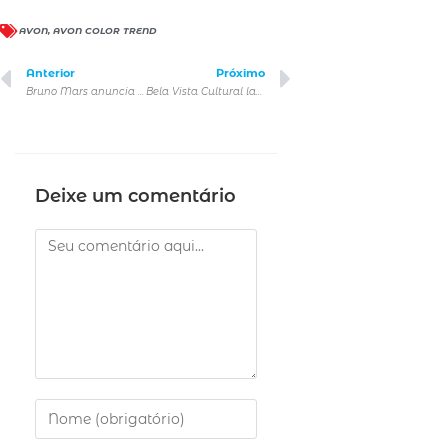
AVON
,
AVON COLOR TREND
Anterior
Próximo
Bruno Mars anuncia quatro shows no Brasil
Bela Vista Cultural lança livro que destaca a relação entre boa alimentação, saúde e longevidade
Deixe um comentário