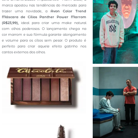
marca apostou nas tendências do mercado para
trazer uma novidade, a
Avon Color Trend
Máscara de Cílios Panther Power Marrom
(R$23,99),
ideal para criar uma make natural
com olhos poderosos. O lançamento chega na
cor marrom e sua fórmula garante alongamento
e volume para os cílios sem pesar. O produto é
perfeito para criar aquele efeito gatinho nos
cantos externos dos olhos.