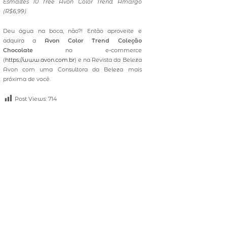
Esmaltes 10 free Avon Color Trend Amargo
(R$6,99)
Deu água na boca, não?! Então aproveite e
adquira a
Avon Color Trend
Coleção
Chocolate
no e-commerce
(
https://www.avon.com.br
) e na Revista da Beleza
Avon com uma Consultora da Beleza mais
próxima de você.
Post Views:
714