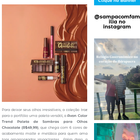
Clique no Banner
@sampacomfam
ilia no
instagram
Para deixar seus olhos irresistíveis, a coleção traz
para o portfólio uma paleta versátil, a
Avon Color
Trend Paleta de Sombras para Olhos
Chocolate (R$49,99)
, que chega com 6 cores de
acabamento
matte
e metálico para quem ama
tons amarronzados impactantes. Além disso, a