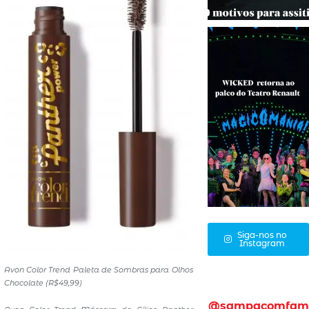
Siga-nos no
Instagram
Avon Color Trend Paleta de Sombras para Olhos
Chocolate (R$49,99)
@sampacomfam