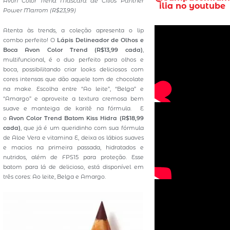
Avon Color Trend Máscara de Cílios Panther
ilia no youtube
Power Marrom (R$23,99)
Atenta às trends, a coleção apresenta o lip
combo perfeito! O
Lápis Delineador de Olhos e
Boca Avon Color Trend (R$13,99 cada)
,
multifuncional, é o duo perfeito para olhos e
boca, possibilitando criar looks deliciosos com
cores intensas que dão aquele tom de chocolate
na make. Escolha entre “Ao leite”, “Belga” e
“Amargo” e aproveite a textura cremosa bem
suave e manteiga de karitê na fórmula. E
o
Avon Color Trend Batom Kiss Hidra (R$18,99
cada)
, que já é um queridinho com sua fórmula
de Aloe Vera e vitamina E, deixa os lábios suaves
e macios na primeira passada, hidratados e
nutridos, além de FPS15 para proteção. Esse
batom para lá de delicioso, está disponível em
três cores: Ao leite, Belga e Amargo.