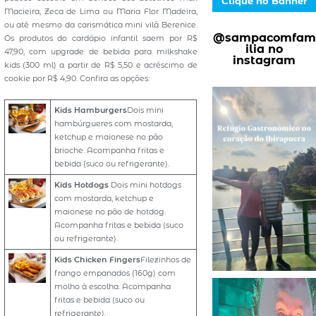
Clique no Banner
Macieira, Zeca de Lima ou Maria Flor Madeira,
ou até mesmo da carismática mini vilã Berenice.
@sampacomfam
Os produtos do cardápio infantil saem por R$
ilia no
47,90, com upgrade de bebida para milkshake
instagram
kids (300 ml) a partir de R$ 5,50 e acréscimo de
cookie por R$ 4,90. Confira as opções:
Kids Hamburgers
Dois mini
hambúrgueres com mostarda,
ketchup e maionese no pão
brioche. Acompanha fritas e
bebida (suco ou refrigerante).
Kids Hotdogs
Dois mini hotdogs
com mostarda, ketchup e
maionese no pão de hotdog.
Acompanha fritas e bebida (suco
ou refrigerante).
Kids Chicken Fingers
Filezinhos de
frango empanados (160g) com
molho à escolha. Acompanha
fritas e bebida (suco ou
refrigerante).