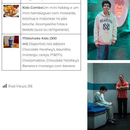
Kids Combo
Um mini hotdog e um
mini hambúrguer com mostarda,
ketchup e maionese no pão
brioche. Acompanha fritas e
bebida (suco ou refrigerante).
Milkshake Kids (300
ml)
Disponível nos sabores
Chocolate Hershey’s, baunilha,
morango, cereja, M&M’s,
Chocomaltine, Chocolate Hershey’s
Banana e morango com banana.
Post Views:
316