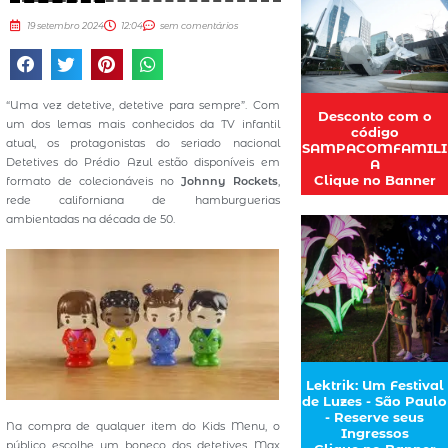
19 setembro 2024
12:04
sem comentários
“Uma vez detetive, detetive para sempre”. Com
Desconto com o
um dos lemas mais conhecidos da TV infantil
código
atual, os protagonistas do seriado nacional
SAMPACOMFAMILI
Detetives do Prédio Azul estão disponíveis em
A
Clique no Banner
formato de colecionáveis no
Johnny Rockets
,
rede californiana de hamburguerias
ambientadas na década de 50.
Lektrik: Um Festival
de Luzes - São Paulo
- Reserve seus
Na compra de qualquer item do Kids Menu, o
Ingressos
público escolhe um boneco dos detetives Max