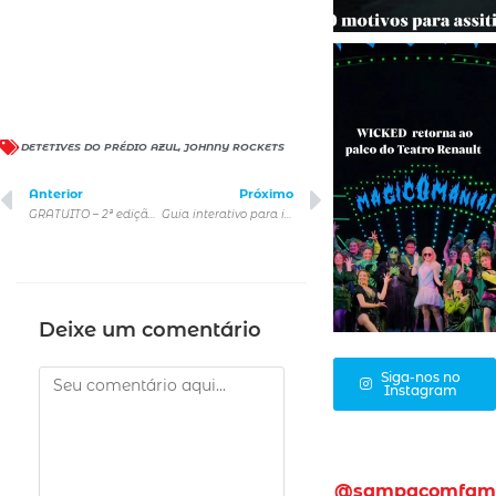
DETETIVES DO PRÉDIO AZUL
,
JOHNNY ROCKETS
Anterior
Próximo
GRATUITO – 2ª edição do Koff – Korean Film Festival, em outubro no Reserva Cultural
Guia interativo para incentivar o primeiro voto e descomplica a política para os jovens
Deixe um comentário
Siga-nos no
Instagram
@sampacomfam