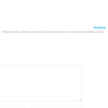
Próximo
ntre usuários e ‘smartphones’
Mostra Festas, Sambas e Outros Carnavais celebra o início das atividades do Sesc Casa Verde