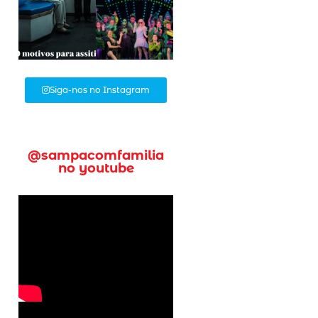
Siga-nos no Instagram
@sampacomfamilia
no youtube