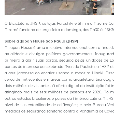
O Bicicletário JHSP, as lojas Furoshiki e Shin e o Aizomê C
Aizomê funciona de terça-feira a domingo, das 11h30 às 16h3
Sobre a Japan House São Paulo (JHSP)
A Japan House é uma iniciativa internacional com a finali
atualidade e divulgar políticas governamentais. Inaugura
primeira a abrir suas portas, seguida pelas unidades de L
pontos de interesse da celebrada Avenida Paulista, a JHSP 
a arte japonesa do encaixe usando a madeira Hinoki. Desde
cerca de mil eventos em áreas como arquitetura, tecnologi
dois milhões de visitantes. A oferta digital da instituição fo
atingindo mais de sete milhões de pessoas em 2020. No m
outros estados brasileiros e países da América Latina. A JHS
nível de sustentabilidade de edificações; e pelo Bureau Ve
medidas de segurança sanitária contra a Pandemia de Covid