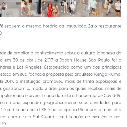
afé seguem o mesmo horário da instituição. Já o restaurante
0.
dade de ampliar o conhecimento sobre a cultura japonesa da
da em 30 de abril de 2017, a Japan House São Paulo foi a
ondres e Los Angeles. Estabelecida como um dos principais
destaca em sua fachada proposta pelo arquiteto Kengo Kuma,
 2017, a instituição promoveu mais de trinta exposições e
a, gastronomia, moda e arte, para os quais recebeu mais de
i impulsionada e diversificada durante a Pandemia de Covid-19,
esmo ano, expandiu geograficamente suas atividades para
P é certificada pelo LEED na categoria Platinum, o mais alto
ritas com o selo SafeGuard – certificação de excelência nas
-19.