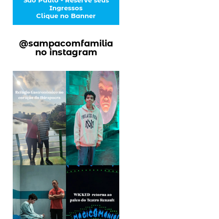
Ingressos
Clique no Banner
@sampacomfamilia
no instagram