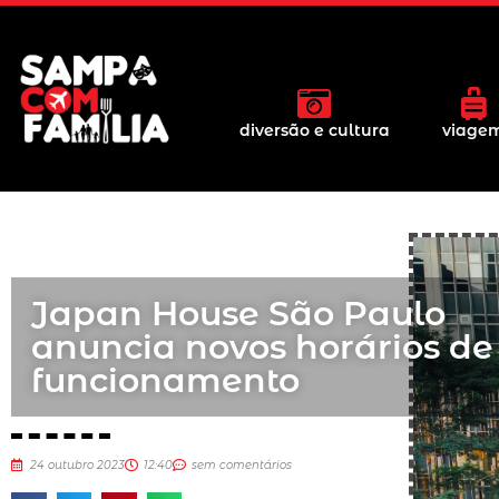
diversão e cultura
viage
Japan House São Paulo
anuncia novos horários de
funcionamento
24 outubro 2023
12:40
sem comentários