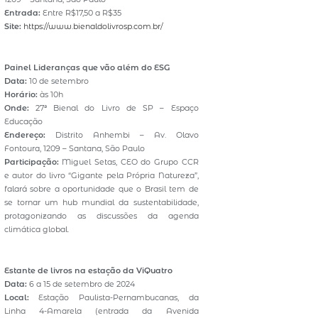
Entrada:
Entre R$17,50 a R$35
Site:
https://www.bienaldolivrosp.com.br/
Painel Lideranças que vão além do ESG
Data:
10 de setembro
Horário:
às 10h
Onde:
27ª Bienal do Livro de SP – Espaço
Educação
Endereço:
Distrito Anhembi – Av. Olavo
Fontoura, 1209 – Santana, São Paulo
Participação:
Miguel Setas, CEO do Grupo CCR
e autor do livro “Gigante pela Própria Natureza”,
falará sobre a oportunidade que o Brasil tem de
se tornar um hub mundial da sustentabilidade,
protagonizando as discussões da agenda
climática global.
Estante de livros na estação da ViQuatro
Data:
6 a 15 de setembro de 2024
Local:
Estação Paulista-Pernambucanas, da
Linha 4-Amarela (entrada da Avenida