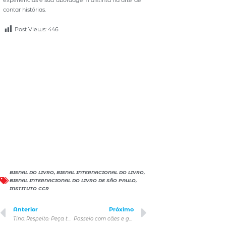
contar histórias.
Post Views:
446
BIENAL DO LIVRO
,
BIENAL INTERNACIONAL DO LIVRO
,
BIENAL INTERNACIONAL DO LIVRO DE SÃO PAULO
,
INSTITUTO CCR
Anterior
Próximo
Tina Respeito: Peça teatral revela elenco que estreia em outubro, em São Paulo
Passeio com cães e gatos: benefícios e cuidados com os animais de estimação