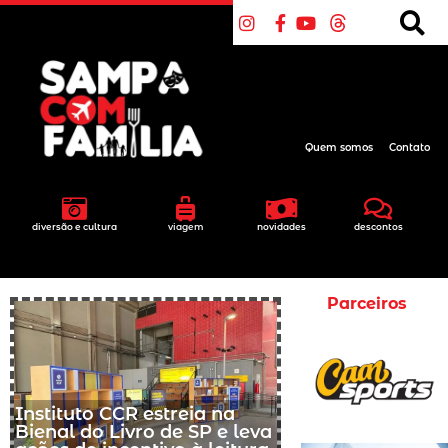
Quem somos
Contato
diversão e cultura
viagem
novidades
descontos
Parceiros
Instituto CCR estreia na
Bienal do Livro de SP e leva