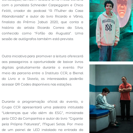
com o jornalista Schneider Carpeggiani e Chico
Felitti, criador do podcast “A Mulher da Casa
Abandonada” e autor do livro Ricardo e Vânia,
finalista do Prêmio Jabuti 2020, que conta a
história do artista Ricardo Correa da Silva,
conhecido como “Fofão da Augusta”. Uma
sessão de autógrafos também está prevista.
Outra iniciativa para promover a leitura oferecerá
aos passageiros a oportunidade de baixar livros
digitais gratuitamente durante o evento. Por
meio da parceria entre o Instituto CCR, a Bienal
do Livro e a Skeelo, os interessados poderão
acessar QR Codes disponíveis nas estações.
Durante a programação oficial do evento, o
Grupo CCR apresentará uma palestra intitulada
“Lideranças que vão além do ESG”, ministrada
pelo CEO da Companhia e autor do livro “Gigante
pela Própria Natureza”, Miguel Setas. Por meio
de um painel de LED instalado na entrada da