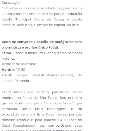
Consolação)
O objetivo da ação é arrecadar livros, promover a
leitura e posteriormente doá-los para a instituição
Escola Municipal Duque de Caxias e Escola
Estadual João Kopke, ambos na capital Paulista.
Roda de conversa e sessão de autógrafos com
o jornalista e escritor Chico Felitti:
Tema:
Como a literatura é enriquecida por boas
histórias
Data:
12 de setembro
Horário:
12h30
Local:
Estação Paulista-Pernambucanas, da
Linha 4-Amarela
Felitti iniciou sua carreira jornalística como
repórter na Folha de São Paulo. Seu primeiro
grande êxito foi o perfil “Ricardo e Vânia”, que
começou como uma reportagem e foi
expandido para um livro. Reconhecido por seu
trabalho literário e pelo podcast “A Mulher da
Casa Abandonada”, ele compartilhará suas
experiências e sua abordagem distinta na arte de