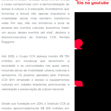
ilia no youtube
o nosso compromisso com a democratização do
acesso à cultura e à educação. Acreditamos que
fomentar a leitura não apenas impulsiona a
mobilidade social, mas também transforma
vidas. Por isso, não nos limitamos a levar as
pessoas aos eventos culturais; buscamos trazer
um pouco desses eventos até elas”, destaca a
diretora-executiva do Instituto CCR, Renata
Ruggiero.
Até 2035, o Grupo CCR planeja investir R$ 750
milhões em iniciativas que beneficiem a
sociedade e as comunidades nas quais opera,
incluindo ativos de mobilidade urbana, rodovias e
aeroportos. Os projetos apoiados pelo Instituto
CCR têm ampliado o acesso a equipamentos
culturais em cidades brasileiras, promovendo a
valorização e preservação da cultura nacional.
Desde sua fundação em 2014, o Instituto CCR já
investiu aproximadamente R$ 300 milhões em