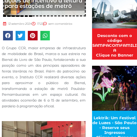
ações de incentivo à leitura
para estações de metrô
12 setembro 2024
17:22
sem comentários
Desconto com o
código
SAMPACOMFAMILI
O Grupo CCR, maior empresa de infraestrutura
A
de mobilidade do Brasil, marca a sua estreia na
Clique no Banner
Bienal do Livro de São Paulo, fortalecendo a sua
posição como um dos principais apoiadores de
feiras literárias no Brasil. Além do patrocínio ao
evento, o Instituto CCR realizará diversas ações
para aproximar o público da Bienal,
transformando a estação de metrô Paulista-
Pernambucanas em um espaço cultural. As
atividades ocorrerão de 6 a 15 de setembro, em
paralelo à programação oficial.
Lektrik: Um Festival
de Luzes - São Paulo
- Reserve seus
Ingressos