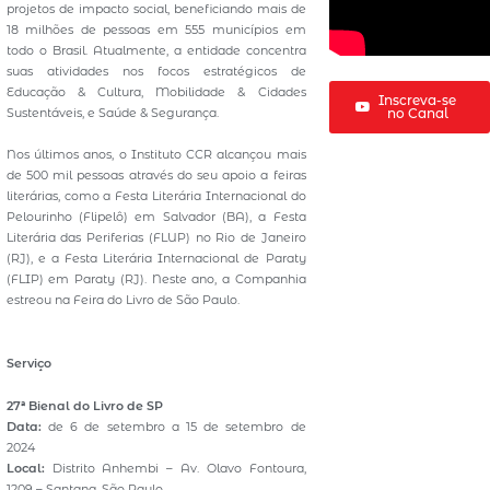
projetos de impacto social, beneficiando mais de
18 milhões de pessoas em 555 municípios em
todo o Brasil. Atualmente, a entidade concentra
suas atividades nos focos estratégicos de
Educação & Cultura, Mobilidade & Cidades
Inscreva-se
Sustentáveis, e Saúde & Segurança.
no Canal
Nos últimos anos, o Instituto CCR alcançou mais
de 500 mil pessoas através do seu apoio a feiras
literárias, como a Festa Literária Internacional do
Pelourinho (Flipelô) em Salvador (BA), a Festa
Literária das Periferias (FLUP) no Rio de Janeiro
(RJ), e a Festa Literária Internacional de Paraty
(FLIP) em Paraty (RJ). Neste ano, a Companhia
estreou na Feira do Livro de São Paulo.
Serviço
27ª Bienal do Livro de SP
Data:
de 6 de setembro a 15 de setembro de
2024
Local:
Distrito Anhembi – Av. Olavo Fontoura,
1209 – Santana, São Paulo