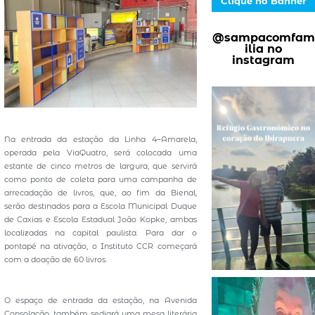
Clique no Banner
@sampacomfam
ilia no
instagram
Na entrada da estação da Linha 4–Amarela,
operada pela ViaQuatro, será colocada uma
estante de cinco metros de largura, que servirá
como ponto de coleta para uma campanha de
arrecadação de livros, que, ao fim da Bienal,
serão destinados para a Escola Municipal Duque
de Caxias e Escola Estadual João Kopke, ambas
localizadas na capital paulista. Para dar o
pontapé na ativação, o Instituto CCR começará
com a doação de 60 livros.
O espaço de entrada da estação, na Avenida
Consolação, também sediará uma mesa literária