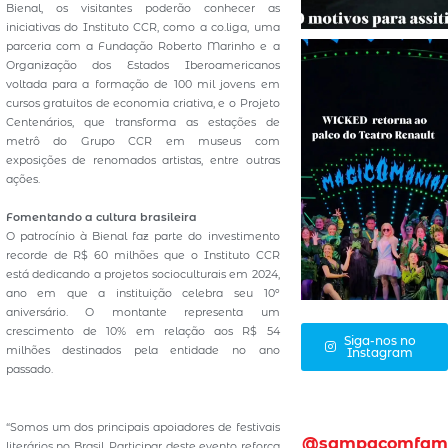
Bienal, os visitantes poderão conhecer as
iniciativas do Instituto CCR, como a co.liga, uma
parceria com a Fundação Roberto Marinho e a
Organização dos Estados Iberoamericanos
voltada para a formação de 100 mil jovens em
cursos gratuitos de economia criativa, e o Projeto
Centenários, que transforma as estações de
metrô do Grupo CCR em museus com
exposições de renomados artistas, entre outras
ações.
Fomentando a cultura brasileira
O patrocínio à Bienal faz parte do investimento
recorde de R$ 60 milhões que o Instituto CCR
está dedicando a projetos socioculturais em 2024,
ano em que a instituição celebra seu 10º
aniversário. O montante representa um
crescimento de 10% em relação aos R$ 54
Siga-nos no
milhões destinados pela entidade no ano
Instagram
passado.
“Somos um dos principais apoiadores de festivais
@sampacomfam
literários no Brasil. Participar deste evento reforça