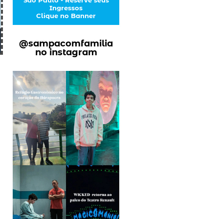
Ingressos
Clique no Banner
@sampacomfamilia
no instagram