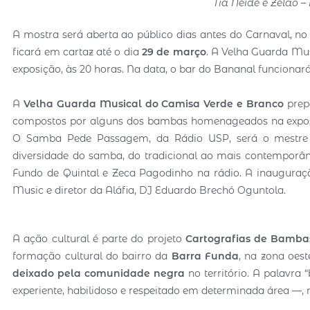
Tia Neide e Zelão –
A mostra será aberta ao público dias antes do Carnaval, n
ficará em cartaz até o dia
29 de março
. A Velha Guarda Mus
exposição, às 20 horas. Na data, o bar do Bananal funciona
A
Velha Guarda Musical do Camisa Verde e Branco
prep
compostos por alguns dos bambas homenageados na exposi
O Samba Pede Passagem, da Rádio USP, será o mestre d
diversidade do samba, do tradicional ao mais contemporâ
Fundo de Quintal e Zeca Pagodinho na rádio. A inaugura
Music e diretor da Aláfia, DJ Eduardo Brechó Oguntola.
A ação cultural é parte do projeto
Cartografias de Bamba
formação cultural do bairro da
Barra Funda
, na zona oes
deixado pela comunidade negra
no território. A palavra
experiente, habilidoso e respeitado em determinada área —, 