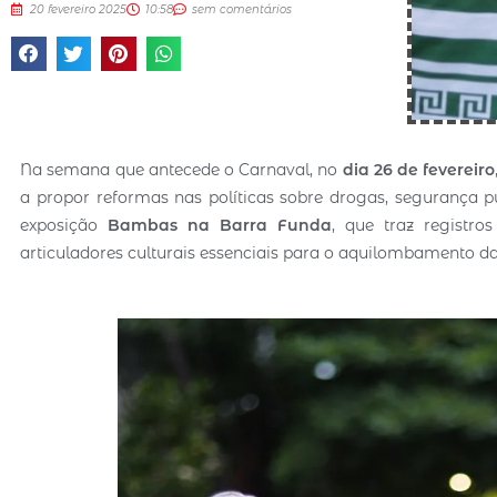
20 fevereiro 2025
10:58
sem comentários
Na semana que antecede o Carnaval, no
dia 26 de fevereiro
a propor reformas nas políticas sobre drogas, segurança pú
exposição
Bambas na Barra Funda
, que traz registro
articuladores culturais essenciais para o aquilombamento da