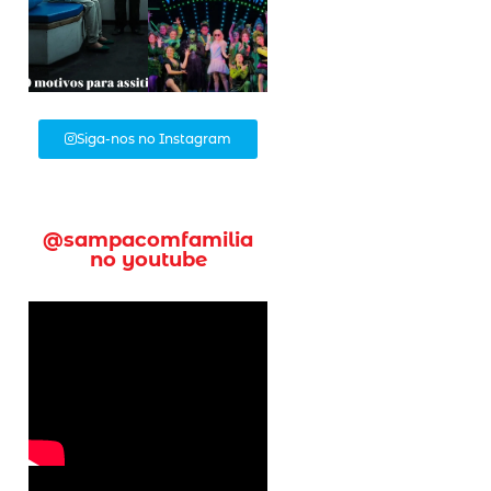
Siga-nos no Instagram
@sampacomfamilia
no youtube