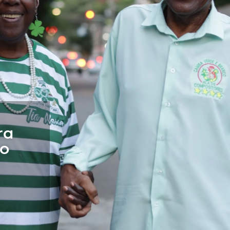
ra
 o