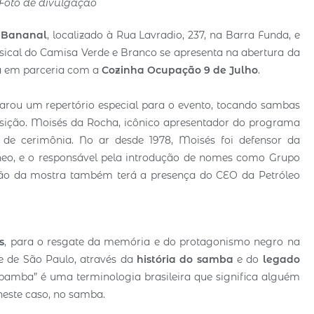
 Foto de divulgação
o
Bananal
, localizado à Rua Lavradio, 237, na Barra Funda, e
ical do Camisa Verde e Branco se apresenta na abertura da
rá em parceria com a
Cozinha Ocupação 9 de Julho
.
arou um repertório especial para o evento, tocando sambas
ção. Moisés da Rocha, icônico apresentador do programa
e cerimônia. No ar desde 1978, Moisés foi defensor da
neo, e o responsável pela introdução de nomes como Grupo
ção da mostra também terá a presença do CEO da Petróleo
s
, para o resgate da memória e do protagonismo negro na
te de São Paulo, através da
história do samba
e do
legado
 “bamba” é uma terminologia brasileira que significa alguém
neste caso, no samba.