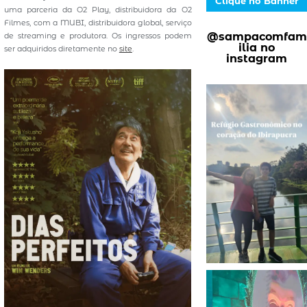
Clique no Banner
uma parceria da O2 Play, distribuidora da O2
Filmes, com a MUBI, distribuidora global, serviço
@sampacomfam
de streaming e produtora. Os ingressos podem
ilia no
ser adquiridos diretamente no
site
.
instagram