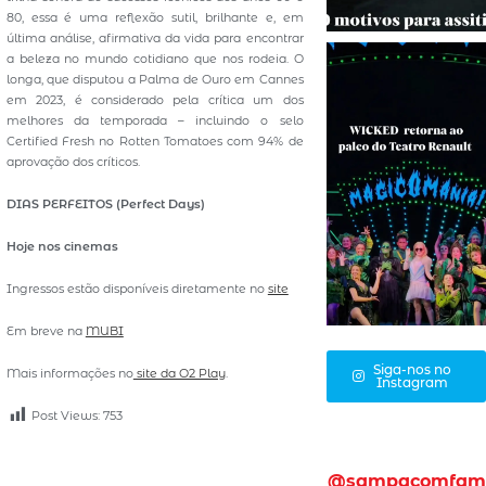
80, essa é uma reflexão sutil, brilhante e, em
última análise, afirmativa da vida para encontrar
a beleza no mundo cotidiano que nos rodeia. O
longa, que disputou a Palma de Ouro em Cannes
em 2023, é considerado pela crítica um dos
melhores da temporada – incluindo o selo
Certified Fresh no Rotten Tomatoes com 94% de
aprovação dos críticos.
DIAS PERFEITOS (Perfect Days)
Hoje nos cinemas
Ingressos estão disponíveis diretamente no
site
Em breve na
MUBI
Siga-nos no
Mais informações no
site da O2 Play
.
Instagram
Post Views:
753
@sampacomfam