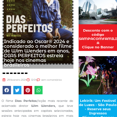
Desconto com o
código
SAMPACOMFAMILI
Indicado ao Oscar® 2024 e
A
considerado o melhor filme
Clique no Banner
de Wim Wenders em anos,
DIAS PERFEITOS estreia
hoje nos cinemas
brasileiros
29 fevereiro 2024
12:04
sem comentários
Lektrik: Um Festival
O filme
Dias Perfeitos
,ficção mais recente do
de Luzes - São Paulo
aclamado diretor
Wim Wenders,
que teve
- Reserve seus
sessões antecipadas em capitais selecionadas,
Ingressos
estreia hoje nos cinemas brasileiros em mais