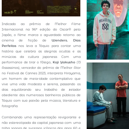
Indicado ao prêmio de Melhor Filme
Internacional na 96ª edição do Oscar® pelo
Japão, o filme marca o aguardado retorno ao
cinema de ficção de
Wenders. Dias
Perfeitos
nos leva a Tóquio para contar uma
história que celebra as alegrias ocultas e as
minúcias da cultura japonesa. Com uma
performance de tirar o fôlego,
Koji Yakusho
(13
Assassinos), vencedor do prêmio de Melhor Ator
no Festival de Cannes 2023, interpreta Hirayama,
um homem de meia-idade contemplativo que
vive uma vida modesta e serena, passando os
dias equilibrando seu trabalho de zelador
obediente dos numerosos banheiros públicos de
Tóquio com sua paixão pela música, literatura e
fotografia.
Combinando uma representação revigorante e
não estereotipada da capital japonesa com uma
trilha sonora de sucessos icônicos dos anos 60 e