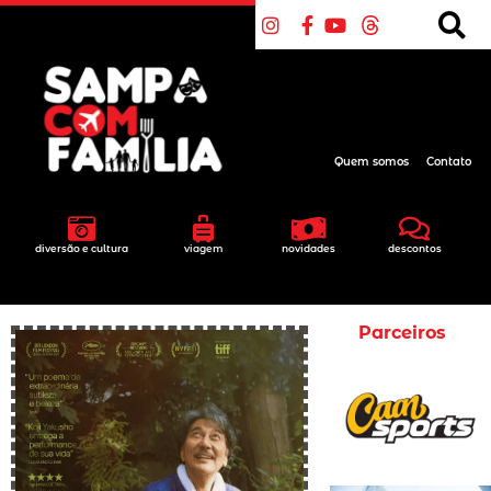
Quem somos
Contato
diversão e cultura
viagem
novidades
descontos
Parceiros