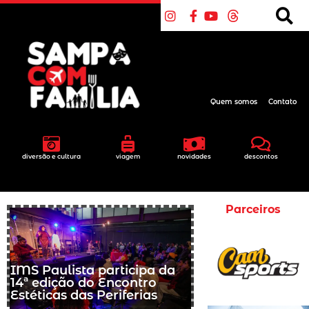
Quem somos
Contato
diversão e cultura
viagem
novidades
descontos
Parceiros
IMS Paulista participa da
14ª edição do Encontro
Estéticas das Periferias