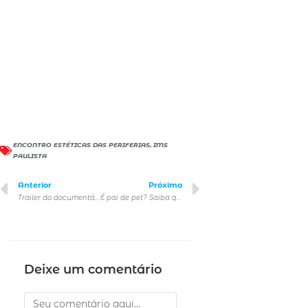
ENCONTRO ESTÉTICAS DAS PERIFERIAS
,
IMS
PAULISTA
Anterior
Próximo
Trailer do documentário Super/Man: A História de Christopher Reeve
É pai de pet? Saiba quais cuidados são essenciais para o bem-estar do seu animal
Deixe um comentário