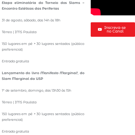
Etapa eliminatória do Torneio dos Slams –
Encontro Estéticas das Periferias
31 de agosto, sábado, das 14h às 18h
Inscreva-se
no Canal
Térreo | IMS Paulista
150 lugares em pé + 30 lugares sentados (público
preferencial)
Entrada gratuita
Lançamento do livro
Manifesto Marginal!
,
do
Slam Marginal da USP
1º de setembro, domingo, das 13h30 às 15h
Térreo | IMS Paulista
150 lugares em pé + 30 lugares sentados (público
preferencial)
Entrada gratuita