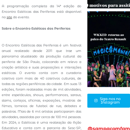
A programação completa da 14ª edição do
Encontro Estéticas das Periferias está disponível
no
site
do evento.
Sobre o Encontro Estéticas das Periferias
O Encontro Estéticas das Periferias é um festival
anual realizado desde 2011 que traz um
panorama atualizado da produção cultural da
periferia de São Paulo, colocando em relevo a
criação artística e suas proposições e interações
estéticas. O evento conta com a curadoria
coletiva com mais de 40 coletivos culturais, de
todas as regiões periféricas da cidade. Em suas 13
edições, foram realizadas mais de mil atividades,
entre espetáculos, shows, performances, saraus,
Siga-nos no
slams, cortejos, oficinas, exposições, mostras de
Instagram
filmes, torneios de futebol de rua, debates e
palestras. Mais de 6 mil artistas participaram das
atividades, assistidas por cerca de 100 mil pessoas.
Em 2024, o Estéticas é uma realização da Ação
Educativa e conta com a parceria do Sesc-SP,
@sampacomfam