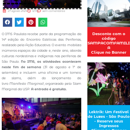
27 agosto 2024
12:19
sem comentários
Desconto com o
O IMS Paulista recebe parte da programação da
código
14ª edição do Encontro Estéticas das Periferias,
SAMPACOMFAMILI
realizado pela Ação Educativa. O evento mobiliza
A
inúmeros espaços da cidade e, neste ano, aborda
Clique no Banner
culturas nordestinas e indígenas nas periferias de
São Paulo.
No IMS,
as atividades acontecem
neste fim de semana
(31 de agosto e 1º de
setembro) e incluem uma oficina e um torneio
de slams, além do lançamento do
livro
Manifesto Marginal!
, organizado pelo Slam
Marginal da USP.
A entrada é gratuita.
Lektrik: Um Festival
de Luzes - São Paulo
- Reserve seus
Ingressos