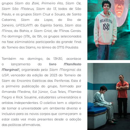
grupos
Slam da Zaki, Primeiro Ato, Slam Oz,
Slam São Mateus, Slam do 13
, todos de São
Paulo, e os grupos
Slam Cruz e Souza
, de Santa
Catarina,
Slam da Lapa
, do Rio de
Janeiro,
UFESLAM
. do Espírito Santo,
Slam das
Minas
, da Bahia, e
Slam Griot
, de Minas Gerais.
No domingo (1/9)
,
às 15h, os grupos selecionados
na fase eliminatória participarão da grande final
do Torneio dos Slams, no térreo do IMS Paulista.
Também no domingo, às 13h30, acontece
o lançamento do
livro
Manifesto
Marginal!
,
organizado pelo
Slam Marginal da
USP
, vencedor da edição de 2023 do Torneio de
Slam do Encontro Estéticas das Periferias. Esta é
a primeira publicação do grupo, formado por
Amanda Medina, Ed Júnior, Gus Teles, Mamba
Negro e Rick Souzine, estudantes universitários e
artistas independentes. O coletivo tem o objetivo
de tornar a universidade um ambiente diverso e
inclusivo para os novos corpos que começaram a
estar cada vez mais presentes desde a adoção
das políticas afirmativas.