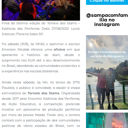
Clique no Banner
@sampacomfam
ilia no
Final da Sétima edição do Torneio dos Slams –
instagram
Estéticas das Periferias. Data: 27/08/2023. Local:
Instituto Moreira Sales-SP.
No sábado (31/8), às 10h30, o slammer e escritor
Emerson Alcalde oferece uma
oficina
em que
apresenta o histórico do slam, desde o
surgimento nos EUA até o seu desenvolvimento
no Brasil, abordando as comunidades existentes e
a experiência nas escolas brasileiras.
Ainda neste sábado, às 14h, no térreo do IMS
Paulista, o público é convidado a assistir à etapa
eliminatória do
Torneio dos Slams
. Organizada
desde 2017 pelo Encontro Estéticas das Periferias,
da Ação Educativa, a competição pretende
mostrar um panorama da produção periférica
por meio da poesia falada. Neste ano, o torneio
contará com a participação de dez comunidades
poéticas de vários estados do Brasil, com os