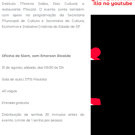
ilia no youtube
Instituto Moreira Salles, Itaú Cultural e
restaurante Mocotó. O evento conta também
com apoio na programação da Secretaria
Municipal de Cultura e Secretaria da Cultura,
Economia e Indústria Criativas do Estado de SP.
Oficina de Slam, com Emerson Alcalde
31 de agosto, sábado, das 10h30 às 12h
Sala de aula | IMS Paulista
40 vagas
Entrada gratuita
Distribuição de senhas 30 minutos antes do
evento. Limite de 1 senha por pessoa.