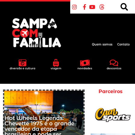
Quem somos
Contato
diversão e cultura
viagem
novidades
descontos
Parceiros
Hot Wheels Legends:
Chevette 1975 é o grande
vencedor da etapa
brasileira e pode ser