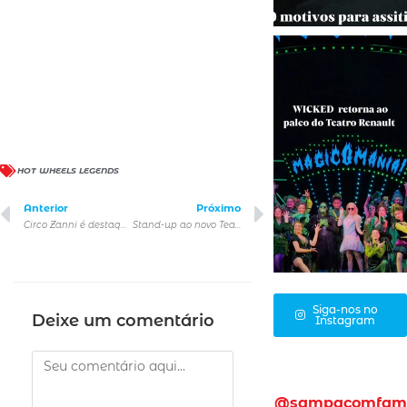
HOT WHEELS LEGENDS
Anterior
Próximo
Circo Zanni é destaque na programação de artes cênicasdo Sesc 14 Bis em setembro
Stand-up ao novo Teatro Multiplan MorumbiShopping
Siga-nos no
Deixe um comentário
Instagram
@sampacomfam