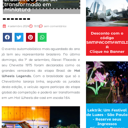
transformado em
miniatura
4 setembro 2024
19:15
sem comentários
Desconto com o
código
SAMPACOMFAMILI
A
O evento automobilístico mais aguardado do ano
Clique no Banner
já tem seu representante brasileiro. No último
domingo, dia 1º de setembro, Alexei Macedo e
seu Chevette 1975 foram declarados como os
grandes vencedores da etapa Brasil de
Hot
Wheels Legends.
Com a brasilidade que só o
Chevettinho laranja tinha, segundo os jurados
desta edição, o veículo agora participa da etapa
global da competição e poderá ser transformado
em um Hot Wheels die-cast em escala 1:64.
Lektrik: Um Festival
de Luzes - São Paulo
- Reserve seus
Ingressos