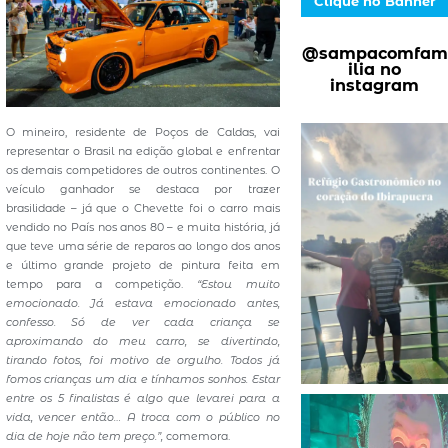
Clique no Banner
@sampacomfam
ilia no
instagram
O mineiro, residente de Poços de Caldas, vai
representar o Brasil na edição global e enfrentar
os demais competidores de outros continentes. O
veículo ganhador se destaca por trazer
brasilidade – já que o Chevette foi o carro mais
vendido no País nos anos 80 – e muita história, já
que teve uma série de reparos ao longo dos anos
e último grande projeto de pintura feita em
tempo para a competição.
“Estou muito
emocionado. Já estava emocionado antes,
confesso. Só de ver cada criança se
aproximando do meu carro, se divertindo,
tirando fotos, foi motivo de orgulho. Todos já
fomos crianças um dia e tínhamos sonhos. Estar
entre os 5 finalistas é algo que levarei para a
vida, vencer então… A troca com o público no
dia de hoje não tem preço.”,
comemora.