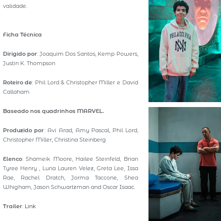
validade.
Ficha Técnica
Dirigido por
: Joaquim Dos Santos, Kemp Powers,
Justin K. Thompson
Roteiro de
: Phil Lord & Christopher Miller e David
Callaham
Baseado nos quadrinhos MARVEL.
Produzido por
: Avi Arad, Amy Pascal, Phil Lord,
Christopher Miller, Christina Steinberg
Elenco
: Shameik Moore, Hailee Steinfeld, Brian
Tyree Henry , Luna Lauren Velez, Greta Lee, Issa
Rae, Rachel Dratch, Jorma Taccone, Shea
Whigham, Jason Schwartzman and Oscar Isaac.
Trailer
:
Link