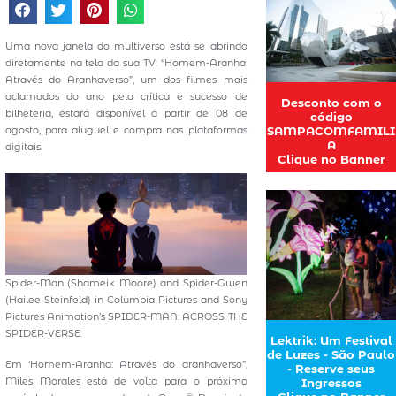
Uma nova janela do multiverso está se abrindo
diretamente na tela da sua TV: “Homem-Aranha:
Através do Aranhaverso”, um dos filmes mais
aclamados do ano pela crítica e sucesso de
Desconto com o
bilheteria, estará disponível a partir de 08 de
código
agosto, para aluguel e compra nas plataformas
SAMPACOMFAMILI
A
digitais.
Clique no Banner
Spider-Man (Shameik Moore) and Spider-Gwen
(Hailee Steinfeld) in Columbia Pictures and Sony
Pictures Animation’s SPIDER-MAN: ACROSS THE
SPIDER-VERSE.
Lektrik: Um Festival
de Luzes - São Paulo
Em ‘Homem-Aranha: Através do aranhaverso”,
- Reserve seus
Miles Morales está de volta para o próximo
Ingressos