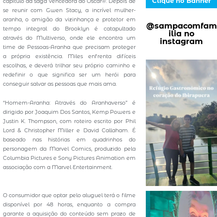
Clique no Banner
capítulo da saga vencedora do Oscar®. Depois de
se reunir com Gwen Stacy, a incrível mulher-
aranha, o amigão da vizinhança e protetor em
@sampacomfam
tempo integral do Brooklyn é catapultado
ilia no
através do Multiverso, onde ele encontra um
instagram
time de Pessoas-Aranha que precisam proteger
a própria existência. Miles enfrenta difíceis
escolhas, e deverá trilhar seu próprio caminho e
redefinir o que significa ser um herói para
conseguir salvar as pessoas que mais ama.
“Homem-Aranha: Através do Aranhaverso” é
dirigido por Joaquim Dos Santos, Kemp Powers e
Justin K. Thompson, com roteiro escrito por Phil
Lord & Christopher Miller e David Callaham. É
baseado nas histórias em quadrinhos do
personagem da Marvel Comics, produzido pela
Columbia Pictures e Sony Pictures Animation em
associação com a Marvel Entertainment.
O consumidor que optar pelo aluguel terá o filme
disponível por 48 horas, enquanto a compra
garante a aquisição do conteúdo sem prazo de