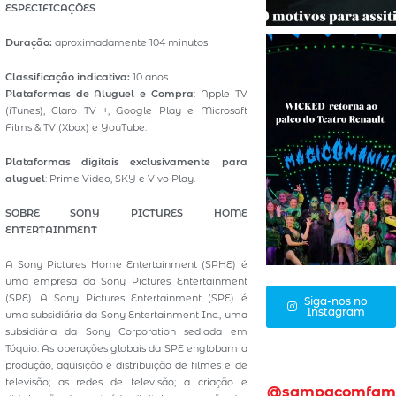
ESPECIFICAÇÕES
Duração:
aproximadamente 104 minutos
Classificação indicativa:
10 anos
Plataformas de Aluguel e Compra
: Apple TV
(iTunes), Claro TV +, Google Play e Microsoft
Films & TV (Xbox) e YouTube.
Plataformas digitais exclusivamente para
aluguel
: Prime Video, SKY e Vivo Play.
SOBRE SONY PICTURES HOME
ENTERTAINMENT
A Sony Pictures Home Entertainment (SPHE) é
uma empresa da Sony Pictures Entertainment
(SPE). A Sony Pictures Entertainment (SPE) é
Siga-nos no
Instagram
uma subsidiária da Sony Entertainment Inc., uma
subsidiária da Sony Corporation sediada em
Tóquio. As operações globais da SPE englobam a
produção, aquisição e distribuição de filmes e de
televisão; as redes de televisão; a criação e
@sampacomfam