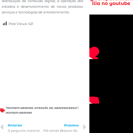
distribuição de conteúdo digital; a operação dos
ilia no youtube
estúdios e desenvolvimento de novos produtos,
serviços e tecnologias de entretenimento.
Post Views:
421
“HOMEM-ARANHA: ATRAVÉS DO ARANHAVERSO”
,
HOMEM-ARANHA
Anterior
Próximo
A pergunta inocente de uma criança pode mudar a vida dos adultos
Pré-venda Besouro Azul