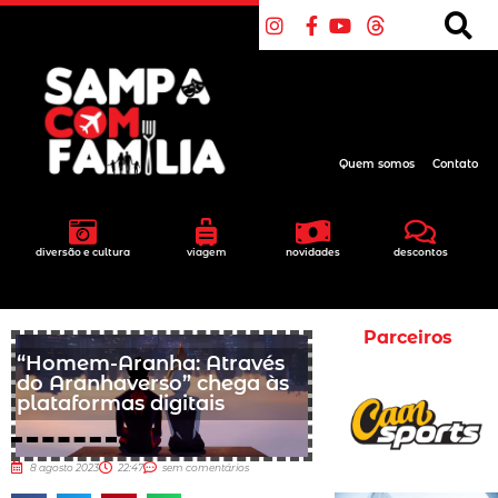
Quem somos
Contato
diversão e cultura
viagem
novidades
descontos
Parceiros
“Homem-Aranha: Através
do Aranhaverso” chega às
plataformas digitais
8 agosto 2023
22:47
sem comentários