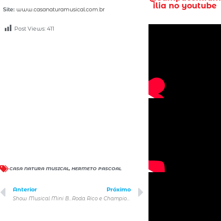
ilia no youtube
Site:
www.casanaturamusical.com.br
Post Views:
411
CASA NATURA MUSICAL
,
HERMETO PASCOAL
Anterior
Próximo
Show Musical Mini Beat Power Rockers
Roda Rico e Champions League Experience Brasil realizam programação especial de Dia dos Pais