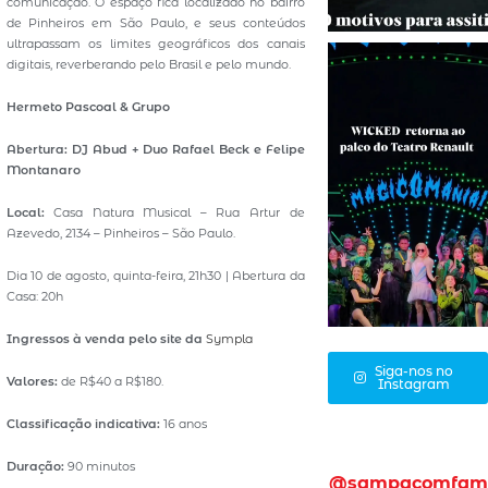
comunicação. O espaço fica localizado no bairro
de Pinheiros em São Paulo, e seus conteúdos
ultrapassam os limites geográficos dos canais
digitais, reverberando pelo Brasil e pelo mundo.
Hermeto Pascoal & Grupo
Abertura: DJ Abud + Duo Rafael Beck e Felipe
Montanaro
Local:
Casa Natura Musical – Rua Artur de
Azevedo, 2134 – Pinheiros – São Paulo.
Dia 10 de agosto, quinta-feira, 21h30 | Abertura da
Casa: 20h
Ingressos à venda pelo site da
Sympla
Siga-nos no
Valores:
de R$40 a R$180.
Instagram
Classificação indicativa:
16 anos
Duração:
90 minutos
@sampacomfam