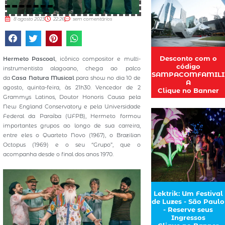
8 agosto 2023
22:26
sem comentários
Desconto com o
Hermeto Pascoal
, icônico compositor e multi-
código
instrumentista alagoano, chega ao palco
SAMPACOMFAMILI
da
Casa Natura Musical
para show no dia 10 de
A
agosto, quinta-feira, às 21h30. Vencedor de 2
Clique no Banner
Grammys Latinos, Doutor Honoris Causa pela
New England Conservatory e pela Universidade
Federal da Paraíba (UFPB), Hermeto formou
importantes grupos ao longo de sua carreira,
entre eles o Quarteto Novo (1967), o Brazilian
Octopus (1969) e o seu “Grupo”, que o
acompanha desde o final dos anos 1970.
Lektrik: Um Festival
de Luzes - São Paulo
- Reserve seus
Ingressos