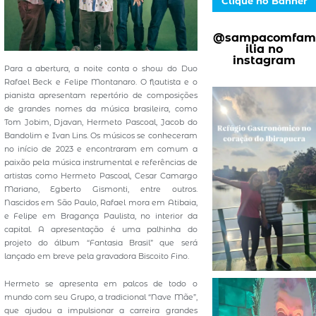
Clique no Banner
@sampacomfam
ilia no
instagram
Para a abertura, a noite conta o show do Duo
Rafael Beck e Felipe Montanaro. O flautista e o
pianista apresentam repertório de composições
de grandes nomes da música brasileira, como
Tom Jobim, Djavan, Hermeto Pascoal, Jacob do
Bandolim e Ivan Lins. Os músicos se conheceram
no início de 2023 e encontraram em comum a
paixão pela música instrumental e referências de
artistas como Hermeto Pascoal, Cesar Camargo
Mariano, Egberto Gismonti, entre outros.
Nascidos em São Paulo, Rafael mora em Atibaia,
e Felipe em Bragança Paulista, no interior da
capital. A apresentação é uma palhinha do
projeto do álbum “Fantasia Brasil” que será
lançado em breve pela gravadora Biscoito Fino.
Hermeto se apresenta em palcos de todo o
mundo com seu Grupo, a tradicional “Nave Mãe”,
que ajudou a impulsionar a carreira grandes