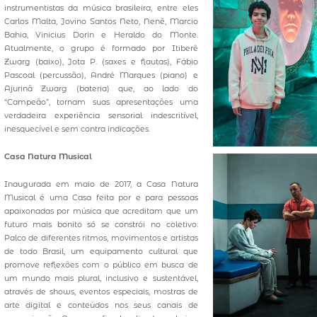
instrumentistas da música brasileira, entre eles
Carlos Malta, Jovino Santos Neto, Nenê, Marcio
Bahia, Vinicius Dorin e Heraldo do Monte.
Atualmente, o grupo é formado por Itiberê
Zwarg (baixo), Jota P. (saxes e flautas), Fábio
Pascoal (percussão), André Marques (piano) e
Ajurinã Zwarg (bateria) que, ao lado do
“Campeão”, tornam suas apresentações uma
verdadeira experiência sensorial indescritível,
inesquecível e sem contra indicações.
Casa Natura Musical
Inaugurada em maio de 2017, a Casa Natura
Musical é uma Casa feita por e para pessoas
apaixonadas por música que acreditam que um
futuro mais bonito só se constrói no coletivo.
Palco de diferentes ritmos, movimentos e artistas
de todo Brasil, um equipamento cultural que
promove reflexões com o público em busca de
um mundo mais plural, inclusivo e sustentável,
através de shows, eventos especiais, mostras de
arte digital e conteúdos nos seus canais de