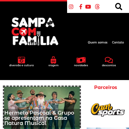
Quem somos
Contato
diversão e cultura
viagem
novidades
descontos
Parceiros
Hermeto Pascoal & Grupo
se apresentam na Casa
Natura Musical