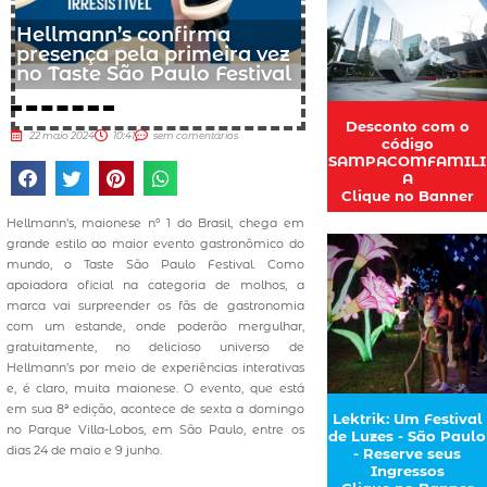
Hellmann’s confirma
presença pela primeira vez
no Taste São Paulo Festival
Desconto com o
22 maio 2024
10:41
sem comentários
código
SAMPACOMFAMILI
A
Clique no Banner
Hellmann’s, maionese nº 1 do Brasil, chega em
grande estilo ao maior evento gastronômico do
mundo, o Taste São Paulo Festival. Como
apoiadora oficial na categoria de molhos, a
marca vai surpreender os fãs de gastronomia
com um estande, onde poderão mergulhar,
gratuitamente, no delicioso universo de
Hellmann’s por meio de experiências interativas
e, é claro, muita maionese. O evento, que está
em sua 8ª edição, acontece de sexta a domingo
Lektrik: Um Festival
no Parque Villa-Lobos, em São Paulo, entre os
de Luzes - São Paulo
dias 24 de maio e 9 junho.
- Reserve seus
Ingressos