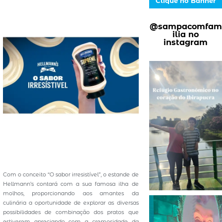
Clique no Banner
@sampacomfam
ilia no
instagram
Com o conceito “O sabor irresistível”, o estande de
Hellmann’s contará com a sua famosa ilha de
molhos, proporcionando aos amantes da
culinária a oportunidade de explorar as diversas
possibilidades de combinação dos pratos que
estiverem apreciando com a cremosidade da