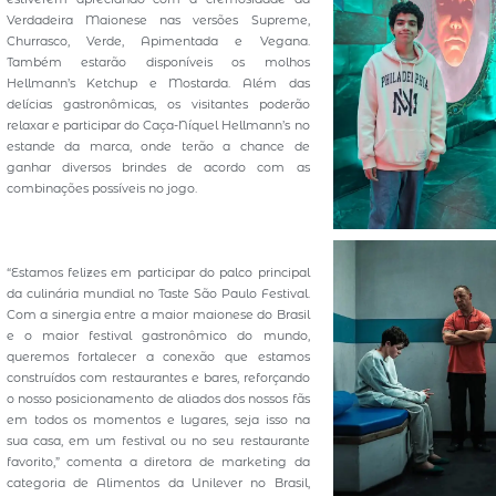
Verdadeira Maionese nas versões Supreme,
Churrasco, Verde, Apimentada e Vegana.
Também estarão disponíveis os molhos
Hellmann’s Ketchup e Mostarda. Além das
delícias gastronômicas, os visitantes poderão
relaxar e participar do Caça-Níquel Hellmann’s no
estande da marca, onde terão a chance de
ganhar diversos brindes de acordo com as
combinações possíveis no jogo.
“Estamos felizes em participar do palco principal
da culinária mundial no Taste São Paulo Festival.
Com a sinergia entre a maior maionese do Brasil
e o maior festival gastronômico do mundo,
queremos fortalecer a conexão que estamos
construídos com restaurantes e bares, reforçando
o nosso posicionamento de aliados dos nossos fãs
em todos os momentos e lugares, seja isso na
sua casa, em um festival ou no seu restaurante
favorito,” comenta a diretora de marketing da
categoria de Alimentos da Unilever no Brasil,