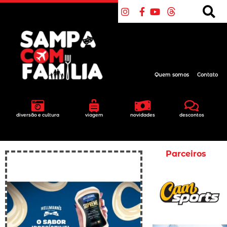
Quem somos
Contato
diversão e cultura
viagem
novidades
descontos
Parceiros