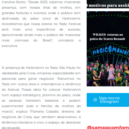
Carolina Riotto. “Desde 2023, estamos marcando
presença, com nossas ilhas de molhos, em
grandes festivais e eventos, onde o público tem
desfrutado do sabor único de Hellmann’s.
Acreditamos que nossa estreia no Taste Festival
será mais uma experiência de sucesso,
aproximando ainda mais o público da maionese
mais cremosa do Brasil”, completa a
executiva.
A presença de Hellmann’s no Taste São Paulo foi
idealizada pela Cross, empresa especializada em
parcerias para gerar negócios: “Estivemos no
Taste em outros anos e entendemos a dinâmica
do festival. Nossa ideia foi colocar Hellmann’s
num espaço estratégico, próximo ao palco, onde
Siga-nos no
as pessoas transitam bastante e podem
Instagram
experimentar toda a família de molhos da
marca”, explica Mariana Casadei, diretora de
negócios da Cross, que também desenvolveu a
dinâmica interativa e criou o espaço de descanso
@sampacomfam
da ativação.