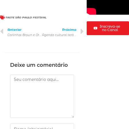
TASTE SÃO PAULO FESTIVAL
Inscreva-se
Anterior
Próximo
no Canal
Carlinhos Brown e Orquestra Ouro Preto se unem em concerto gratuito na Avenida Paulista, em São Paulo
Agenda cultural terá atrações em todo o estado de São Paulo e para toda a família
Deixe um comentário