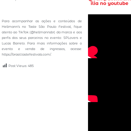
ilia no youtube
Para acompanhar as ações e conteúdos de
Hellmann’s no Taste São Paulo Festival, fique
atento ao TikTok (@hellmannsbr) da marca e aos
perfis dos seus parceiros no evento: SPLovers e
Lucas Barreto. Para mais informações sobre o
evento e venda de ingressos, acesse:
https://brasil.tastefestivals.com/.
Post Views:
485