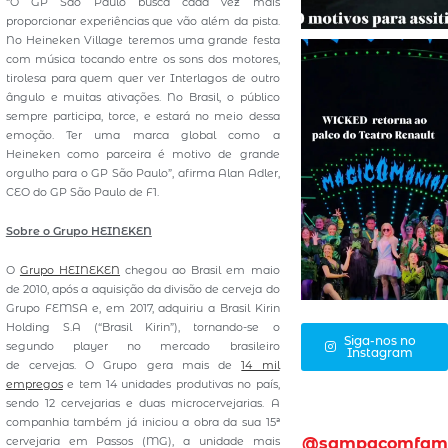
“O GP São Paulo busca cada vez mais
proporcionar experiências que vão além da pista.
No Heineken Village teremos uma grande festa
com música tocando entre os sons dos motores,
tirolesa para quem quer ver Interlagos de outro
ângulo e muitas ativações. No Brasil, o público
sempre participa, torce, e estará no meio dessa
emoção. Ter uma marca global como a
Heineken como parceira é motivo de grande
orgulho para o GP São Paulo”, afirma Alan Adler,
CEO do GP São Paulo de F1.
Sobre o Grupo HEINEKEN
O
Grupo HEINEKEN
chegou ao Brasil em maio
de 2010, após a aquisição da divisão de cerveja do
Grupo FEMSA e, em 2017, adquiriu a Brasil Kirin
Holding S.A (“Brasil Kirin”), tornando-se o
Siga-nos no
segundo player no mercado brasileiro
Instagram
de cervejas. O Grupo gera mais de
14 mil
empregos
e tem 14 unidades produtivas no país,
sendo 12 cervejarias e duas microcervejarias. A
companhia também já iniciou a obra da sua 15ª
cervejaria em Passos (MG), a unidade mais
@sampacomfam