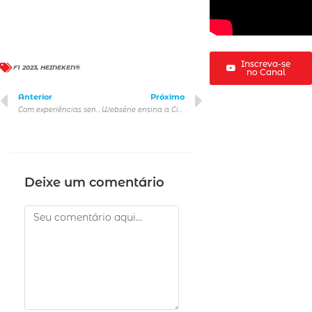
Inscreva-se
F1 2023
,
HEINEKEN®
no Canal
Anterior
Próximo
Com experiências sensoriais, Bubbaloo inaugura Hotel em São Paulo
Websérie ensina a Ciência, seus conceitos e descobertas para as crianças
Deixe um comentário