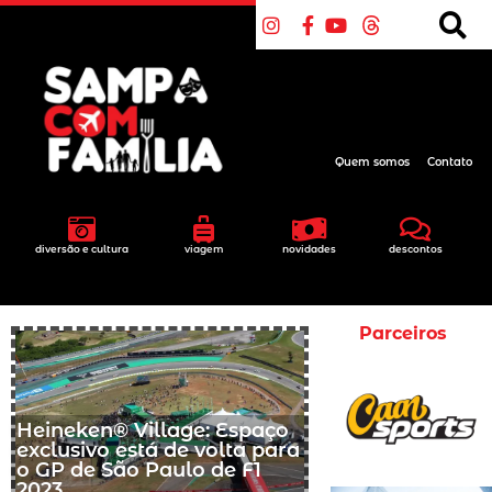
Quem somos
Contato
diversão e cultura
viagem
novidades
descontos
Parceiros
Heineken® Village: Espaço
exclusivo está de volta para
o GP de São Paulo de F1
2023