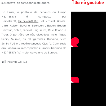
ilia no youtube
sustentável da companhia até agora.
No Brasil, o portfólio de cervejas do Grupo
HEINEKEN é composto por
Heineken®,
Heineken® 0.0
, Sol, Amstel, Amstel
Ultra, Kaiser, Bavaria, Eisenbahn, Baden Baden,
Devassa, Schin, Glacial, Lagunitas, Blue Moon e
Tiger. O portfólio de não alcoólicos inclui Água
Schin, Skinka, os refrigerantes Itubaína, Viva
Schin, FYS e o recém-lançado
Clash’d
. Com sede
em São Paulo, a companhia é uma subsidiária da
HEINEKEN NV, maior cervejaria da Europa.
Post Views:
433