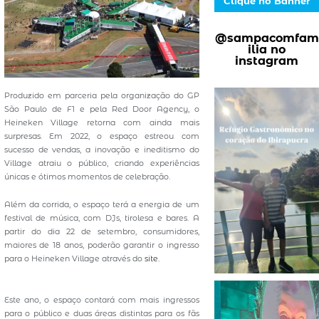
Clique no Banner
@sampacomfam
ilia no
instagram
Produzido em parceria pela organização do GP
São Paulo de F1 e pela Red Door Agency, o
Heineken Village retorna com ainda mais
surpresas. Em 2022, o espaço estreou com
sucesso de vendas, a inovação e ineditismo do
Village atraiu o público, criando experiências
únicas e ótimos momentos de celebração.
Além da corrida, o espaço terá a energia de um
festival de música, com DJs, tirolesa e bares. A
partir do dia 22 de setembro, consumidores,
maiores de 18 anos, poderão garantir o ingresso
para o Heineken Village através do
site
.
Este ano, o espaço contará com mais ingressos
para o público e duas áreas distintas para os fãs