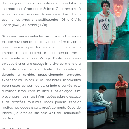
da categoria mais importante do automobilismo
internacional: Gramado e Estrela. O ingresso será
válido para os três dias de evento e dará direito
aos treinos livres e classificatórios (03 e 04/11),
Sprint (04/11) e Corrida (05/11).
“Ficamos muito contentes em trazer o Heineken
Village novamente para o Grande Prêmio. Como
uma marca que fomenta a cultura e o
entretenimento, para nós, é fundamental investir
em iniciativas como o Village. Neste ano, nosso
objetivo é criar um espaço imersivo com energia
de festival de música dentro do autódromo
durante a corrida, proporcionando emoção,
experiências únicas e os melhores momentos
para nossos consumidores, unindo a paixão pelo
automobilismo com música e celebração. Em
breve, daremos mais informações sobre o espaço
e as atrações musicais. Todos podem esperar
muitas novidades e surpresas”, comenta Eduardo
Picarelli, diretor da Business Unit da Heineken®
no Brasil.