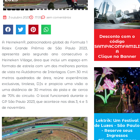
3 outubro 2023
17:05
sem comentários
Desconto com o
código
A Heineken®, patrocinadora global do Formula 1
SAMPACOMFAMILI
Rolex Grande Prêmio de São Paulo 2023,
A
apresenta pelo segundo ano consecutivo o
Clique no Banner
Heineken Village, área que inclui um espaço em
formato de estrela com um dos melhores pontos
de vista no Autódromo de Interlagos. Com 30 mil
metros quadrados de área, reúne experiências
exclusivas, tirolesa, DJs e propicia uma visão a
uma distância de 30 metros da pista e de cerca
de 70% do circuito. O local funcionará durante o
GP São Paulo 2023, que acontece nos dias 3, 4 e 5
de novembro.
Lektrik: Um Festival
de Luzes - São Paulo
- Reserve seus
Ingressos