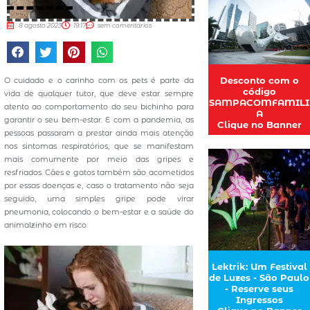
8 agosto 2023
19:17
sem comentários
Desconto com o
O cuidado e o carinho com os pets é parte da
código
vida de qualquer tutor, que deve estar sempre
SAMPACOMFAMILI
atento ao comportamento do seu bichinho para
A
garantir o seu bem-estar. E com a pandemia, as
Clique no Banner
pessoas passaram a prestar ainda mais atenção
nos sintomas respiratórios, que se manifestam
mais comumente por meio das gripes e
resfriados. Cães e gatos também são acometidos
por essas doenças e, caso o tratamento não seja
seguido, uma simples gripe pode virar
pneumonia, colocando o bem-estar e a saúde do
animalzinho em risco.
Lektrik: Um Festival
de Luzes - São Paulo
- Reserve seus
Ingressos