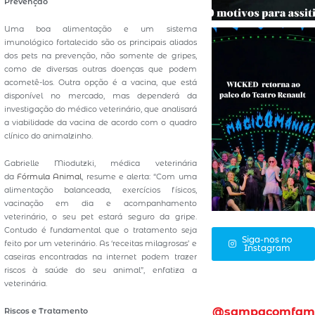
Prevenção
Uma boa alimentação e um sistema
imunológico fortalecido são os principais aliados
dos pets na prevenção, não somente de gripes,
como de diversas outras doenças que podem
acometê-los. Outra opção é a vacina, que está
disponível no mercado, mas dependerá da
investigação do médico veterinário, que analisará
a viabilidade da vacina de acordo com o quadro
clínico do animalzinho.
Gabrielle Miodutzki, médica veterinária
da
Fórmula Animal
, resume e alerta: “Com uma
alimentação balanceada, exercícios físicos,
vacinação em dia e acompanhamento
veterinário, o seu pet estará seguro da gripe.
Contudo é fundamental que o tratamento seja
Siga-nos no
feito por um veterinário. As ‘receitas milagrosas’ e
Instagram
caseiras encontradas na internet podem trazer
riscos à saúde do seu animal”, enfatiza a
veterinária.
@sampacomfam
Riscos e Tratamento