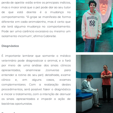
perda de apetite estão entre os principais indícios,
mas o maior sinal que o pet pode dar ao seu tutor
de que está doente é a mudança no
comportamento. “A gripe se manifesta de forma
diferente em cada animalzinho, mas é certo que
ele terá alguma mudança no comportamento.
Pode ser uma carência excessiva ou mesmo um
isolamento incomum’, afirma Gabrielle.
Diagnóstico
É importante lembrar que somente o médico
veterinário pode diagnosticar o animal, e o fará
por meio de uma análise dos sinais clínicos
apresentados, anamnese
(
conversa para
entender a rotina do seu pet) detalhada, exame
clínico e, em alguns casos, exames
complementares. Com a realização destes
procedimentos, será possível fazer o diagnóstico
e iniciar o tratamento, com a intenção de atenuar
os sinais apresentados e impedir a ação de
bactérias oportunistas.