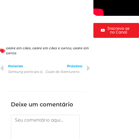
Inscreva-se
no Canal
GRIPE EM CÃES
,
GRIPE EM CÃES E GATOS
,
GRIPE EM
GATOS
Anterior
Próximo
Samsung participa da mostra Arq Design 2023
Clube de Aventureiros Campfire, novo programa de empoderamento de comunidades da marca no Brasil
Deixe um comentário