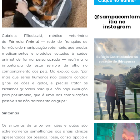
Clique no Banner
@sampacomfam
ilia no
instagram
Gabrielle Miodutzki, médica veterinária
da
Fórmula Animal
― rede de franquias de
farmácia de manipulação veterinária, que produz
medicamentos e produtos voltados à saúde
animal de forma personalizada ― reafirma a
importância de estar sempre de olho no
comportamento dos pets. Ela explica que, “por
mais que seres humanos não possam contrair
gripe de cães e gatos, é preciso tratar os
bichinhos gripados para que não haja evolução
para pneumonia, que é uma das complicações
possíveis do não tratamento da gripe”.
Sintomas
Os sintomas de gripe em cães e gatos são
extremamente semelhantes aos sinais clínicos
apresentados por pessoas. Tosse, coriza, apatia e