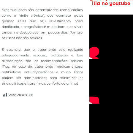
ilia no youtube
Exceto quando são desenvolvidas complicações,
como a “rinite crônica”, que acomete gatos
quando estes têm seu revestimento nasal
danificado, o prognóstico é muito bom e os sinais
tendem a desaparecer em poucos dias. Por isso,
os riscos não são severos.
É essencial que o tratamento seja realizado
adequadamente: repouso, hidratação e boa
alimentação são as recomendações básicas.
Mas, no caso de tratamento medicamentoso,
antibióticos, anti-inflamatórios e muco líticos
podem ser administrados para minimizar os
sinais clínicos e trazer mais conforto ao animal.
Post Views:
391