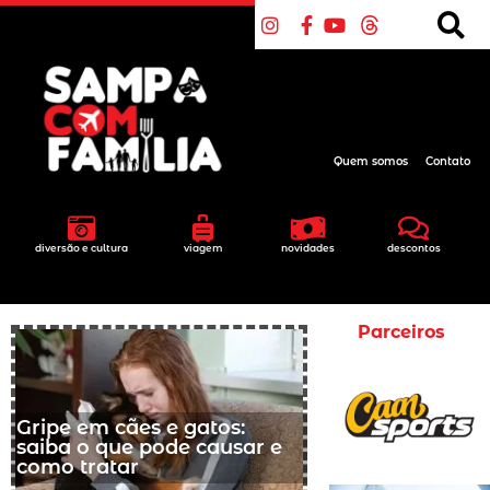
Quem somos
Contato
diversão e cultura
viagem
novidades
descontos
Parceiros
Gripe em cães e gatos:
saiba o que pode causar e
como tratar