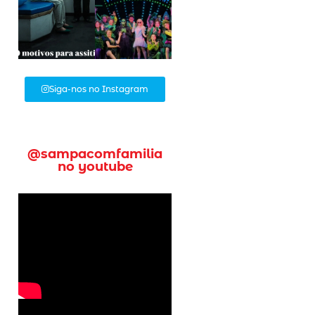
Siga-nos no Instagram
@sampacomfamilia
no youtube