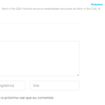
Próximo
Rock in Rio 2024: Festival anuncia modalidades exclusivas do Rock in Rio Club, ideal para os fãs que querem ter a oportunidade de vivenciar a Cidade do Rock de uma forma única
 a próxima vez que eu comentar.