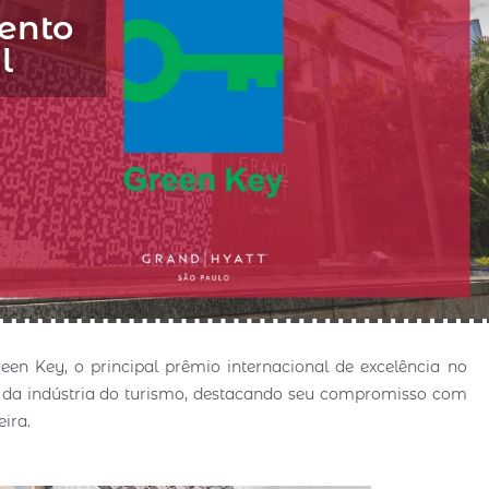
ento
l
en Key, o principal prêmio internacional de excelência no
o da indústria do turismo, destacando seu compromisso com
eira.