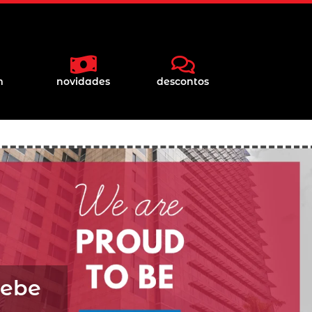
m
novidades
descontos
cebe