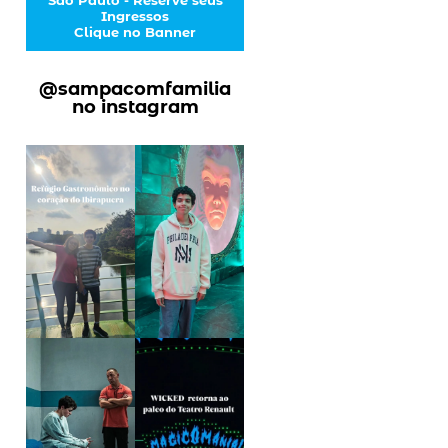
Ingressos
Clique no Banner
@sampacomfamilia
no instagram