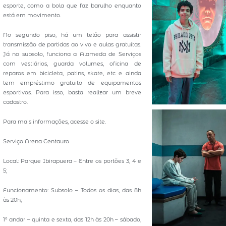
esporte, como a bola que faz barulho enquanto
está em movimento.
No segundo piso, há um telão para assistir
transmissão de partidas ao vivo e aulas gratuitas.
Já no subsolo, funciona a Alameda de Serviços
com vestiários, guarda volumes, oficina de
reparos em bicicleta, patins, skate, etc e ainda
tem empréstimo gratuito de equipamentos
esportivos. Para isso, basta realizar um breve
cadastro.
Para mais informações, acesse o site.
Serviço Arena Centauro
Local: Parque Ibirapuera – Entre os portões 3, 4 e
5;
Funcionamento: Subsolo – Todos os dias, das 8h
às 20h;
1º andar – quinta e sexta, das 12h às 20h – sábado,