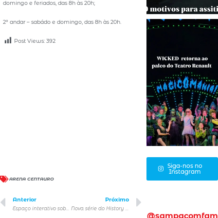
domingo e feriados, das 8h às 20h;
2º andar – sabádo e domingo, das 8h às 20h.
Post Views:
392
Siga-nos no
Instagram
ARENA CENTAURO
Anterior
Próximo
Espaço interativo sobre reciclagem do Museu Catavento é atração para o fim das férias em São Paulo
Nova série do History investiga grandes tesouros da história
@sampacomfam