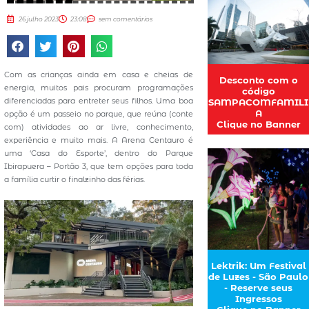
26 julho 2023
23:08
sem comentários
Com as crianças ainda em casa e cheias de
Desconto com o
energia, muitos pais procuram programações
código
diferenciadas para entreter seus filhos. Uma boa
SAMPACOMFAMILI
A
opção é um passeio no parque, que reúna (conte
Clique no Banner
com) atividades ao ar livre, conhecimento,
experiência e muito mais. A Arena Centauro é
uma ‘Casa do Esporte’, dentro do Parque
Ibirapuera – Portão 3, que tem opções para toda
a família curtir o finalzinho das férias.
Lektrik: Um Festival
de Luzes - São Paulo
- Reserve seus
Ingressos