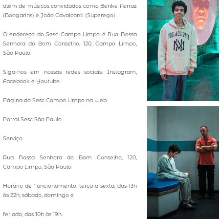
além de músicos convidados como Benke Ferraz
(Boogarins) e João Cavalcanti (Superego).
O endereço do Sesc Campo Limpo é Rua Nossa
Senhora do Bom Conselho, 120, Campo Limpo,
São Paulo.
Siga-nos em nossas redes sociais: Instagram,
Facebook e Youtube.
Página do Sesc Campo Limpo na web
Portal Sesc São Paulo
Serviço
Rua Nossa Senhora do Bom Conselho, 120,
Campo Limpo, São Paulo
Horário de Funcionamento: terça a sexta, das 13h
às 22h; sábado, domingo e
feriado, das 10h às 19h.