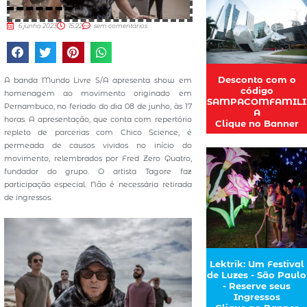
6 junho 2023
15:22
sem comentários
Desconto com o
A banda Mundo Livre S/A apresenta show em
código
homenagem ao movimento originado em
SAMPACOMFAMILI
Pernambuco, no feriado do dia 08 de junho, às 17
A
horas. A apresentação, que conta com repertório
Clique no Banner
repleto de parcerias com Chico Science, é
permeada de causos vividos no início do
movimento, relembrados por Fred Zero Quatro,
fundador do grupo. O artista Tagore faz
participação especial. Não é necessária retirada
de ingressos.
Lektrik: Um Festival
de Luzes - São Paulo
- Reserve seus
Ingressos