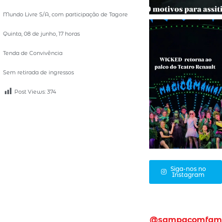
Mundo Livre S/A, com participação de Tagore
Quinta, 08 de junho, 17 horas
Tenda de Convivência
Sem retirada de ingressos
Post Views:
374
Siga-nos no
Instagram
@sampacomfam