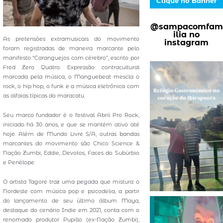
Clique no Banner
@sampacomfam
ilia no
As pretensões extramusicais do movimento
instagram
foram registradas de maneira marcante pelo
manifesto “Caranguejos com cérebro”, escrito por
Fred Zero Quatro. Expressão contracultural
marcada pela música, o Manguebeat mescla o
rock, o hip hop, o funk e a música eletrônica com
as alfaias típicas do maracatu.
Seu marco fundador é o festival Abril Pro Rock,
iniciado há 30 anos, e que se mantém ativo até
hoje. Além de Mundo Livre S/A, outras bandas
marcantes do movimento são Chico Science &
Nação Zumbi, Eddie, Devotos, Faces do Subúrbio
e Penélope.
O artista Tagore traz uma pegada que mistura o
Nordeste com música pop e psicodelia, a partir
do lançamento de seu último álbum Maya,
destaque do cenário Indie em 2021, conta com o
renomado produtor Pupillo (ex-Nação Zumbi),