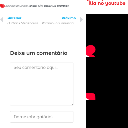
ilia no youtube
BANDA MUNDO LIVRE S/A
,
CORPUS CHRISTI
Anterior
Próximo
Outback Steakhouse com jantar completo para casais, a partir de R＄139,90, antecipa celebração de Dia dos Namorados
Paramount+ anuncia lançamentos de junho
Deixe um comentário