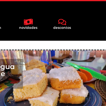
m
novidades
descontos
Água
 e