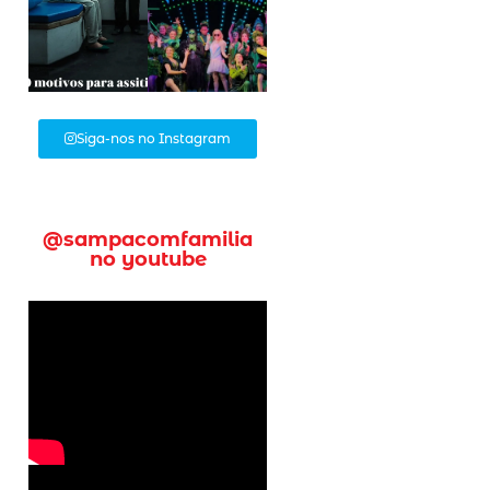
Siga-nos no Instagram
@sampacomfamilia
no youtube