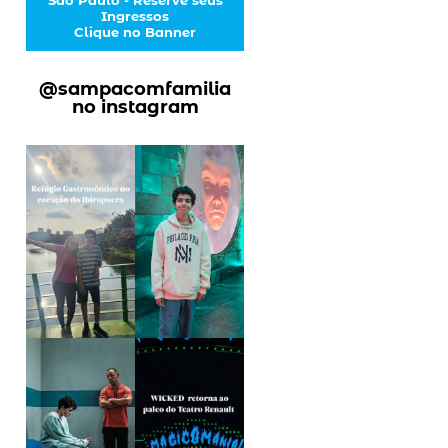
Ingressos
Clique no Banner
@sampacomfamilia
no instagram