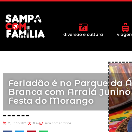
diversão e cultura
viage
Feriadão é no Parque da 
Branca com Arraiá Junino
Festa do Morango
7 junho 2023
11:47
sem comentários