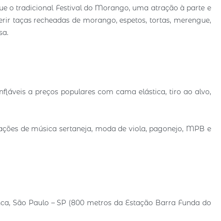
e o tradicional Festival do Morango, uma atração à parte e
erir taças recheadas de morango, espetos, tortas, merengue,
sa.
fláveis a preços populares com cama elástica, tiro ao alvo,
ntações de música sertaneja, moda de viola, pagonejo, MPB e
nca, São Paulo – SP (800 metros da Estação Barra Funda do