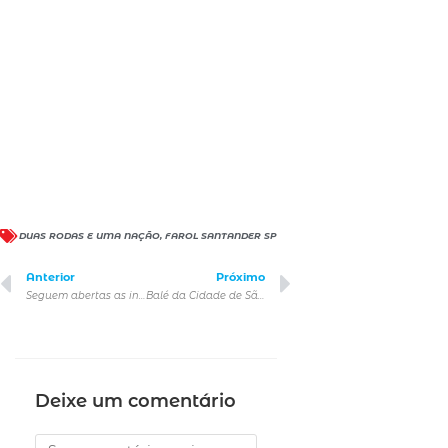
DUAS RODAS E UMA NAÇÃO
,
FAROL SANTANDER SP
Anterior
Próximo
Seguem abertas as inscrições para a 23ª Corrida do Hospital do GRAACC
Balé da Cidade de São Paulo apresenta Réquiem SP, coreografia inédita de Alejandro Ahmed, em conjunto com Coral Paulistano e Orquestra Sinfônica Municipal
Deixe um comentário