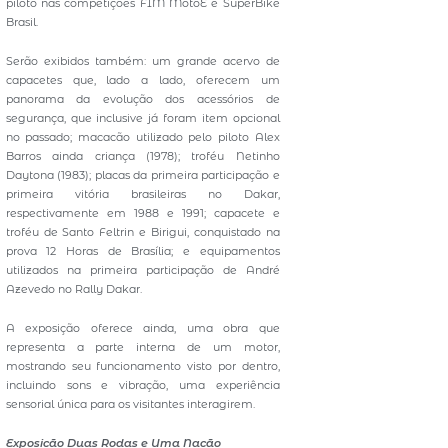
piloto nas competições FIM MotoE e SuperBike
Brasil.
Serão exibidos também: um grande acervo de
capacetes que, lado a lado, oferecem um
panorama da evolução dos acessórios de
segurança, que inclusive já foram item opcional
no passado; macacão utilizado pelo piloto Alex
Barros ainda criança (1978); troféu Netinho
Daytona (1983); placas da primeira participação e
primeira vitória brasileiras no Dakar,
respectivamente em 1988 e 1991; capacete e
troféu de Santo Feltrin e Birigui, conquistado na
prova 12 Horas de Brasília; e equipamentos
utilizados na primeira participação de André
Azevedo no Rally Dakar.
A exposição oferece ainda, uma obra que
representa a parte interna de um motor,
mostrando seu funcionamento visto por dentro,
incluindo sons e vibração, uma experiência
sensorial única para os visitantes interagirem.
Exposição Duas Rodas e Uma Nação