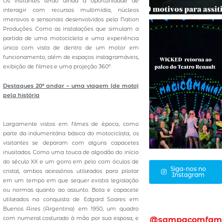
Os visitantes terão ainda a oportunidade de
interagir com recursos multimídia, núcleos
imersivos e sensoriais desenvolvidos pela Nation
Produções. Como as instalações que simulam a
partida de uma motocicleta e uma experiência
única com vista de dentro de um motor em
funcionamento, além de espaços instagramáveis,
exibição de filmes e uma projeção 360º.
Destaques 20º andar – uma viagem (de moto)
pela história
Largamente vistos em filmes de época, como
parte da indumentária básica do motociclista, os
visitantes se deparam com alguns capacetes
inusitados. Como uma touca de algodão do início
do século XX e um gorro em pelo com óculos de
Siga-nos no
cristal, ambos acessórios utilizados para pilotar
Instagram
em um tempo em que sequer existia legislação
ou normas quanto ao assunto. Bota e capacete
utilizados na conquista de Edgard Soares em
Buenos Aires (Argentina) em 1950, um quadro
com numeral costurado à mão por sua esposa, e
@sampacomfam