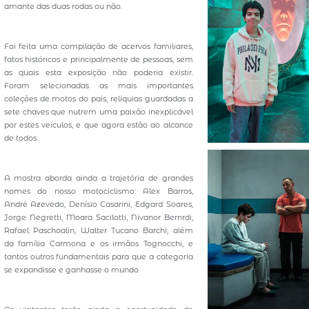
amante das duas rodas ou não.
Foi feita uma compilação de acervos familiares,
fatos históricos e principalmente de pessoas, sem
as quais esta exposição não poderia existir.
Foram selecionadas as mais importantes
coleções de motos do país, relíquias guardadas a
sete chaves que nutrem uma paixão inexplicável
por estes veículos, e que agora estão ao alcance
de todos.
A mostra aborda ainda a trajetória de grandes
nomes do nosso motociclismo: Alex Barros,
André Azevedo, Denísio Casarini, Edgard Soares,
Jorge Negretti, Moara Sacilotti, Nivanor Bernrdi,
Rafael Paschoalin, Walter Tucano Barchi, além
da família Carmona e os irmãos Tognocchi, e
tantos outros fundamentais para que a categoria
se expandisse e ganhasse o mundo.