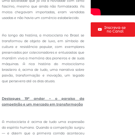
uma sociedade que já via a novidade com certo
fascínio, mesmo que ainda não formalizada. As
motos chegavam importadas, eram vendidas
usadas e não havia um comércio estabelecido.
Inscreva-se
no Canal
Ao longo da história, a motocicleta no Brasil se
transformou de objeto de luxo, em símbolo de
cultura e resistência popular, com exemplares
preservados por colecionadores e entusiastas que
mantêm viva a memória dos pioneiros e de suas
máquinas. A rica história do motociclismo
brasileiro é, acima de tudo, uma narrativa sobre
paixão, transformação e inovação, um legado
que persevera até os dias atuais.
Destaques 19º andar – o paraíso da
competição e um mercado em transformação
A motocicleta é acima de tudo uma expressão
do espírito humano. Quando a competição surgiu
— e dizem que a primeira corrida aconteceu