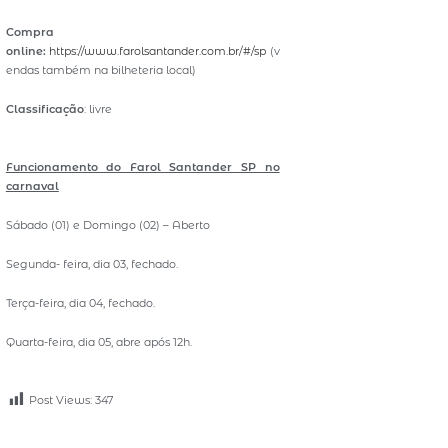
Compra
online:
https://www.farolsantander.com.br/#/sp
(v
endas também na bilheteria local)
Classificação
: livre
Funcionamento do Farol Santander SP no
carnaval
Sábado (01) e Domingo (02) – Aberto
Segunda- feira, dia 03, fechado.
Terça-feira, dia 04, fechado.
Quarta-feira, dia 05, abre após 12h.
Post Views:
347