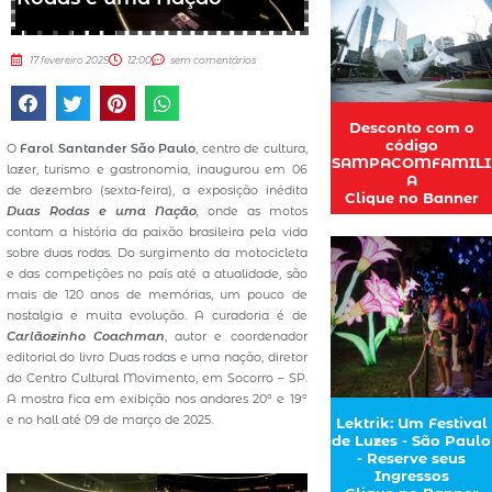
17 fevereiro 2025
12:00
sem comentários
Desconto com o
código
O
Farol Santander São Paulo
, centro de cultura,
SAMPACOMFAMILI
lazer, turismo e gastronomia, inaugurou em 06
A
de dezembro (sexta-feira), a exposição inédita
Clique no Banner
Duas Rodas e uma Nação
,
onde as motos
contam a história da paixão brasileira pela vida
sobre duas rodas. Do surgimento da motocicleta
e das competições no país até a atualidade, são
mais de 120 anos de memórias, um pouco de
nostalgia e muita evolução. A curadoria é de
Carlãozinho Coachman
, autor e coordenador
editorial do livro Duas rodas e uma nação, diretor
do Centro Cultural Movimento, em Socorro – SP.
A mostra fica em exibição nos andares 20º e 19º
e no hall até 09 de março de 2025.
Lektrik: Um Festival
de Luzes - São Paulo
- Reserve seus
Ingressos