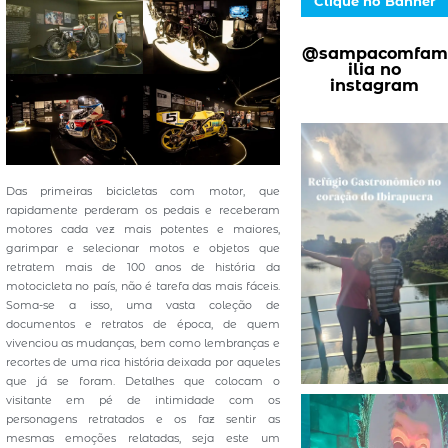
Clique no Banner
@sampacomfam
ilia no
instagram
Das primeiras bicicletas com motor, que
rapidamente perderam os pedais e receberam
motores cada vez mais potentes e maiores,
garimpar e selecionar motos e objetos que
retratem mais de 100 anos de história da
motocicleta no país, não é tarefa das mais fáceis.
Soma-se a isso, uma vasta coleção de
documentos e retratos de época, de quem
vivenciou as mudanças, bem como lembranças e
recortes de uma rica história deixada por aqueles
que já se foram. Detalhes que colocam o
visitante em pé de intimidade com os
personagens retratados e os faz sentir as
mesmas emoções relatadas, seja este um