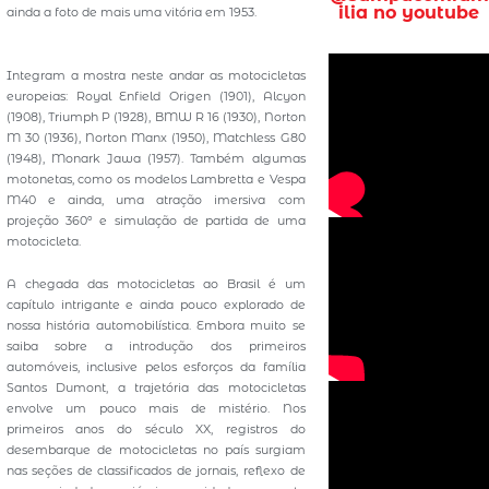
ilia no youtube
ainda a foto de mais uma vitória em 1953.
Integram a mostra neste andar as motocicletas
europeias: Royal Enfield Origen (1901), Alcyon
(1908), Triumph P (1928), BMW R 16 (1930), Norton
M 30 (1936), Norton Manx (1950), Matchless G80
(1948), Monark Jawa (1957). Também algumas
motonetas, como os modelos Lambretta e Vespa
M40 e ainda, uma atração imersiva com
projeção 360º e simulação de partida de uma
motocicleta.
A chegada das motocicletas ao Brasil é um
capítulo intrigante e ainda pouco explorado de
nossa história automobilística. Embora muito se
saiba sobre a introdução dos primeiros
automóveis, inclusive pelos esforços da família
Santos Dumont, a trajetória das motocicletas
envolve um pouco mais de mistério. Nos
primeiros anos do século XX, registros do
desembarque de motocicletas no país surgiam
nas seções de classificados de jornais, reflexo de