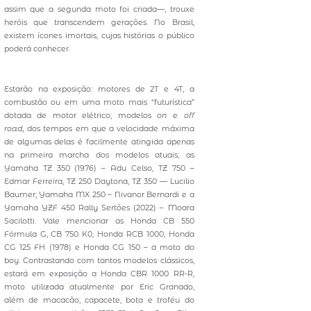
assim que a segunda moto foi criada—, trouxe
heróis que transcendem gerações. No Brasil,
existem ícones imortais, cujas histórias o público
poderá conhecer.
Estarão na exposição: motores de 2T e 4T, a
combustão ou em uma moto mais “futurística”
dotada de motor elétrico; modelos
on
e
off
road,
dos tempos em que a velocidade máxima
de algumas delas é facilmente atingida apenas
na primeira marcha dos modelos atuais; as
Yamaha TZ 350 (1976) – Adu Celso, TZ 750 –
Edmar Ferreira, TZ 250 Daytona, TZ 350 — Lucilio
Baumer; Yamaha MX 250 – Nivanor Bernardi e a
Yamaha YZF 450 Rally Sertões (2022) – Moara
Sacilotti. Vale mencionar as Honda CB 550
Fórmula G, CB 750 K0, Honda RCB 1000, Honda
CG 125 FH (1978) e Honda CG 150 – a moto do
boy. Contrastando com tantos modelos clássicos,
estará em exposição a Honda CBR 1000 RR-R,
moto utilizada atualmente por Eric Granado,
além de macacão, capacete, bota e troféu do