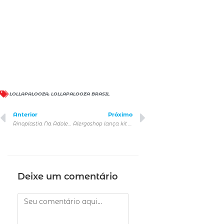
LOLLAPALOOZA
,
LOLLAPALOOZA BRASIL
Anterior
Próximo
Rinoplastia Na Adolescência
Alergoshop lança kit para redução de alergia aos pets
Deixe um comentário