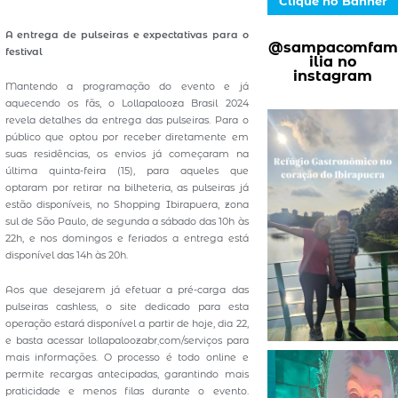
Clique no Banner
A entrega de pulseiras e expectativas para o
@sampacomfam
festival
ilia no
instagram
Mantendo a programação do evento e já
aquecendo os fãs, o Lollapalooza Brasil 2024
revela detalhes da entrega das pulseiras. Para o
público que optou por receber diretamente em
suas residências, os envios já começaram na
última quinta-feira (15), para aqueles que
optaram por retirar na bilheteria, as pulseiras já
estão disponíveis, no Shopping Ibirapuera, zona
sul de São Paulo, de segunda a sábado das 10h às
22h, e nos domingos e feriados a entrega está
disponível das 14h às 20h.
Aos que desejarem já efetuar a pré-carga das
pulseiras cashless, o site dedicado para esta
operação estará disponível a partir de hoje, dia 22,
e basta acessar lollapaloozabr܂com/serviços para
mais informações. O processo é todo online e
permite recargas antecipadas, garantindo mais
praticidade e menos filas durante o evento.