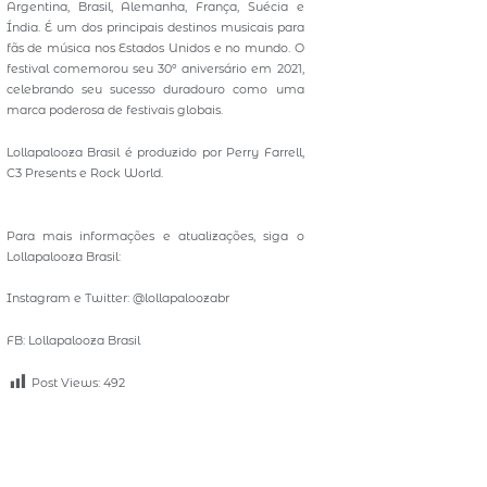
Argentina, Brasil, Alemanha, França, Suécia e
Índia. É um dos principais destinos musicais para
fãs de música nos Estados Unidos e no mundo. O
festival comemorou seu 30º aniversário em 2021,
celebrando seu sucesso duradouro como uma
marca poderosa de festivais globais.
Lollapalooza Brasil é produzido por Perry Farrell,
C3 Presents e Rock World.
Para mais informações e atualizações, siga o
Lollapalooza Brasil:
Instagram e Twitter: @lollapaloozabr
FB: Lollapalooza Brasil
Post Views:
492