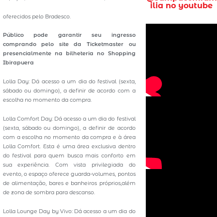
ilia no youtube
oferecidos pelo Bradesco.
Público pode garantir seu ingresso
comprando pelo site da Ticketmaster ou
presencialmente na bilheteria no Shopping
Ibirapuera
Lolla Day: Dá acesso a um dia do festival (sexta,
sábado ou domingo), a definir de acordo com a
escolha no momento da compra.
Lolla Comfort Day: Dá acesso a um dia do festival
(sexta, sábado ou domingo), a definir de acordo
com a escolha no momento da compra e à área
Lolla Comfort. Esta é uma área exclusiva dentro
do festival para quem busca mais conforto em
sua experiência. Com vista privilegiada do
evento, o espaço oferece guarda-volumes, pontos
de alimentação, bares e banheiros próprios,além
de zona de sombra para descanso.
Lolla Lounge Day by Vivo: Dá acesso a um dia do