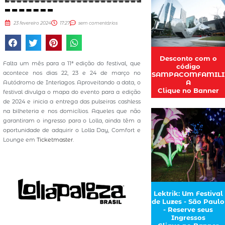
23 fevereiro 2024
17:27
sem comentários
Desconto com o
Falta um mês para a 11ª edição do festival, que
código
acontece nos dias 22, 23 e 24 de março no
SAMPACOMFAMILI
A
Autódromo de Interlagos. Aproveitando a data, o
Clique no Banner
festival divulga o mapa do evento para a edição
de 2024 e inicia a entrega das pulseiras cashless
na bilheteria e nos domicílios. Aqueles que não
garantiram o ingresso para o Lolla, ainda têm a
oportunidade de adquirir o Lolla Day, Comfort e
Lounge em
Ticketmaster
.
Lektrik: Um Festival
de Luzes - São Paulo
- Reserve seus
Ingressos