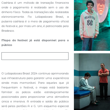
Cashless é um método de transação financeira
onde o pagamento é realizado sem o uso de
dinheiro físico. Todas as transações são realizadas
eletronicamente. No Lollapalooza Brasil, a
pulseira cashless é o meio de pagamento oficial
do festival e, por mais um ano, é patrocinada pelo
Bradesco.
Mapa do festival já está disponível para o
público
O Lollapalooza Brasil 2024 continua aprimorando
sua infraestrutura para garantir uma experiência
ainda mais memorável. Para aqueles que já
frequentam o festival, o mapa está bastante
familiar: os palcos estão estrategicamente
posicionados para proporcionar uma atmosfera
única e imersiva. A entrada e saída do público
será pelos portões A e G. Um esquema especial