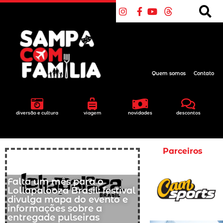
Quem somos
Contato
diversão e cultura
viagem
novidades
descontos
Parceiros
Falta um mês para o
Lollapalooza Brasil: festival
divulga mapa do evento e
informações sobre a
entregade pulseiras