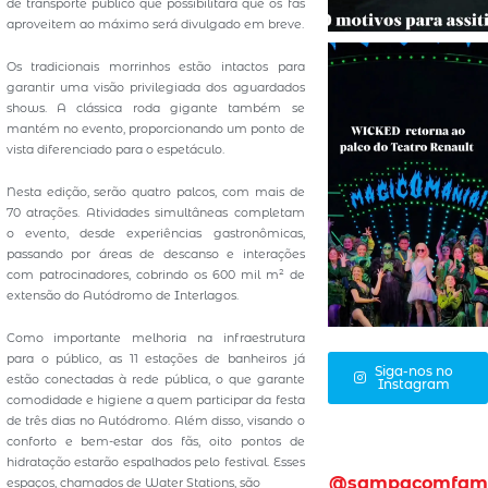
de transporte público que possibilitará que os fãs
aproveitem ao máximo será divulgado em breve.
Os tradicionais morrinhos estão intactos para
garantir uma visão privilegiada dos aguardados
shows. A clássica roda gigante também se
mantém no evento, proporcionando um ponto de
vista diferenciado para o espetáculo.
Nesta edição, serão quatro palcos, com mais de
70 atrações. Atividades simultâneas completam
o evento, desde experiências gastronômicas,
passando por áreas de descanso e interações
com patrocinadores, cobrindo os 600 mil m² de
extensão do Autódromo de Interlagos.
Como importante melhoria na infraestrutura
para o público, as 11 estações de banheiros já
Siga-nos no
estão conectadas à rede pública, o que garante
Instagram
comodidade e higiene a quem participar da festa
de três dias no Autódromo. Além disso, visando o
conforto e bem-estar dos fãs, oito pontos de
hidratação estarão espalhados pelo festival. Esses
@sampacomfam
espaços, chamados de Water Stations, são