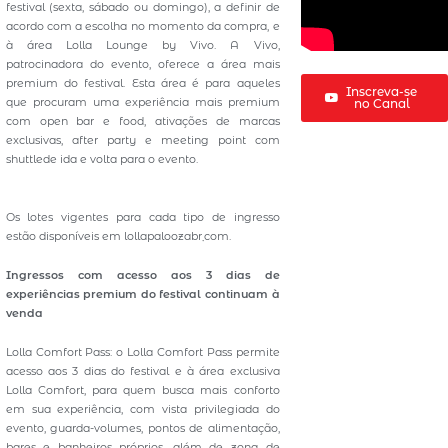
festival (sexta, sábado ou domingo), a definir de
acordo com a escolha no momento da compra, e
à área Lolla Lounge by Vivo. A Vivo,
patrocinadora do evento, oferece a área mais
premium do festival. Esta área é para aqueles
Inscreva-se
que procuram uma experiência mais premium
no Canal
com open bar e food, ativações de marcas
exclusivas, after party e meeting point com
shuttlede ida e volta para o evento.
Os lotes vigentes para cada tipo de ingresso
estão disponíveis em lollapaloozabr܂com.
Ingressos com acesso aos 3 dias de
experiências premium do festival continuam à
venda
Lolla Comfort Pass: o Lolla Comfort Pass permite
acesso aos 3 dias do festival e à área exclusiva
Lolla Comfort, para quem busca mais conforto
em sua experiência, com vista privilegiada do
evento, guarda-volumes, pontos de alimentação,
bares e banheiros próprios, além de zona de