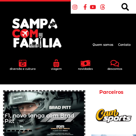
Quem somos
Contato
diversão e cultura
viagem
novidades
descontos
Parceiros
F1, novo longa com Brad
Pitt