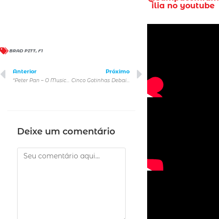
ilia no youtube
BRAD PITT
,
F1
Anterior
Próximo
“Peter Pan – O Musical da Broadway” retorna para uma última temporada no Teatro Liberdade
Cinco Gotinhas Debaixo da Língua trata de assunto sério com humor
Deixe um comentário