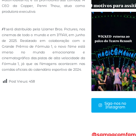
Automobilismo) e os promotores das corridas. A
CEO da Copper, Penni Thow, atua como
produtora executiva.
F1
será distribuído pela Warner Bros. Pictures, nos
cinemas de todo o mundo e em IMAX, em junho
de 2025. Realizado em colaboração com o
Grande Prêmio de Fórmula 1, o novo filme está
imerso no mundo emocionante e
cinematográfico das pistas de alta velocidade da
Fórmula 1, já que as filmagens acontecem nas
corridas oficiais do calendário esportivo de 2024.
Post Views:
458
Siga-nos no
Instagram
@sampacomfam