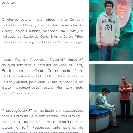
esporte.
O elenco estelar inclui ainda Kerry Condon,
indicada ao Oscar; Javier Bardem, vencedor do
Oscar; Tobias Menzies, vencedor do Emmy e
indicado ao Globo de Ouro; Emmy Sarah Niles,
indicada ao Emmy; Kim Bodnia; e Samson Kayo.
Joseph Kosinski (“Top Gun: Maverick”) dirige
F1
,
do qual também é produtor ao lado de Jerry
Bruckheimer e Chad Oman, pela Jerry
Bruckheimer Films; de Brad Pitt, Dede Gardner e
Jeremy Kleiner, pela Plan B Entertainment; e do
piloto heptacampeão Lewis Hamilton, pela
Dawn Apollo Films.
A produção de
F1
foi realizada em colaboração
com a Fórmula 1 e a comunidade da Fórmula 1,
incluindo as dez equipes em competição e seus
pilotos, a FIA (Federação Internacional de