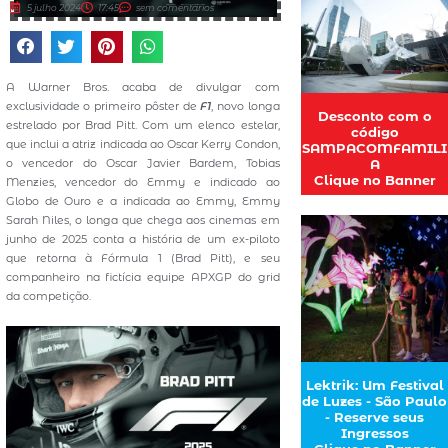
5 julho 2024
17:45
sem comentários
A Warner Bros. acaba de divulgar com
exclusividade o primeiro pôster de
F1
, novo longa
Desconto com o
estrelado por Brad Pitt. Com um elenco estelar,
código
que inclui a atriz indicada ao Oscar Kerry Condon,
SAMPACOMFAMILI
A
o vencedor do Oscar Javier Bardem, Tobias
Clique no Banner
Menzies, vencedor do Emmy e indicado ao
Globo de Ouro e a indicada ao Emmy, Emmy
Sarah Niles, o longa que chega aos cinemas em
junho de 2025 conta a história de um ex-piloto
que retorna à Fórmula 1 (Brad Pitt), e seu
companheiro na fictícia equipe APXGP do grid
da competição.
Lektrik: Um Festival
de Luzes - São Paulo
- Reserve seus
Ingressos