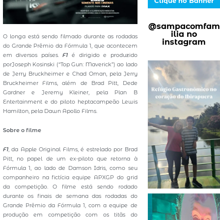
Clique no Banner
@sampacomfam
ilia no
O longa está sendo filmado durante as rodadas
instagram
do Grande Prêmio da Fórmula 1, que acontecem
em diversos países.
F1
é dirigido e produzido
porJoseph Kosinski (“Top Gun: Maverick”) ao lado
de Jerry Bruckheimer e Chad Oman, pela Jerry
Bruckheimer Films, além de Brad Pitt, Dede
Gardner e Jeremy Kleiner, pela Plan B
Entertainment e do piloto heptacampeão Lewis
Hamilton, pela Dawn Apollo Films.
Sobre o filme
F1
, da Apple Original Films, é estrelado por Brad
Pitt, no papel de um ex-piloto que retorna à
Fórmula 1, ao lado de Damson Idris, como seu
companheiro na fictícia equipe APXGP do grid
da competição. O filme está sendo rodado
durante os finais de semana das rodadas do
Grande Prêmio da Fórmula 1, com a equipe de
produção em competição com os titãs do