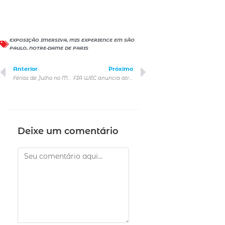
EXPOSIÇÃO IMERSIVA
,
MIS EXPERIENCE EM SÃO
PAULO
,
NOTRE-DAME DE PARIS
Anterior
Próximo
Férias de Julho no MAM
FIA WEC anuncia atrações da etapa Rolex 6 Horas de São Paulo e garante maior show do grid já visto no Brasil
Deixe um comentário