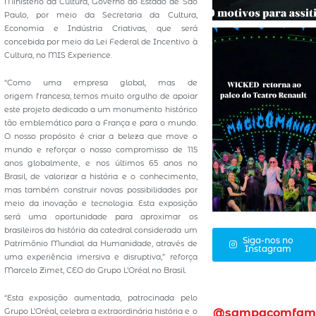
Ministério da Cultura, Governo do Estado de São
Paulo, por meio da Secretaria da Cultura,
Economia e Indústria Criativas, que será
concebida por meio da Lei Federal de Incentivo à
Cultura, no MIS Experience.
“Como uma empresa global, mas de
origem francesa, temos muito orgulho de apoiar
este projeto dedicado a um monumento histórico
tão emblemático para a França e para o mundo.
O nosso propósito é criar a beleza que move o
mundo e reforçar o nosso compromisso de 115
anos globalmente, e nos últimos 65 anos no
Brasil, de valorizar a história e o conhecimento,
mas também construir novas possibilidades por
meio da inovação e tecnologia. Esta exposição
será uma oportunidade para aproximar os
brasileiros da história da catedral considerada um
Siga-nos no
Patrimônio Mundial da Humanidade, através de
Instagram
uma experiência imersiva e disruptiva,” reforça
Marcelo Zimet, CEO do Grupo L’Oréal no Brasil.
“Esta exposição aumentada, patrocinada pelo
@sampacomfam
Grupo L’Oréal, celebra a extraordinária história e o