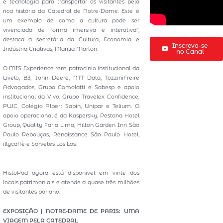
e tecnologia para transportar os visitantes pela
rica história da Catedral de Notre-Dame. Este é
um exemplo de como a cultura pode ser
vivenciada de forma imersiva e interativa”,
destaca a secretária da Cultura, Economia e
Inscreva-se
Indústria Criativas, Marília Marton.
no Canal
O MIS Experience tem patrocínio institucional da
Livelo, B3, John Deere, NTT Data, TozziniFreire
Advogados, Grupo Comolatti e Sabesp e apoio
institucional da Vivo, Grupo Travelex Confidence,
PWC, Colégio Albert Sabin, Unipar e Telium. O
apoio operacional é da Kaspersky, Pestana Hotel
Group, Quality Faria Lima, Hilton Garden Inn São
Paulo Rebouças, Renaissance São Paulo Hotel,
illycaffè e Sorvetes Los Los.
HistoPad agora está disponível em vinte dos
locais patrimoniais e atende a quase três milhões
de visitantes por ano.
EXPOSIÇÃO | NOTRE-DAME DE PARIS: UMA
VIAGEM PELA CATEDRAL