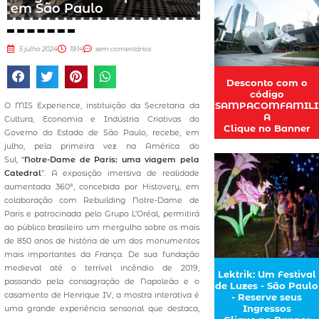
em São Paulo
5 julho 2024
19:14
sem comentários
Desconto com o
código
SAMPACOMFAMILI
O MIS Experience, instituição da Secretaria da
A
Cultura, Economia e Indústria Criativas do
Clique no Banner
Governo do Estado de São Paulo, recebe, em
julho, pela primeira vez na América do
Sul,
“
Notre-Dame de Paris: uma viagem pela
Catedral
”. A exposição imersiva de realidade
aumentada 360º, concebida por Histovery, em
colaboração com Rebuilding Notre-Dame de
Paris e patrocinada pelo Grupo L’Oréal, permitirá
ao público brasileiro um mergulho sobre os mais
de 850 anos de história de um dos monumentos
mais importantes da França. De sua fundação
medieval até o terrível incêndio de 2019,
Lektrik: Um Festival
passando pela consagração de Napoleão e o
de Luzes - São Paulo
casamento de Henrique IV, a mostra interativa é
- Reserve seus
Ingressos
uma grande experiência sensorial que destaca,