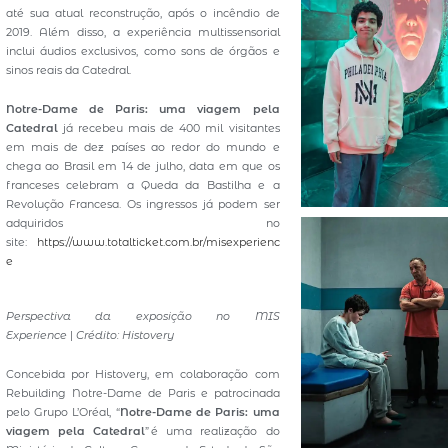
até sua atual reconstrução, após o incêndio de
2019. Além disso, a experiência multissensorial
inclui áudios exclusivos, como sons de órgãos e
sinos reais da Catedral.
Notre-Dame de Paris: uma viagem pela
Catedral
já recebeu mais de 400 mil visitantes
em mais de dez países ao redor do mundo e
chega ao Brasil em 14 de julho, data em que os
franceses celebram a Queda da Bastilha e a
Revolução Francesa. Os ingressos já podem ser
adquiridos no
site:
https://www.totalticket.com.br/misexperienc
e
Perspectiva da exposição no MIS
Experience
|
Crédito: Histovery
Concebida por Histovery, em colaboração com
Rebuilding Notre-Dame de Paris e patrocinada
pelo Grupo L’Oréal, “
Notre-Dame de Paris: uma
viagem pela Catedral
” é uma realização do