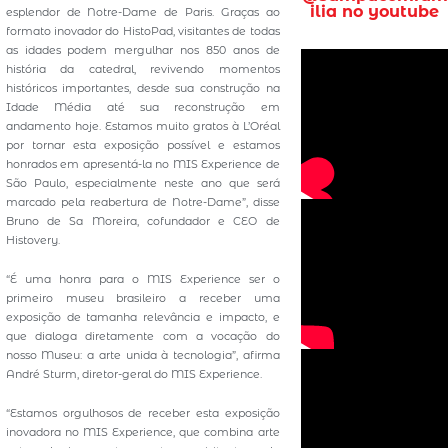
ilia no youtube
esplendor de Notre-Dame de Paris. Graças ao
formato inovador do HistoPad, visitantes de todas
as idades podem mergulhar nos 850 anos de
história da catedral, revivendo momentos
históricos importantes, desde sua construção na
Idade Média até sua reconstrução em
andamento hoje. Estamos muito gratos à L’Oréal
por tornar esta exposição possível e estamos
honrados em apresentá-la no MIS Experience de
São Paulo, especialmente neste ano que será
marcado pela reabertura de Notre-Dame”, disse
Bruno de Sa Moreira, cofundador e CEO de
Histovery.
“É uma honra para o MIS Experience ser o
primeiro museu brasileiro a receber uma
exposição de tamanha relevância e impacto, e
que dialoga diretamente com a vocação do
nosso Museu: a arte unida à tecnologia”, afirma
André Sturm, diretor-geral do MIS Experience.
“Estamos orgulhosos de receber esta exposição
inovadora no MIS Experience, que combina arte