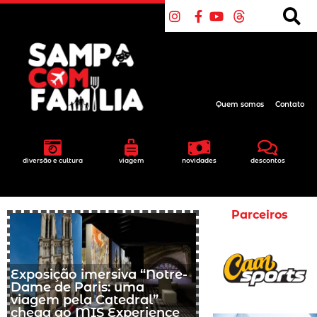
Quem somos
Contato
diversão e cultura
viagem
novidades
descontos
Parceiros
Exposição imersiva “Notre-
Dame de Paris: uma
viagem pela Catedral”
chega ao MIS Experience