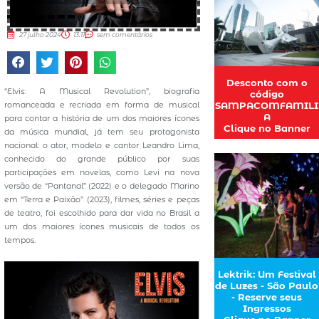
27 julho 2024
13:11
sem comentários
Desconto com o
“Elvis: A Musical Revolution”, biografia
código
SAMPACOMFAMILI
romanceada e recriada em forma de musical
A
para contar a história de um dos maiores ícones
Clique no Banner
da música mundial, já tem seu protagonista
nacional: o ator, modelo e cantor Leandro Lima,
conhecido do grande público por suas
participações em novelas, como Levi na nova
versão de “Pantanal” (2022) e o delegado Marino
em “Terra e Paixão” (2023), filmes, séries e peças
de teatro, foi escolhido para dar vida no Brasil a
um dos maiores ícones musicais de todos os
tempos.
Lektrik: Um Festival
de Luzes - São Paulo
- Reserve seus
Ingressos