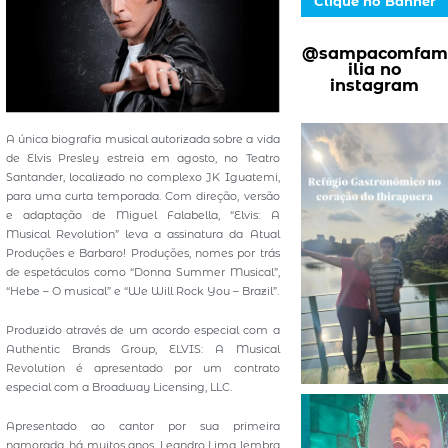
Clique no Banner
@sampacomfam
ilia no
instagram
A única biografia musical autorizada sobre a vida
de Elvis Presley estreia em agosto, no Teatro
Santander, localizado no complexo JK Iguatemi,
para uma curta temporada. Com direção, versão
e adaptação de Miguel Falabella, “Elvis: A
Musical Revolution” leva a assinatura da Atual
Produções e Barbaro! Produções, nomes por trás
de espetáculos como “Donna Summer Musical”,
“Hebe – O musical” e “We Will Rock You – Brazil”.
Produzido através de um acordo especial com a
Authentic Brands Group, ELVIS: A Musical
Revolution é apresentado por um contrato
especial com a Broadway Licensing, LLC.
Apresentado ao cantor por sua primeira
namorada, há muitos anos, Leandro Lima lembra