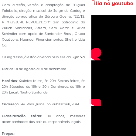
ilia no youtube
Com direção, versão e adaptação de Miguel
Falabella, direção musical de Jorge de Godoy e
direção coreográfica de Bárbara Guerra, “ELVIS:
A MUSICAL REVOLUTION” tem patrocínio da
Zurich Santander, Esfera, Sem Parar e Atlas
Schindler com apoio de Santander Brasil, Grupo
Qualicorp, Hyundai Financiamentos, Shell e Wiz
Co.
Os ingressos já estão à venda pelo site da
Sympla
Dia
: de 01 de agosto a 01 de dezembro
Horários
: Quintas-feiras, às 20h Sextas-feiras, às
20h Sábados, às 16h e 20h Domingos, às 16h e
20h
Local:
Teatro Santander
Endereço:
Av. Pres. Juscelino Kubitschek, 2041
Classificação etária:
10 anos, menores
acompanhados dos pais ou responsáveis legais.
Preços: