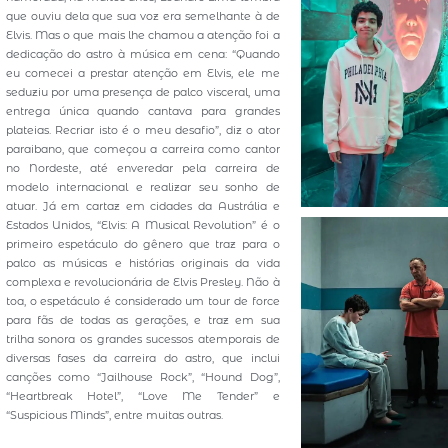
que ouviu dela que sua voz era semelhante à de
Elvis. Mas o que mais lhe chamou a atenção foi a
dedicação do astro à música em cena: “Quando
eu comecei a prestar atenção em Elvis, ele me
seduziu por uma presença de palco visceral, uma
entrega única quando cantava para grandes
plateias. Recriar isto é o meu desafio”, diz o ator
paraibano, que começou a carreira como cantor
no Nordeste, até enveredar pela carreira de
modelo internacional e realizar seu sonho de
atuar. Já em cartaz em cidades da Austrália e
Estados Unidos, “Elvis: A Musical Revolution” é o
primeiro espetáculo do gênero que traz para o
palco as músicas e histórias originais da vida
complexa e revolucionária de Elvis Presley. Não à
toa, o espetáculo é considerado um tour de force
para fãs de todas as gerações, e traz em sua
trilha sonora os grandes sucessos atemporais de
diversas fases da carreira do astro, que inclui
canções como “Jailhouse Rock”, “Hound Dog”,
“Heartbreak Hotel”, “Love Me Tender” e
“Suspicious Minds”, entre muitas outras.