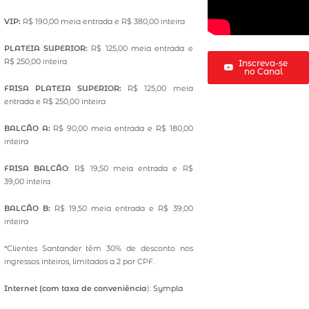
VIP:
R$ 190,00 meia entrada e R$ 380,00 inteira
PLATEIA SUPERIOR:
R$ 125,00 meia entrada e
R$ 250,00 inteira
Inscreva-se
no Canal
FRISA PLATEIA SUPERIOR:
R$ 125,00 meia
entrada e R$ 250,00 inteira
BALCÃO A:
R$ 90,00 meia entrada e R$ 180,00
inteira
FRISA BALCÃO
: R$ 19,50 meia entrada e R$
39,00 inteira
BALCÃO B:
R$ 19,50 meia entrada e R$ 39,00
inteira
*Clientes Santander têm 30% de desconto nos
ingressos inteiros, limitados a 2 por CPF.
Internet (com taxa de conveniência
):
Sympla