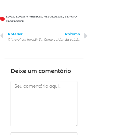
ELVIS
,
ELVIS: A MUSICAL REVOLUTION
,
TEATRO
SANTANDER
Anterior
Próximo
A “neve” vai invadir São Paulo com atração inédita: Snow Fun
Como cuidar da saúde dos pets nas baixas temperaturas
Deixe um comentário