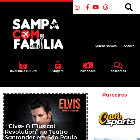
Quem somos
Contato
diversão e cultura
viagem
novidades
descontos
Parceiros
“Elvis- A Musical
Revolution” no Teatro
Santander em São Paulo