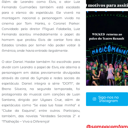
Além de Leandro como Elvis, o ator Luiz
Fernando Guimarães também está escalado
para o elenco do espetáculo. Ele viverá na
montagem nacional o personagem vivido no
cinema por Tom Hanks, o Coronel Parker.
Convidado pelo diretor Miguel Falabella, Luiz
Fernando aceitou imediatamente o papel do
homem que proibiu Elvis de cantar fora dos
Estados Unidos por temer não poder voltar à
América, onde havia entrado ilegalmente.
O ator Daniel Haidar também foi escolhido para
dividir com Leandro o papel de Elvis, ele alterna a
personagem em datas previamente divulgadas
através do canal da Sympla e redes sociais do
espetáculo. Daniel integra a série “DOM”, de
Breno Silveira, na segunda temporada, foi
protagonista do musical com canções de Luan
Siga-nos no
Santana, dirigido por Ulysses Cruz, além de
Instagram
espetáculos como “Se essa lua fosse minha” e
“Clube da Esquina”, entre outros. Participou,
também, das novelas “Verdades Secretas 2” e
“Malhação – Viva a Diferença!
@sampacomfam