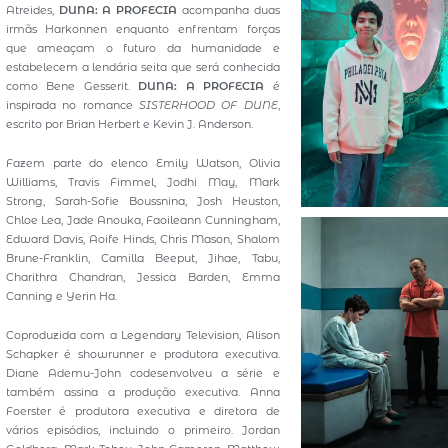
Atreides,
DUNA: A PROFECIA
acompanha duas
irmãs Harkonnen enquanto enfrentam forças
que ameaçam o futuro da humanidade e
estabelecem a lendária seita que será conhecida
como Bene Gesserit.
DUNA: A PROFECIA
é
inspirada no romance
SISTERHOOD OF DUNE
,
escrito por Brian Herbert e Kevin J. Anderson.
Fazem parte do elenco Emily Watson, Olivia
Williams, Travis Fimmel, Jodhi May, Mark
Strong, Sarah-Sofie Boussnina, Josh Heuston,
Chloe Lea, Jade Anouka, Faoileann Cunningham,
Edward Davis, Aoife Hinds, Chris Mason, Shalom
Brune-Franklin, Camilla Beeput, Jihae, Tabu,
Charithra Chandran, Jessica Barden, Emma
Canning e Yerin Ha.
Coproduzida com a Legendary Television, Alison
Schapker é showrunner e produtora executiva.
Diane Ademu-John codesenvolveu a série e
também assina a produção executiva. Anna
Foerster é produtora executiva e diretora de
vários episódios, incluindo o primeiro. Jordan