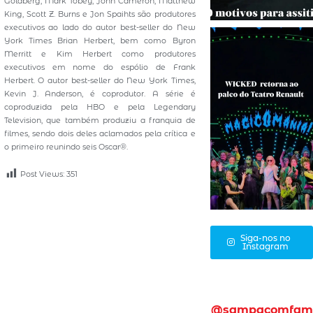
Goldberg, Mark Tobey, John Cameron, Matthew
King, Scott Z. Burns e Jon Spaihts são produtores
executivos ao lado do autor best-seller do New
York Times Brian Herbert, bem como Byron
Merritt e Kim Herbert como produtores
executivos em nome do espólio de Frank
Herbert. O autor best-seller do New York Times,
Kevin J. Anderson, é coprodutor. A série é
coproduzida pela HBO e pela Legendary
Television, que também produziu a franquia de
filmes, sendo dois deles aclamados pela crítica e
o primeiro reunindo seis Oscar®.
Post Views:
351
Siga-nos no
Instagram
@sampacomfam