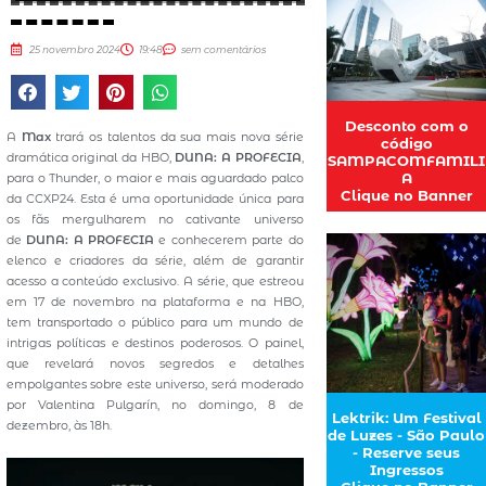
25 novembro 2024
19:48
sem comentários
Desconto com o
A
Max
trará os talentos da sua mais nova série
código
dramática original da HBO,
DUNA: A PROFECIA
,
SAMPACOMFAMILI
A
para o Thunder, o maior e mais aguardado palco
Clique no Banner
da CCXP24. Esta é uma oportunidade única para
os fãs mergulharem no cativante universo
de
DUNA: A PROFECIA
e conhecerem parte do
elenco e criadores da série, além de garantir
acesso a conteúdo exclusivo. A série, que estreou
em 17 de novembro na plataforma e na HBO,
tem transportado o público para um mundo de
intrigas políticas e destinos poderosos. O painel,
que revelará novos segredos e detalhes
empolgantes sobre este universo, será moderado
por Valentina Pulgarín, no domingo, 8 de
Lektrik: Um Festival
dezembro, às 18h.
de Luzes - São Paulo
- Reserve seus
Ingressos