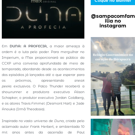
Clique no Banner
@sampacomfam
ilia no
instagram
Em
DUNA: A PROFECIA,
a maior ameaça à
ordem é a luta pelo poder. Para mergulhar no
Imperium, a Max proporcionará ao público da
CCXP uma conversa aprofundada de meio de
temporada, abordando desde os acontecimentos
dos episódios já lançados até o que esperar para
os próximos, apresentando
sneak
peeks
exclusivos. O Palco Thunder receberá a
showrunner e produtora executiva Alison
Schapker, o produtor executivo Jordan Goldberg,
e os atores Travis Fimmel (Desmont Hart) e Jade
Anouka (Irmã Theodosia).
Inspirada no vasto universo de
Duna
, criado pelo
aclamado autor Frank Herbert, e ambientada 10
mil anos antes da ascensão de Paul