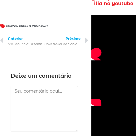
ilia no youtube
CCXP24
,
DUNA: A PROFECIA
Anterior
Próximo
SBD anuncia Dezembro Laranja 2024: Juntos na luta contra o câncer de pele
Novo trailer de ‘Sonic 3: O Filme’ mostra embate entre Shadow e o protagonista
Deixe um comentário