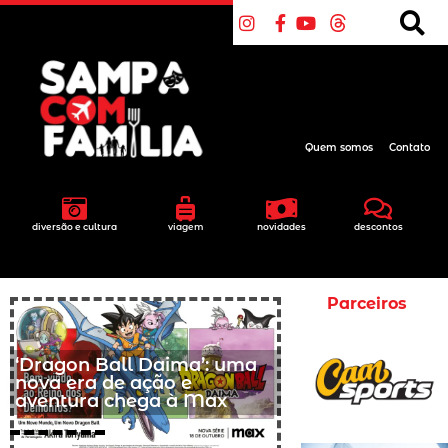
Quem somos
Contato
diversão e cultura
viagem
novidades
descontos
Parceiros
‘Dragon Ball Daima’: uma
nova era de ação e
aventura chega à Max