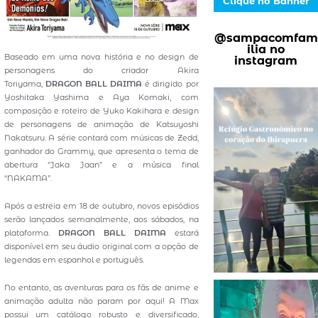
Clique no Banner
@sampacomfam
ilia no
Baseado em uma nova história e no design de
instagram
personagens do criador Akira
Toriyama,
DRAGON BALL DAIMA
é dirigido por
Yoshitaka Yashima e Aya Komaki, com
composição e roteiro de Yuko Kakihara e design
de personagens de animação de Katsuyoshi
Nakatsuru. A série contará com músicas de Zedd,
ganhador do Grammy, que apresenta o tema de
abertura “Jaka Jaan” e a música final
“NAKAMA”.
Após a estreia em 18 de outubro, novos episódios
serão lançados semanalmente, aos sábados, na
plataforma.
DRAGON BALL DAIMA
estará
disponível em seu áudio original com a opção de
legendas em espanhol e português.
No entanto, as aventuras para os fãs de anime e
animação adulta não param por aqui! A Max
possui um catálogo robusto e diversificado,