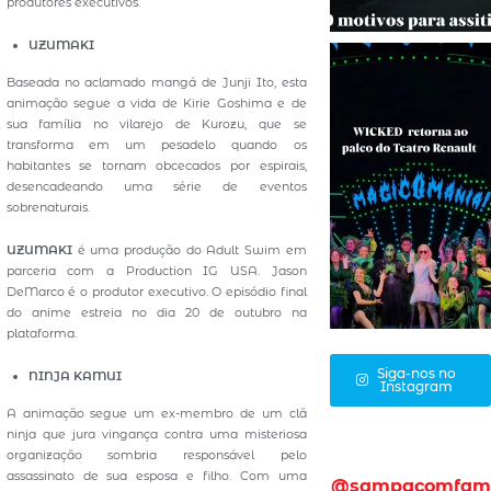
produtores executivos.
UZUMAKI
Baseada no aclamado mangá de Junji Ito, esta
animação segue a vida de Kirie Goshima e de
sua família no vilarejo de Kurozu, que se
transforma em um pesadelo quando os
habitantes se tornam obcecados por espirais,
desencadeando uma série de eventos
sobrenaturais.
UZUMAKI
é uma produção do Adult Swim em
parceria com a Production IG USA. Jason
DeMarco é o produtor executivo. O episódio final
do anime estreia no dia 20 de outubro na
plataforma.
Siga-nos no
NINJA KAMUI
Instagram
A animação segue um ex-membro de um clã
ninja que jura vingança contra uma misteriosa
organização sombria responsável pelo
assassinato de sua esposa e filho. Com uma
@sampacomfam