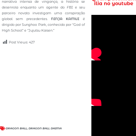
narrativa intensa de vingança, a história se
ilia no youtube
desenrola enquanto um agente do FBI e seu
parceiro novato investigam uma conspiração
global sem precedentes.
NINJA KAMUI
é
dirigido por Sunghoo Park, conhecido por “God of
High School” e “Jujutsu Kaisen.”
Post Views:
427
DRAGON BALL
,
DRAGON BALL DAIMA