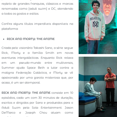
repleto de grandes franquias, clássicos e marcas
renomadas como [adult swim] e DC, atendendo
a todos os gostos e estilos.
Confira alguns títulos imperdíveis disponíveis na
plataforma:
RICK AND MORTY: THE ANIME
Criada pelo visionário Takashi Sano, a série segue
Rick, Morty e a família Smith em novas
aventuras intergalácticas. Enquanto Rick relaxa
em um pseudo-mundo entre multiversos,
Summer ajuda Space Beth a lutar contra a
maligna Federação Galáctica, e Morty se vê
apaixonado por uma garota misteriosa que, por
acaso, é um ser atemporal.
RICK AND MORTY: THE ANIME
consiste em 10
episódios, cada um com 30 minutos de duração,
escritos e dirigidos por Sano e produzidos para o
Adult Swim pela Sola Entertainment. Jason
DeMarco e Joseph Chou atuam como