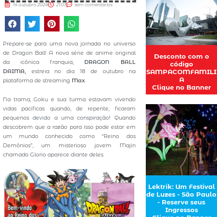
14 outubro 2024
21:03
sem comentários
Prepare-se para uma nova jornada no universo
de Dragon Ball! A nova série de anime original
Desconto com o
da icônica franquia,
DRAGON BALL
código
DAIMA,
estreia no dia 18 de outubro na
SAMPACOMFAMILI
A
plataforma de streaming
Max
.
Clique no Banner
Na trama, Goku e sua turma estavam vivendo
vidas pacíficas quando, de repente, ficaram
pequenos devido a uma conspiração! Quando
descobrem que a razão para isso pode estar em
um mundo conhecido como “Reino dos
Demônios”, um misterioso jovem Majin
chamado Glorio aparece diante deles.
Lektrik: Um Festival
de Luzes - São Paulo
- Reserve seus
Ingressos