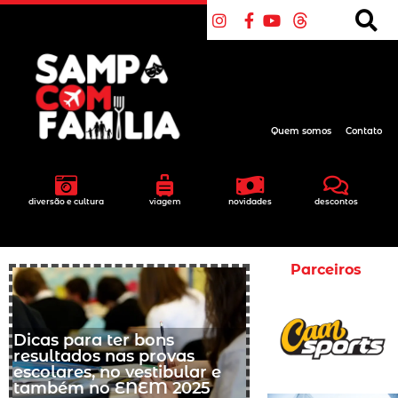
Quem somos
Contato
diversão e cultura
viagem
novidades
descontos
Parceiros
Dicas para ter bons
resultados nas provas
escolares, no vestibular e
também no ENEM 2025