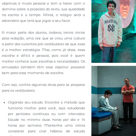
objetivas é muito pessoal e tem a haver com o
domínio sobre a proposta do texto, sua qualidade
na escrita e o tempo. Afinal, o relógio será o
adversário que terá que jogar a seu favor.
A maior parte dos alunos, todavia, treina iniciar
pela redação, uma vez que se criou uma cultura
a partir dos cursinhos pré-vestibulares de que essa
é a melhor estratégia. Mas, como já disse, essa
escolha é difícil e pessoal, pois você é quem
melhor conhece suas escolhas e necessidades. Os
simulados também têm esse objetivo: preparar
bem para esse momento de escolha.
Com isso, confira algumas dicas para se preparar
para os vestibulares:
Organize seu estudo. Encontre o método que
funciona melhor para você, seja estudando
por períodos contínuos ou com intervalos.
Estude no mínimo duas horas por dia e 14
horas por semana. Mantenha uma rotina
constante para criar hábitos de estudo