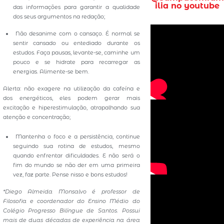
ilia no youtube
das informações para garantir a qualidade
dos seus argumentos na redação;
Não desanime com o cansaço. É normal se
sentir cansado ou entediado durante os
estudos. Faça pausas, levante-se, caminhe um
pouco e se hidrate para recarregar as
energias. Alimente-se bem.
Alerta: não exagere na utilização da cafeína e
dos energéticos, eles podem gerar mais
excitação e hiperestimulação, atrapalhando sua
atenção e concentração;
Mantenha o foco e a persistência, continue
seguindo sua rotina de estudos, mesmo
quando enfrentar dificuldades. E não será o
fim do mundo se não der em uma primeira
vez, faz parte. Pense nisso e bons estudos!
*Diego Almeida Monsalvo é professor de
Filosofia e coordenador do Ensino Médio do
Colégio Progresso Bilíngue de Santos. Possui
mais de duas décadas de experiência na área