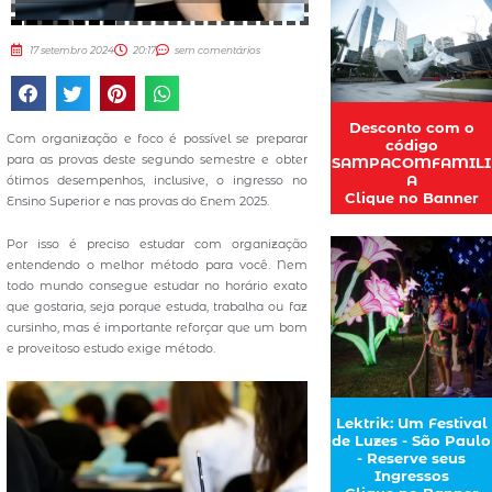
17 setembro 2024
20:17
sem comentários
Desconto com o
Com organização e foco é possível se preparar
código
para as provas deste segundo semestre e obter
SAMPACOMFAMILI
A
ótimos desempenhos, inclusive, o ingresso no
Clique no Banner
Ensino Superior e nas provas do Enem 2025.
Por isso é preciso estudar com organização
entendendo o melhor método para você. Nem
todo mundo consegue estudar no horário exato
que gostaria, seja porque estuda, trabalha ou faz
cursinho, mas é importante reforçar que um bom
e proveitoso estudo exige método.
Lektrik: Um Festival
de Luzes - São Paulo
- Reserve seus
Ingressos