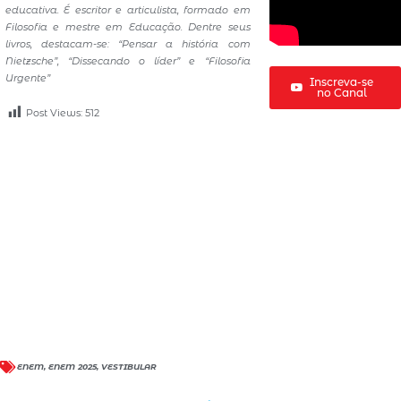
educativa. É escritor e articulista, formado em
Filosofia e mestre em Educação. Dentre seus
livros, destacam-se: “Pensar a história com
Nietzsche”, “Dissecando o líder” e “Filosofia
Urgente”
Inscreva-se
no Canal
Post Views:
512
ENEM
,
ENEM 2025
,
VESTIBULAR