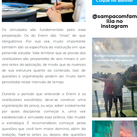
Clique no Banner
@sampacomfam
ilia no
instagram
Os simulados são fundamentais para essa
preparação. Os do Enem são “mais” do que
obrigatórios. Por sua vez, muito importante
também são os específicos da instituição em que
pretende estudar. Vale lembrar que as provas dos
vestibulares são preparadas de seis meses a um
ano antes da aplicação, de modo que as nuances
de sua estrutura quanto ao conteúdo, tipo de
questões e organização podem ser muito bem
percebidas nesse intervalo de tempo.
Durante o período que antecede o Enem e os
vestibulares escolhidos, deve-se construir uma
organização da prova, ou seja, saber exatamente
por quais disciplinas começar e, uma vez
estabelecida e simulada essa prática, não mudar
a estratégia. É recomendável começar pelas
questões que você tem maior domínio; além da
redação, fazê-la antes ou depois das questões