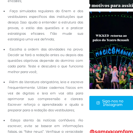
eficazes;
Faça simulados regulares do Enem e dos
vestibulares específicos das instituições que
deseja. Isso ajuda a entender a estrutura das
provas, o estilo das questões e a praticar
estratégias eficazes. Não mude sua
estratégia uma vez definida;
Escolha a ordem das atividades na prova.
Decidir se fará a redação antes ou depois das
questões objetivas depende do domínio com
cada parte. Teste e descubra o que funciona
melhor para você;
Além da literatura obrigatória, leia e escreva
frequentemente. Utilize cadernos físicos em
vez de digitais e leia em voz alta para
aprimorar sua compreensão e clareza.
Siga-nos no
Escrever reforça o aprendizado e ajuda a
Instagram
preparar para a redação dos vestibulares;
Esteja atento às notícias confiáveis. Ao
escrever, evite se basear em informações
@sampacomfam
falsas, as “fake news”. Verifique a veracidade