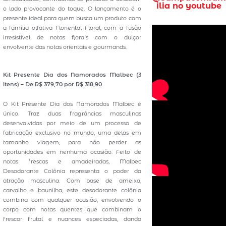
ilia no youtube
o lado provocante do toque. O lançamento é o
presente ideal para quem busca um produto com
a família olfativa Floriental Floral, com a fusão
irresistível de notas florais com o dulçor
envolvente das notas orientais e gourmands.
Kit Presente Dia dos Namorados Malbec
(3
itens) – De R$ 379,70 por R$ 318,90
O Kit Presente Dia dos Namorados Malbec é
único. Traz duas fragrâncias masculinas
desenvolvidas por meio de um processo de
fabricação exclusivo no mundo, uma delas em
tamanho viagem, para não perder as
oportunidades em nenhuma ocasião. Feito de
notas frescas e amadeiradas, Malbec
Desodorante Colônia representa o poder da
atração masculina. Com base de ameixa,
carvalho e baunilha, este desodorante colônia
combina com qualquer ocasião, envolvendo o
corpo com notas quentes que combinam o
frescor frutal e nuances especiadas, dando