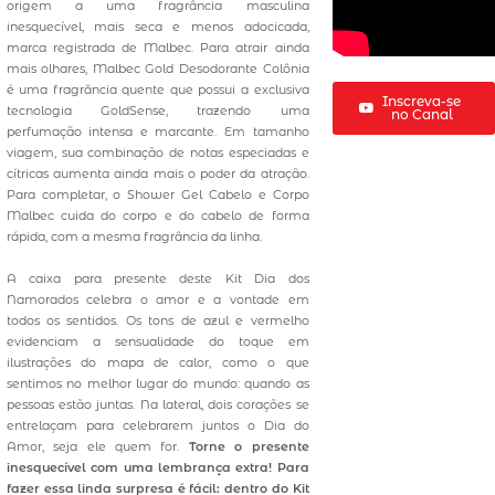
origem a uma fragrância masculina
inesquecível, mais seca e menos adocicada,
marca registrada de Malbec. Para atrair ainda
mais olhares, Malbec Gold Desodorante Colônia
é uma fragrância quente que possui a exclusiva
Inscreva-se
tecnologia GoldSense, trazendo uma
no Canal
perfumação intensa e marcante. Em tamanho
viagem, sua combinação de notas especiadas e
cítricas aumenta ainda mais o poder da atração.
Para completar, o Shower Gel Cabelo e Corpo
Malbec cuida do corpo e do cabelo de forma
rápida, com a mesma fragrância da linha.
A caixa para presente deste Kit Dia dos
Namorados celebra o amor e a vontade em
todos os sentidos. Os tons de azul e vermelho
evidenciam a sensualidade do toque em
ilustrações do mapa de calor, como o que
sentimos no melhor lugar do mundo: quando as
pessoas estão juntas. Na lateral, dois corações se
entrelaçam para celebrarem juntos o Dia do
Amor, seja ele quem for.
Torne o presente
inesquecível com uma lembrança extra! Para
fazer essa linda surpresa é fácil: dentro do Kit