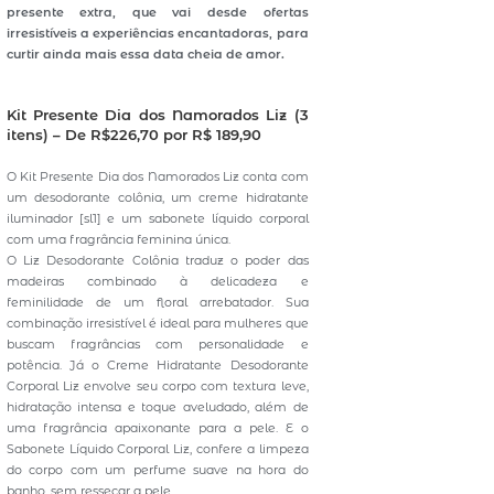
presente extra, que vai desde ofertas
irresistíveis a experiências encantadoras, para
curtir ainda mais essa data cheia de amor.
Kit Presente Dia dos Namorados Liz (3
itens) – De R$226,70 por R$ 189,90
O Kit Presente Dia dos Namorados Liz conta com
um desodorante colônia, um creme hidratante
iluminador [sl1] e um sabonete líquido corporal
com uma fragrância feminina única.
O Liz Desodorante Colônia traduz o poder das
madeiras combinado à delicadeza e
feminilidade de um floral arrebatador. Sua
combinação irresistível é ideal para mulheres que
buscam fragrâncias com personalidade e
potência. Já o Creme Hidratante Desodorante
Corporal Liz envolve seu corpo com textura leve,
hidratação intensa e toque aveludado, além de
uma fragrância apaixonante para a pele. E o
Sabonete Líquido Corporal Liz, confere a limpeza
do corpo com um perfume suave na hora do
banho, sem ressecar a pele.