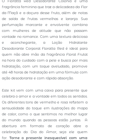
O Floratta Red Desodorante Colônia é uma
fragrância feminina que traz a delicadeza da Flor
da Maçã e a doçura desse fruto, além de notas
de saída de frutas vermelhas e laranja. Sua
perfumação marcante e envolvente combina
com mulheres de atitude que não passam
vontade no romance. Com uma textura deliciosa
e aconchegante, a Loção Hidratante
Desodorante Corporal Floratta Red é ideal para
quem não abre mão da fragrância Floral Frutal
na hora do cuidado com a pele e busca por mais
hidratação, com um toque aveludado, promove
até 48 horas de hidratação em uma fórmula com
ação desodorante e com rápida absorção.
Este kit vem com uma caixa para presente que
celebra o amor e a vontade em todos os sentidos.
Os diferentes tons de vermelho e rosa refletem a
sensualidade do toque em ilustrações do mapa
de calor, como o que sentimos no melhor lugar
do mundo: quando as pessoas estão juntas. A
abertura em formato de coração abre a
celebração do Dia do Amor, seja ele quem
for.
Torne o presente inesquecível com uma