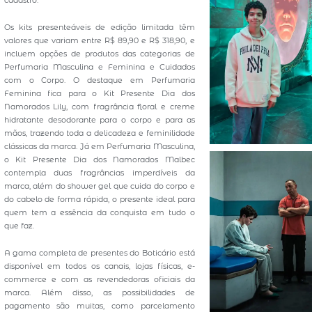
cadastro.
Os kits presenteáveis de edição limitada têm
valores que variam entre R$ 89,90 e R$ 318,90, e
incluem opções de produtos das categorias de
Perfumaria Masculina e Feminina e Cuidados
com o Corpo. O destaque em Perfumaria
Feminina fica para o Kit Presente Dia dos
Namorados Lily, com fragrância floral e creme
hidratante desodorante para o corpo e para as
mãos, trazendo toda a delicadeza e feminilidade
clássicas da marca. Já em Perfumaria Masculina,
o Kit Presente Dia dos Namorados Malbec
contempla duas fragrâncias imperdíveis da
marca, além do shower gel que cuida do corpo e
do cabelo de forma rápida, o presente ideal para
quem tem a essência da conquista em tudo o
que faz.
A gama completa de presentes do Boticário está
disponível em todos os canais, lojas físicas, e-
commerce e com as revendedoras oficiais da
marca. Além disso, as possibilidades de
pagamento são muitas, como parcelamento