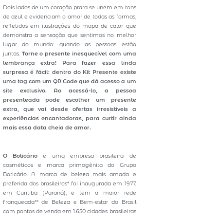
Dois lados de um coração prata se unem em tons
de azul e evidenciam o amor de todas as formas,
refletidos em ilustrações do mapa de calor que
demonstra a sensação que sentimos no melhor
lugar do mundo: quando as pessoas estão
juntas.
Torne o presente inesquecível com uma
lembrança extra! Para fazer essa linda
surpresa é fácil: dentro do Kit Presente existe
uma tag com um QR Code que dá acesso a um
site exclusivo. Ao acessá-lo, a pessoa
presenteada pode escolher um presente
extra, que vai desde ofertas irresistíveis a
experiências encantadoras, para curtir ainda
mais essa data cheia de amor.
O Boticário
é uma empresa brasileira de
cosméticos e marca primogênita do Grupo
Boticário. A marca de beleza mais amada e
preferida dos brasileiros* foi inaugurada em 1977,
em Curitiba (Paraná), e tem a maior rede
franqueada** de Beleza e Bem-estar do Brasil
com pontos de venda em 1.650 cidades brasileiras