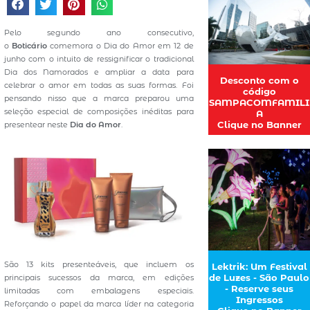
Pelo segundo ano consecutivo,
o
Boticário
comemora o Dia do Amor em 12 de
junho com o intuito de ressignificar o tradicional
Dia dos Namorados e ampliar a data para
Desconto com o
celebrar o amor em todas as suas formas. Foi
código
pensando nisso que a marca preparou uma
SAMPACOMFAMILI
seleção especial de composições inéditas para
A
Clique no Banner
presentear neste
Dia do Amor
.
São 13 kits presenteáveis, que incluem os
Lektrik: Um Festival
de Luzes - São Paulo
principais sucessos da marca, em edições
- Reserve seus
limitadas com embalagens especiais.
Ingressos
Reforçando o papel da marca líder na categoria