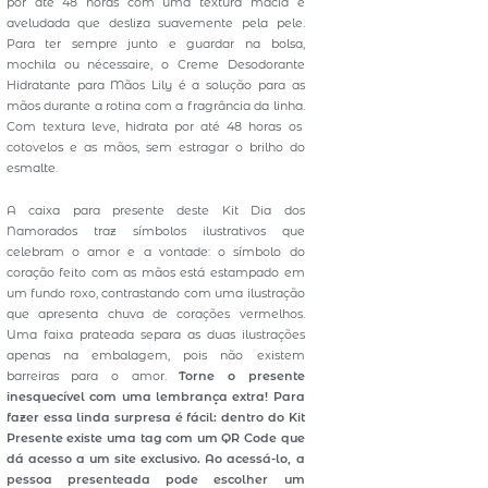
por até 48 horas com uma textura macia e
aveludada que desliza suavemente pela pele.
Para ter sempre junto e guardar na bolsa,
mochila ou nécessaire, o Creme Desodorante
Hidratante para Mãos Lily é a solução para as
mãos durante a rotina com a fragrância da linha.
Com textura leve, hidrata por até 48 horas os
cotovelos e as mãos, sem estragar o brilho do
esmalte.
A caixa para presente deste Kit Dia dos
Namorados traz símbolos ilustrativos que
celebram o amor e a vontade: o símbolo do
coração feito com as mãos está estampado em
um fundo roxo, contrastando com uma ilustração
que apresenta chuva de corações vermelhos.
Uma faixa prateada separa as duas ilustrações
apenas na embalagem, pois não existem
barreiras para o amor.
Torne o presente
inesquecível com uma lembrança extra! Para
fazer essa linda surpresa é fácil: dentro do Kit
Presente existe uma tag com um QR Code que
dá acesso a um site exclusivo. Ao acessá-lo, a
pessoa presenteada pode escolher um