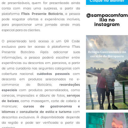
Clique no Banner
de presenteáveis, quem for presenteado ainda
conta com mais uma surpresa, a partir da
plataforma
Mais Presente Boticário
, a pessoa
@sampacomfam
ilia no
pode resgatar ofertas e experiências incríveis,
instagram
para proporcionar uma jornada ainda mais
especial para os clientes.
O presenteado terá acesso a um QR Code
exclusivo para ter acesso à plataforma Mais
Presente Boticário. Após adicionar suas
informações, a pessoa poderá escolher entre
experiências ou descontos em parceiros, a partir
de uma curadoria nas seguintes categorias com
cobertura nacional:
cuidados pessoais
com
desconto em produtos selecionados no e-
commerce do Boticário;
recordações
especiais
com produtos personalizados, como
canecas, impressões e álbuns de fotos;
serviços
de beleza
, como massagem, corte de cabelo e
manicure;
cursos de gastronomia e
idiomas
e
consultoria de estilo e turismo
com
descontos exclusivos. A disponibilidade depende
da região e pode ser verificada a partir do