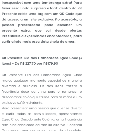
inesquecível com uma lembrança extra! Para
fazer essa linda surpresa é fácil: dentro do Kit
Presente existe uma tag com um QR Code que
dá acesso a um site exclusivo. Ao acessá-lo, a
pessoa presenteada pode escolher um
presente extra, que vai desde ofertas
irresistíveis a experiências encantadoras, para
curtir ainda mais essa data cheia de amor.
Kit Presente Dia dos Namorados Egeo Choc (3
itens) – De R$ 227,70 por R$179,90
Kit Presente Dia dos Namorados Egeo Choc
marca qualquer momento especial de maneira
divertida e deliciosa. Os três itens trazem a
fragrância doce da linha para o romance: o
desodorante colônia, o creme para as mãos e um
exclusivo suflê hidratante.
Para presentear uma pessoa que quer se divertir
e curtir todas as possibilidades, apresentamos
Egeo Choc Desodorante Colônia, uma fragrância
feminina adocicada da família olfativa Floriental
Gourmand que combina notas de chocolate,