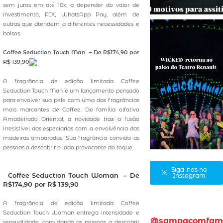
sem juros em até 10x, a depender do valor de
investimento, PIX, WhatsApp Pay, além de
outras que atendem a diferentes necessidades e
bolsos.
Coffee Seduction Touch Man – De R$174,90 por
R$ 139,90
A fragrância de edição limitada Coffee
Seduction Touch Man é um lançamento pensado
para envolver sua pele com uma das fragrâncias
mais marcantes de Coffee. De família olfativa
Amadeirado Oriental, a novidade traz a fusão
irresistível das especiarias com a envolvência das
madeiras ambaradas. Sua fragrância convida as
pessoas a descobrir o lado provocante do toque.
Siga-nos no
Coffee Seduction Touch Woman – De
Instagram
R$174,90 por R$ 139,90
A fragrância de edição limitada Coffee
Seduction Touch Woman entrega intensidade e
@sampacomfam
sensualidade, convidando as pessoas a descobrir