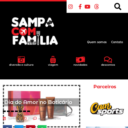
Quem somos
Contato
diversão e cultura
viagem
novidades
descontos
Parceiros
Dia do Amor no Boticário
1 junho 2023
01:16
sem comentários