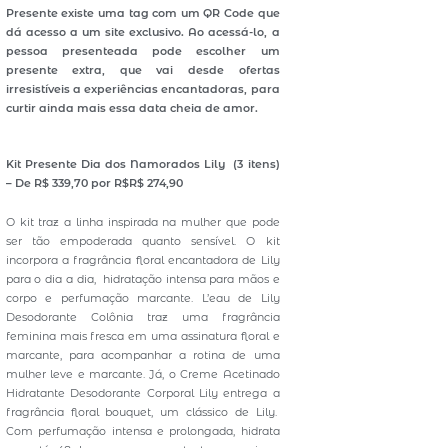
Presente existe uma tag com um QR Code que
dá acesso a um site exclusivo. Ao acessá-lo, a
pessoa presenteada pode escolher um
presente extra, que vai desde ofertas
irresistíveis a experiências encantadoras, para
curtir ainda mais essa data cheia de amor.
Kit Presente Dia dos Namorados Lily (3 itens)
– De R$ 339,70 por R$R$ 274,90
O kit traz a linha inspirada na mulher que pode
ser tão empoderada quanto sensível. O kit
incorpora a fragrância floral encantadora de Lily
para o dia a dia, hidratação intensa para mãos e
corpo e perfumação marcante. L’eau de Lily
Desodorante Colônia traz uma fragrância
feminina mais fresca em uma assinatura floral e
marcante, para acompanhar a rotina de uma
mulher leve e marcante. Já, o Creme Acetinado
Hidratante Desodorante Corporal Lily entrega a
fragrância floral bouquet, um clássico de Lily.
Com perfumação intensa e prolongada, hidrata