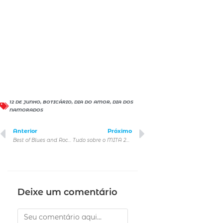
12 DE JUNHO
,
BOTICÁRIO
,
DIA DO AMOR
,
DIA DOS
NAMORADOS
Anterior
Próximo
Best of Blues and Rock: como chegar, acessibilidade, alimentação, horários
Tudo sobre o MITA 2023 em São Paulo
Deixe um comentário