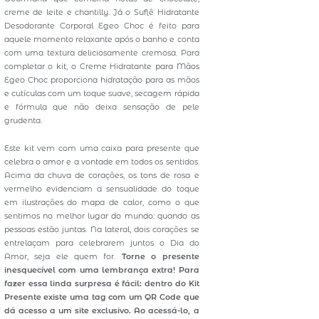
creme de leite e chantilly. Já o Suflê Hidratante
Desodorante Corporal Egeo Choc é feito para
aquele momento relaxante após o banho e conta
com uma textura deliciosamente cremosa. Para
completar o kit, o Creme Hidratante para Mãos
Egeo Choc proporciona hidratação para as mãos
e cutículas com um toque suave, secagem rápida
e fórmula que não deixa sensação de pele
grudenta.
Este kit vem com uma caixa para presente que
celebra o amor e a vontade em todos os sentidos.
Acima da chuva de corações, os tons de rosa e
vermelho evidenciam a sensualidade do toque
em ilustrações do mapa de calor, como o que
sentimos no melhor lugar do mundo: quando as
pessoas estão juntas. Na lateral, dois corações se
entrelaçam para celebrarem juntos o Dia do
Amor, seja ele quem for.
Torne o presente
inesquecível com uma lembrança extra! Para
fazer essa linda surpresa é fácil: dentro do Kit
Presente existe uma tag com um QR Code que
dá acesso a um site exclusivo. Ao acessá-lo, a