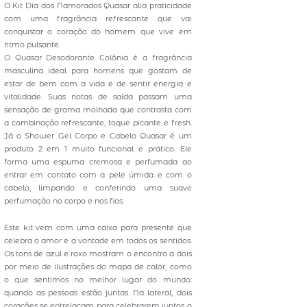
O Kit Dia dos Namorados Quasar alia praticidade
com uma fragrância refrescante que vai
conquistar o coração do homem que vive em
ritmo pulsante.
O Quasar Desodorante Colônia é a fragrância
masculina ideal para homens que gostam de
estar de bem com a vida e de sentir energia e
vitalidade. Suas notas de saída passam uma
sensação de grama molhada que contrasta com
a combinação refrescante, toque picante e fresh.
Já o Shower Gel Corpo e Cabelo Quasar é um
produto 2 em 1 muito funcional e prático. Ele
forma uma espuma cremosa e perfumada ao
entrar em contato com a pele úmida e com o
cabelo, limpando e conferindo uma suave
perfumação no corpo e nos fios.
Este kit vem com uma caixa para presente que
celebra o amor e a vontade em todos os sentidos.
Os tons de azul e roxo mostram o encontro a dois
por meio de ilustrações do mapa de calor, como
o que sentimos no melhor lugar do mundo:
quando as pessoas estão juntas. Na lateral, dois
corações se entrelaçam para celebrarem juntos o