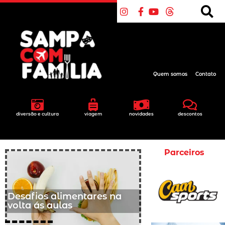
Quem somos
Contato
diversão e cultura
viagem
novidades
descontos
Parceiros
Desafios alimentares na
volta ás aulas