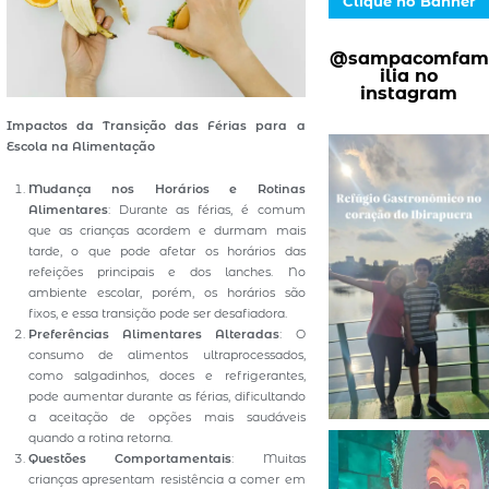
Clique no Banner
@sampacomfam
ilia no
instagram
Impactos da Transição das Férias para a
Escola na Alimentação
Mudança nos Horários e Rotinas
Alimentares
: Durante as férias, é comum
que as crianças acordem e durmam mais
tarde, o que pode afetar os horários das
refeições principais e dos lanches. No
ambiente escolar, porém, os horários são
fixos, e essa transição pode ser desafiadora.
Preferências Alimentares Alteradas
: O
consumo de alimentos ultraprocessados,
como salgadinhos, doces e refrigerantes,
pode aumentar durante as férias, dificultando
a aceitação de opções mais saudáveis
quando a rotina retorna.
Questões Comportamentais
: Muitas
crianças apresentam resistência a comer em