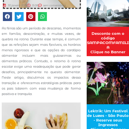
30 janeiro 2025
15:08
sem comentários
As férias são um período de descanso, momentos
Desconto com o
em família, descontração, e muitas vezes, de
código
quebra na rotina. Durante esse tempo, é comum
SAMPACOMFAMILI
que as refeições sejam mais flexíveis, os horários
A
menos rigorosos e que as opções do cardápio
Clique no Banner
alimentar incluam mais guloseimas ou
alimentos práticos. Contudo, o retorno à rotina
escolar exige uma readequação que pode gerar
desafios, principalmente no quesito alimentar.
Neste artigo, discutimos os impactos dessa
transição e oferecemos estratégias práticas para
os pais lidarem com essa mudança de forma
positiva e tranquila.
Lektrik: Um Festival
de Luzes - São Paulo
- Reserve seus
Ingressos