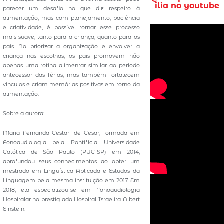
ilia no youtube
parecer um desafio no que diz respeito à
alimentação, mas com planejamento, paciência
e criatividade, é possível tornar esse processo
mais suave, tanto para a criança, quanto para os
pais. Ao priorizar a organização e envolver a
criança nas escolhas, os pais promovem não
apenas uma rotina alimentar similar ao período
antecessor das férias, mas também fortalecem
vínculos e criam memórias positivas em torno da
alimentação.
Sobre a autora:
Maria Fernanda Cestari de Cesar, formada em
Fonoaudiologia pela Pontifícia Universidade
Católica de São Paulo (PUC-SP) em 2014,
aprofundou seus conhecimentos ao obter um
mestrado em Linguística Aplicada e Estudos da
Linguagem pela mesma instituição em 2017. Em
2018, ela especializou-se em Fonoaudiologia
Hospitalar no prestigiado Hospital Israelita Albert
Einstein.