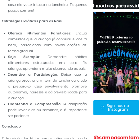
caso ele volte intacto na lancheira. Pequenos
passos sempre!
Estratégias Práticas para os Pais
Ofereça Alimentos Familiares
: Inclua
alimentos que a criança já conhece e aceita
bem, intercalando com novas opções de
forma gradual.
Seja Exemplo
: Demonstre hábitos
alimentares estruturados em casa. As
crianças aprendem muito observando os pais.
Incentive a Participação
: Deixe que a
criança escolha um item do lanche ou ajude
a prepará-lo. Esse envolvimento promove
autonomia, interesse e dá previsibilidade para
a criança.
Mantenha a Compreensão
: A adaptação
Siga-nos no
Instagram
pode levar dias ou semanas, e é importante
ser paciente.
Conclusão
@sampacomfam
A transição das férias para a rotina escolar pode