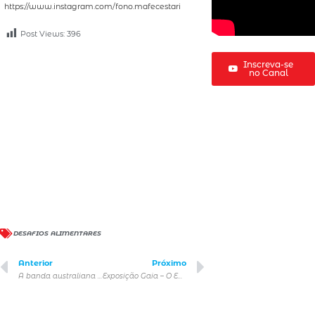
https://www.instagram.com/fono.mafecestari
Post Views:
396
Inscreva-se
no Canal
DESAFIOS ALIMENTARES
Anterior
Próximo
A banda australiana Hindley Street Country Club vem ao Brasil para única apresentação
Exposição Gaia – O Enigma Humano, está em cartaz no Centro Cultural Olido