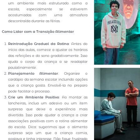
um ambiente mais estruturado como a
escola, especialmente se estiverem
acostumadas com uma atmosfera
descontraída durante as férias.
Como Lidar com a Transição Alimentar
Reintrodução Gradual da Rotina
: Antes do
início das aulas, comece a ajustar os horários
das refeições e do sono gradativamente. Isso
ajuda o corpo da criança a se readaptar
paulatinamente.
Planejamento Alimentar
: Organize o
cardápio da semana escolar incluindo opções
que a criança gosta. Envolvê-la no preparo
pode facilitar o processo.
Crie um Ambiente Positivo
: Ao montar as
lancheiras, inclua um adesivo ou um item
surpresa que deixe a experiência mais
divertida. Isso pode ajudar a criança a criar
associações positivas com a rotina alimentar
da escola. Dica: sugerimos que o alimento
surpresa seja um que a criança comia,
gostava e tinha interesse. Não fique frustrado