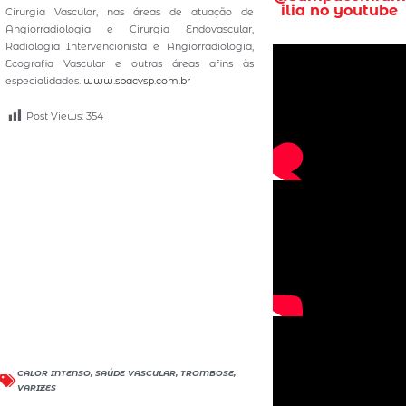
ilia no youtube
Cirurgia Vascular, nas áreas de atuação de
Angiorradiologia e Cirurgia Endovascular,
Radiologia Intervencionista e Angiorradiologia,
Ecografia Vascular e outras áreas afins às
especialidades.
www.sbacvsp.com.br
Post Views:
354
CALOR INTENSO
,
SAÚDE VASCULAR
,
TROMBOSE
,
VARIZES