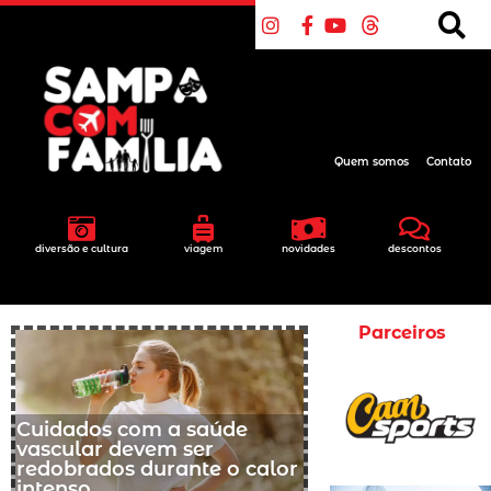
Quem somos
Contato
diversão e cultura
viagem
novidades
descontos
Parceiros
Cuidados com a saúde
vascular devem ser
redobrados durante o calor
intenso