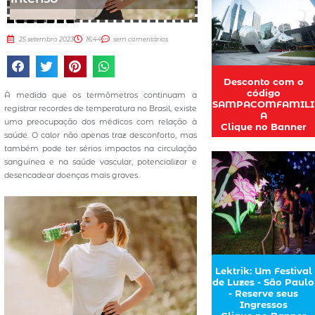
25 setembro 2023
16:44
sem comentários
Desconto com o
código
À medida que os termômetros continuam a
SAMPACOMFAMILI
registrar recordes de temperatura no Brasil, existe
A
uma preocupação dos médicos com relação à
Clique no Banner
saúde. O calor não apenas traz desconforto, mas
também pode ter sérios impactos na circulação
sanguínea e na saúde vascular, potencializar e
desencadear doenças mais graves.
Lektrik: Um Festival
de Luzes - São Paulo
- Reserve seus
Ingressos