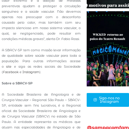
calor extremo e a adoção de medidas
preventivas ajudam a proteger a circulação
sanguínea e a saúde vascular. Não devemos
apenas nos preocupar com o desconforto
causado pelo calor, mas também com seu
impacto silencioso em nosso sistema vascular, o
qual, se negligenciado, pode resultar em
condições médicas graves”, alerta Dr. Fabio Rossi.
A SBACV-SP tem como missão levar informação
de qualidade sobre saúde vascular para toda a
população. Para outras informações acesse
o
site
e siga as redes sociais da Sociedade
(
Facebook
e
Instagram
).
Sobre a SBACV-SP
A Sociedade Brasileira de Angiologia e de
Siga-nos no
Cirurgia Vascular – Regional São Paulo – SBACV-
Instagram
SP, entidade sem fins lucrativos, é a Regional
oficial da Sociedade Brasileira de Angiologia e
de Cirurgia Vascular (SBACV) no estado de São
Paulo. A entidade representa os médicos que
@sampacomfam
atuam nas especialidades de Angiologia e de