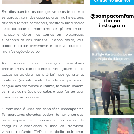
Clique no Banner
Em dias quentes, as doenças venosas tendem a
@sampacomfam
se agravar, com destaque para as mulheres, que,
ilia no
devido a fatores hormonais, mostram uma maior
instagram
suscetibilidade e, normalmente, já enfrentam
inchaço e dores nas pernas em proporções
superiores às dos homens. Sendo assim, vale
adotar medidas preventivas e observar qualquer
manifestação do corpo.
As pessoas com doenças vasculares
preexistentes, como aterosclerose (acúmulo de
placas de gordura nas artérias), doença arterial
periférica (estreitamento das artérias que levam
sangue aos membros) e varizes, também podem
ser mais vulneráveis ao calor, o que faz agravar
possíveis complicações.
A trombose é uma das condições preocupantes.
Temperaturas elevadas podem tornar o sangue
mais espesso e propenso à formação de
coágulos, aumentando o risco de trombose
venosa profunda (TVP) e embolia pulmonar.