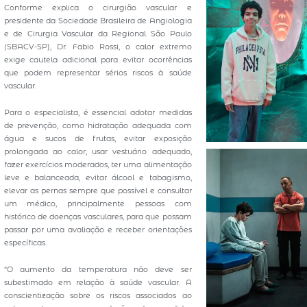
Conforme explica o cirurgião vascular e
presidente da Sociedade Brasileira de Angiologia
e de Cirurgia Vascular da Regional São Paulo
(SBACV-SP), Dr. Fabio Rossi, o calor extremo
exige cautela adicional para evitar ocorrências
que podem representar sérios riscos à saúde
vascular.
Para o especialista, é essencial adotar medidas
de prevenção, como hidratação adequada com
água e sucos de frutas, evitar exposição
prolongada ao calor, usar vestuário adequado,
fazer exercícios moderados, ter uma alimentação
leve e balanceada, evitar álcool e tabagismo,
elevar as pernas sempre que possível e consultar
um médico, principalmente pessoas com
histórico de doenças vasculares, para que possam
passar por uma avaliação e receber orientações
específicas.
“O aumento da temperatura não deve ser
subestimado em relação à saúde vascular. A
conscientização sobre os riscos associados ao