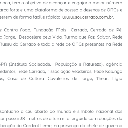
Triaca, tem o objetivo de alcançar e engajar o maior número
rca forte e uma plataforma de acesso a dezenas de ONGs e
iserem de forma fácil e rápida:
www.soucerrado.com.br
.
de Contra Fogo, Fundação Mais Cerrado, Cerrado de Pé,
 Jorge, Desacelere pela Vida, Turma que Faz, Salvar, Rede
, Museu do Cerrado e toda a rede de ONGs presentes na Rede
ISPN (Instituto Sociedade, População e Natureza), agência
Redentor, Rede Cerrado, Associação Veadeiros, Rede Kalunga
 Casa de Cultura Cavaleiros de Jorge, Thear, Lígia
 santuário a céu aberto do mundo e símbolo nacional dos
or possui 38 metros de altura e foi erguido com doações do
a benção do Cardeal Leme, na presença do chefe de governo