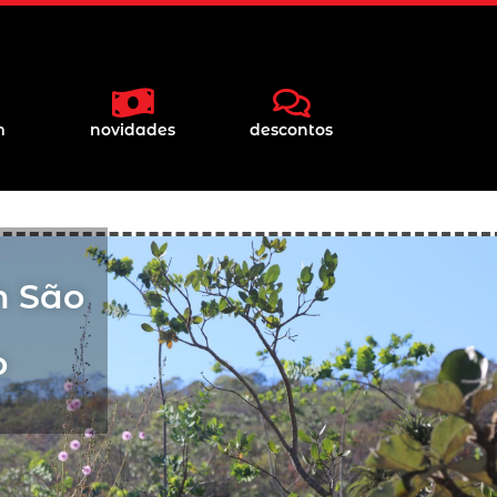
m
novidades
descontos
m São
o