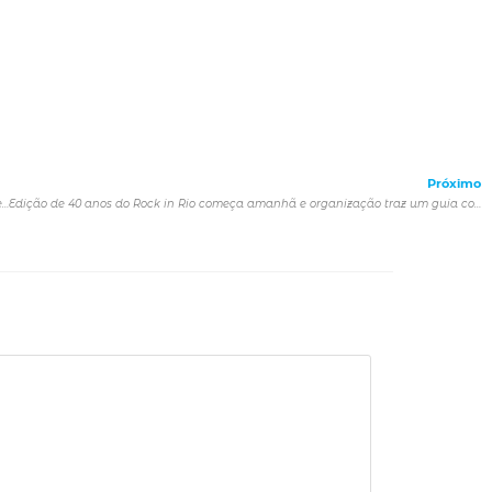
Próximo
Sesc realiza campanha de arrecadação de alimentos não perecíveis nas unidades do Sesc São Paulo em todo o estado
Edição de 40 anos do Rock in Rio começa amanhã e organização traz um guia completo para os fãs aproveitarem ao máximo as 500 horas de experiências