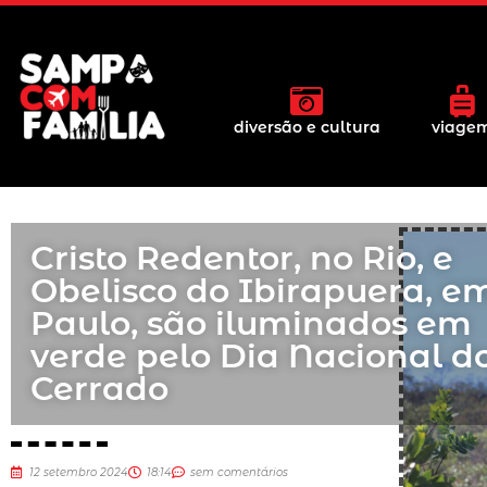
diversão e cultura
viage
Cristo Redentor, no Rio, e
Obelisco do Ibirapuera, e
Paulo, são iluminados em
verde pelo Dia Nacional d
Cerrado
12 setembro 2024
18:14
sem comentários