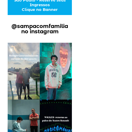
Ingressos
Clique no Banner
@sampacomfamilia
no instagram