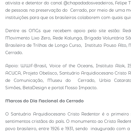
ativista e detentor do canal @chapadadosveadeiros, Felipe 
de pessoas na preservação do Cerrado, por meio de uma ma
instituições para que os brasileiros colaborem com quais qu
Dentre as ONGs que recebem apoio pelo site estão: Re
Movimento Lixo Zero, Rede Kalunga, Brigada Voluntária São
Brasileira de Trilhas de Longo Curso, Instituto Pouso Alto
Cerrado.
Apoio: WWF-Brasil, Voice of the Oceans, Instituto Alok, 
ACUCA, Projeto Obelisco, Santuário Arquidiocesano Cristo 
de Comunicação, Museu do Cerrado, Urbia Cataratas,
Simões, BetaDesign e portal Nosso Impacto.
Marcos do Dia Nacional do Cerrado
O Santuário Arquidiocesano Cristo Redentor é o primeiro
sentimentos cristãos do país. O monumento ao Cristo Redent
povo brasileiro, entre 1926 e 1931, sendo inaugurado com 