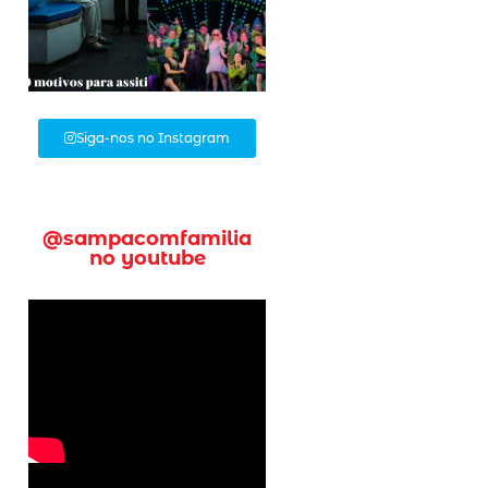
Siga-nos no Instagram
@sampacomfamilia
no youtube