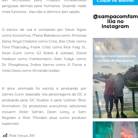
são recrutados para missões consideradas
Clique no Banner
perigosas demais para humanos. Quando nada
mais funciona… eles são a última e pior opção.
@sampacomfam
ilia no
instagram
O elenco de voz é composto por Steve Agee
como Economos, Maria Bakalova como Princesa
Ilana, Anya Chalotra como Circe, Zoe Chao como
Nina Mazursky, Frank Grillo como Rick Flag Sr.,
Sean Gunn como GI Robot & Weasel, David
Harbour como Frankenstein, Alan Tudyk como
Dr. Phosphorus, Indira Varma como A Noiva e
Viola Davis como Amanda Waller.
A série animada foi escrita e produzida por
James Gunn, baseada nos personagens da DC e
produzida pela DC Studios e pela Warner Bros.
Animation. Os produtores executivos adicionais
incluem Peter Safran, Dean Lorey e Sam
Register e Rick Morales atua como produtor
supervisor.
Post Views:
341