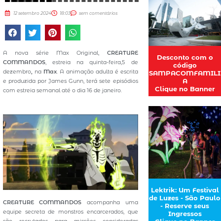
12 setembro 2024
18:03
sem comentários
A nova série Max Original,
CREATURE
Desconto com o
COMMANDOS
, estreia na quinta-feira,5 de
código
dezembro
,
na
Max
. A animação adulta é escrita
SAMPACOMFAMILI
A
e produzida por James Gunn, terá sete episódios
Clique no Banner
com estreia semanal até o dia 16 de janeiro.
Lektrik: Um Festival
de Luzes - São Paulo
CREATURE COMMANDOS
acompanha uma
- Reserve seus
equipe secreta de monstros encarcerados, que
Ingressos