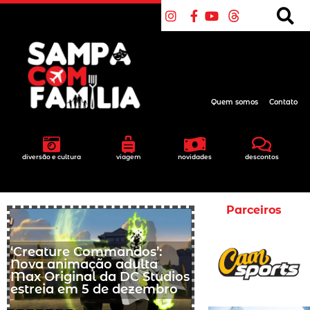
Quem somos
Contato
diversão e cultura
viagem
novidades
descontos
Parceiros
‘Creature Commandos’:
Nova animação adulta
Max Original da DC Studios
estreia em 5 de dezembro