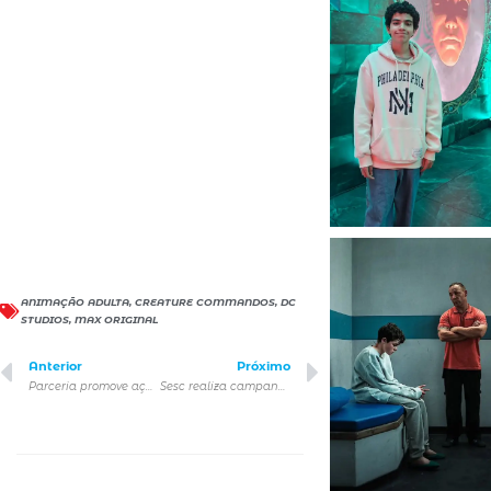
ANIMAÇÃO ADULTA
,
CREATURE COMMANDOS
,
DC
STUDIOS
,
MAX ORIGINAL
Anterior
Próximo
Parceria promove ação de coleta de copos plásticos em corridas de rua
Sesc realiza campanha de arrecadação de alimentos não perecíveis nas unidades do Sesc São Paulo em todo o estado