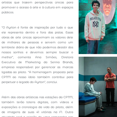
artistas que trazem perspectivas únicas para
promover o acesso à arte e à cultura em espaços
públicos.
“O Ayrton é fonte de inspiração por tudo o que
ele representa dentro e fora das pistas. Essas
obras de arte únicas aproximam os valores dele
de milhares de pessoas e servem como um
lembrete diário de que não podemos desistir dos
nossos sonhos e devemos sempre buscar o
melhor”, comenta Ana Simões, Diretora
Executiva de Marketing da Senna Brands,
empresa responsável por gerenciar as marcas
ligadas ao piloto. “A homenagem proposta pela
CPTM ao nosso ídolo também contribui para
perpetuar o legado do Ayrton”, conclui.
Além das obras artísticas nas estações da CPTM,
também terão totens digitais, com vídeos e
exposições a cronologia da vida do piloto, além
de imagens de suas 41 vitórias na F1. Outra