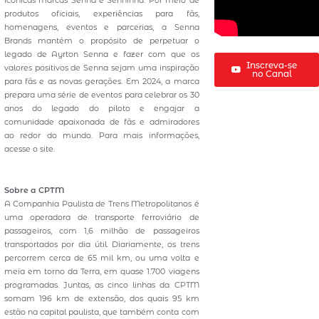
icônicas marcas Senna e Senninha. Por meio de
produtos oficiais, experiências para fãs,
homenagens, eventos e parcerias, a Senna
Brands mantém o propósito de perpetuar o
legado de Ayrton Senna e fazer com que os
Inscreva-se
valores positivos de Senna sejam uma inspiração
no Canal
para fãs e as novas gerações. Em 2024, a marca
prepara uma série de eventos para celebrar os 30
anos do legado do piloto e engajar a
comunidade apaixonada de fãs e admiradores
ao redor do mundo. Para mais informações,
acesse o site.
Sobre a CPTM
A Companhia Paulista de Trens Metropolitanos é
uma operadora de transporte ferroviário de
passageiros, com 1,6 milhão de passageiros
transportados por dia útil. Diariamente, os trens
percorrem cerca de 65 mil km, ou uma volta e
meia em torno da Terra, em quase 1.700 viagens
programadas. Juntas, as cinco linhas da CPTM
somam 196 km de extensão, dos quais 95 km
estão na capital paulista, que também conta com