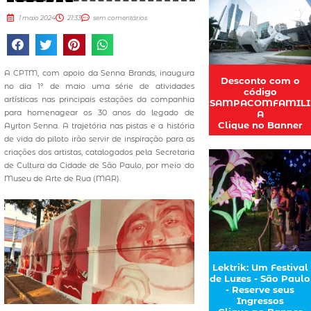
1 maio 2024
21:33
sem comentários
A CPTM, com apoio da Senna Brands, inaugura
Desconto com o
no dia 1º de maio uma série de atividades
código
artísticas nas principais estações da companhia
SAMPACOMFAMILI
para homenagear os 30 anos do legado de
A
Clique no Banner
Ayrton Senna. A trajetória nas pistas e a história
de vida do piloto irão servir de inspiração para as
criações dos artistas, catalogados pela Secretaria
de Cultura da Cidade de São Paulo, por meio do
Museu de Arte de Rua (MAR).
Lektrik: Um Festival
de Luzes - São Paulo
- Reserve seus
Ingressos