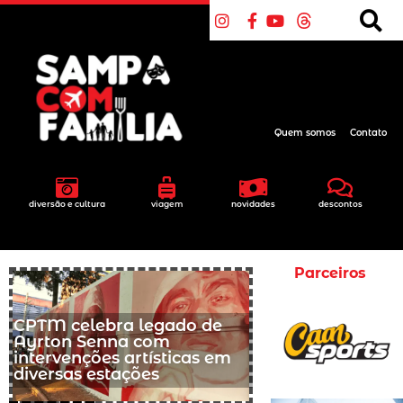
Quem somos
Contato
diversão e cultura
viagem
novidades
descontos
Parceiros
CPTM celebra legado de
Ayrton Senna com
intervenções artísticas em
diversas estações