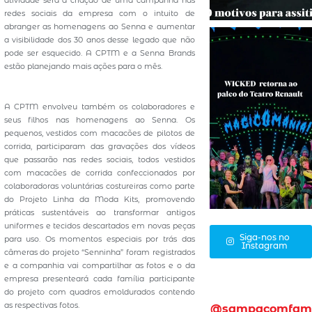
atividade será a criação de uma campanha nas
redes sociais da empresa com o intuito de
abranger as homenagens ao Senna e aumentar
a visibilidade dos 30 anos desse legado que não
pode ser esquecido. A CPTM e a Senna Brands
estão planejando mais ações para o mês.
A CPTM envolveu também os colaboradores e
seus filhos nas homenagens ao Senna. Os
pequenos, vestidos com macacões de pilotos de
corrida, participaram das gravações dos vídeos
que passarão nas redes sociais, todos vestidos
com macacões de corrida confeccionados por
colaboradoras voluntárias costureiras como parte
do Projeto Linha da Moda Kits, promovendo
práticas sustentáveis ao transformar antigos
uniformes e tecidos descartados em novas peças
Siga-nos no
para uso. Os momentos especiais por trás das
Instagram
câmeras do projeto “Senninha” foram registrados
e a companhia vai compartilhar as fotos e o da
empresa presenteará cada família participante
do projeto com quadros emoldurados contendo
as respectivas fotos.
@sampacomfam