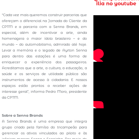
ilia no youtube
“Cada vez mais queremos construir parcerias que
ofereçam o diferencial na Jornada do Cliente da
CPTM e a parceria com a Senna Brands, em
especial, além de incentivar a arte, ainda
homenageia o maior ídolo brasileiro – e do
mundo – do automobilismo, admirado até hoje.
Levar a memória e o legado de Ayrton Senna
para dentro das estações é uma forma de
enriquecer a experiência dos passageiros.
Acreditamos que a arte, a cultura, a educação, a
saúde e os serviços de utilidade pública são
instrumentos de acesso à cidadania. E nossos
espaços estão prontos a receber ações de
interesse geral”, informa Pedro Moro, presidente
da CPTM.
Sobre a Senna Brands
A Senna Brands é uma empresa que integra
grupo criado pela família do tricampeão para
gerenciar os ativos vinculados ao piloto e às