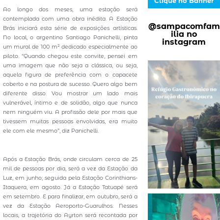
Clique no Banner
Ao longo dos meses, uma estação será
contemplada com uma obra inédita. A Estação
@sampacomfam
Brás iniciará esta série de exposições artísticas.
ilia no
No local, o argentino Santiago Panichelli, pinta
instagram
um mural de 100 m² dedicado especialmente ao
piloto. “Quando chegou este convite, pensei em
uma imagem que não seja a clássica, ou seja,
aquela figura de preferência com o capacete
coberto e na postura de sucesso. Quero algo bem
diferente disso. Vou mostrar um lado mais
vulnerável, íntimo e de solidão, algo que nunca
nem ninguém viu. A profissão dele por mais que
tivessem muitas pessoas envolvidas, era muito
ele com ele mesmo”, diz Panichelli.
Após a Estação Brás, onde circulam cerca de 25
mil de pessoas por dia, será a vez da Estação da
Luz, em junho; seguida pela Estação Corinthians-
Itaquera, em agosto. Já a Estação Tatuapé será
em setembro. E para finalizar, em outubro, será a
vez da Estação Aeroporto-Guarulhos. Nesses
locais, a trajetória do Ayrton será recontada por