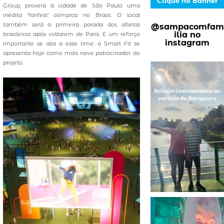
Clique no Banner
Group, proverá à cidade de São Paulo uma
inédita ‘fanfest’ olímpica no Brasil. O local
também será a primeira parada dos atletas
@sampacomfam
ilia no
brasileiros após voltarem de Paris. E um reforço
instagram
importante se alia a esse time: a Smart Fit se
apresenta hoje como mais novo patrocinador do
projeto.