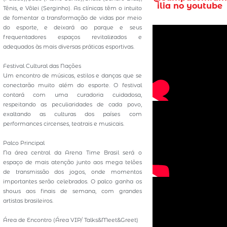
ilia no youtube
Tênis, e Vôlei (Serginho). As clínicas têm o intuito
de fomentar a transformação de vidas por meio
do esporte, e deixará ao parque e seus
frequentadores espaços revitalizados e
adequados às mais diversas práticas esportivas.
Festival Cultural das Nações
Um encontro de músicas, estilos e danças que se
conectarão muito além do esporte. O festival
contará com uma curadoria cuidadosa,
respeitando as peculiaridades de cada povo,
exaltando as culturas dos países com
performances circenses, teatrais e musicais.
Palco Principal
Na área central da Arena Time Brasil será o
espaço de mais atenção junto aos mega telões
de transmissão dos jogos, onde momentos
importantes serão celebrados. O palco ganha os
shows aos finais de semana, com grandes
artistas brasileiros.
Área de Encontro (Área VIP/ Talks&Meet&Greet)