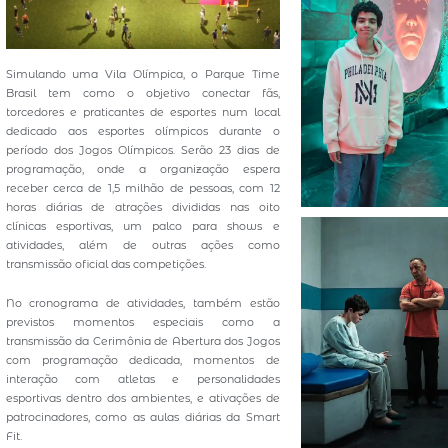
Simulando uma Vila Olímpica, o Parque Time
Brasil tem como o objetivo conectar fãs,
torcedores e praticantes de esportes num local
dedicado aos esportes olímpicos durante o
período dos Jogos Olímpicos. Serão 23 dias de
programação, onde a organização espera
receber cerca de 1,5 milhão de pessoas, com 12
horas diárias de atrações divididas nas oito
clínicas esportivas, um palco para shows e
atividades, além de outras ações como
transmissão oficial das competições.
No cronograma de atividades, também estão
previstos momentos especiais como a
transmissão da Cerimônia de Abertura dos Jogos
com programação dedicada, momentos de
interação com atletas e personalidades
esportivas dentro dos ambientes, e ativações de
patrocinadores, como as aulas diárias da Smart
Fit.