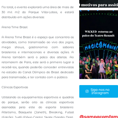
No total, o evento explorará uma área de mais de
30 mil m2 do Parque Villa-Lobos, e estará
distribuído em ações diversas:
Arena Time Brasil
A Arena Time Brasil é o espaço que concentra as
atividades, como transmissão ao vivo dos jogos,
mega shows, gastronomia com sabores
brasileiros e internacionais e diversas ações. A
Arena também será o palco dos atletas. Ao
retornarem de Paris, este será o primeiro lugar a
recebê-los, quando poderão conceder entrevistas
no estúdio do Canal Olímpico do Brasil dedicado
para transmissão, e ter contato com o público.
Clínicas Esportivas
Siga-nos no
Instagram
Utilizando os equipamentos esportivos e quadras
do parque, serão oito as clínicas esportivas
assinadas pela elite do esporte brasileiro:
Atletismo, Basquete (Janeth), Breaking, Futsal
@sampacomfam
(Falcão), Judô (Flávio Canto), Skate (Sandro Dias),