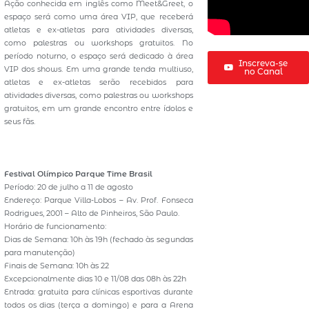
Ação conhecida em inglês como Meet&Greet, o
espaço será como uma área VIP, que receberá
atletas e ex-atletas para atividades diversas,
como palestras ou workshops gratuitos. No
período noturno, o espaço será dedicado à área
Inscreva-se
VIP dos shows. Em uma grande tenda multiuso,
no Canal
atletas e ex-atletas serão recebidos para
atividades diversas, como palestras ou workshops
gratuitos, em um grande encontro entre ídolos e
seus fãs.
Festival Olímpico Parque Time Brasil
Período: 20 de julho a 11 de agosto
Endereço: Parque Villa-Lobos – Av. Prof. Fonseca
Rodrigues, 2001 – Alto de Pinheiros, São Paulo.
Horário de funcionamento:
Dias de Semana: 10h às 19h (fechado às segundas
para manutenção)
Finais de Semana: 10h às 22
Excepcionalmente dias 10 e 11/08 das 08h às 22h
Entrada: gratuita para clínicas esportivas durante
todos os dias (terça a domingo) e para a Arena