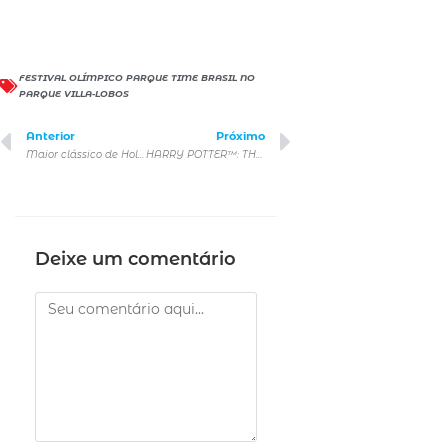
FESTIVAL OLÍMPICO PARQUE TIME BRASIL NO
PARQUE VILLA-LOBOS
Anterior
Próximo
Maior clássico de Hollywood, “Cantando na Chuva”, ganha nova produção no teatro
HARRY POTTER™: THE EXHIBITION inicia venda de ingressos
Deixe um comentário