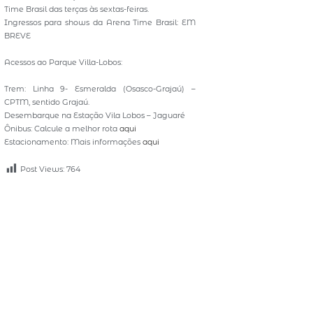
Time Brasil das terças às sextas-feiras.
Ingressos para shows da Arena Time Brasil: EM
BREVE
Acessos ao Parque Villa-Lobos:
Trem: Linha 9- Esmeralda (Osasco-Grajaú) –
CPTM, sentido Grajaú.
Desembarque na Estação Vila Lobos – Jaguaré
Ônibus: Calcule a melhor rota
aqui
Estacionamento: Mais informações
aqui
Post Views:
764