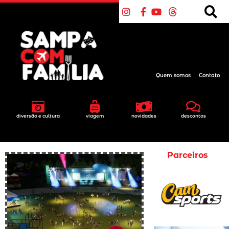
Quem somos
Contato
diversão e cultura
viagem
novidades
descontos
Parceiros