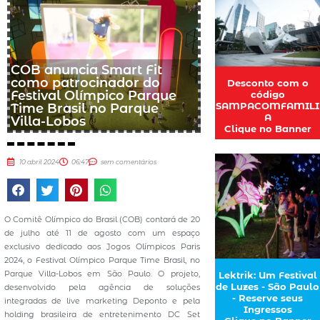
COB anuncia Smart Fit
como patrocinador do
Desconto com o
Festival Olímpico Parque
código
SAMPACOMFAMILI
Time Brasil no Parque
A
Villa-Lobos
Clique no Banner
10 abril 2024
06:47
sem comentários
O Comitê Olímpico do Brasil (COB) contará de 20
de julho até 11 de agosto com um espaço
exclusivo dedicado aos Jogos Olímpicos Paris
2024, o Festival Olímpico Parque Time Brasil, no
Parque Villa-Lobos em São Paulo. O projeto,
Lektrik: Um Festival
de Luzes - São Paulo
desenvolvido pela agência de soluções
- Reserve seus
integradas de live marketing Deponto e pela
Ingressos
holding brasileira de entretenimento DC Set