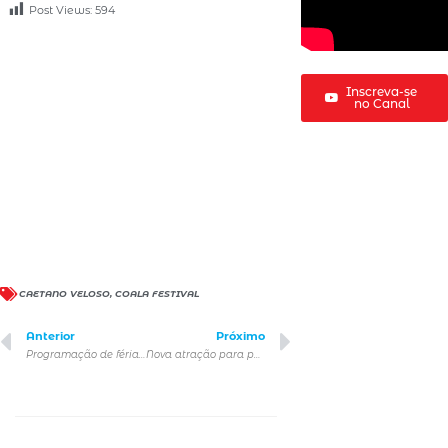
Post Views:
594
Inscreva-se
no Canal
CAETANO VELOSO
,
COALA FESTIVAL
Anterior
Próximo
Programação de férias em São Paulo
Nova atração para passeio em SP no Arcade Haus