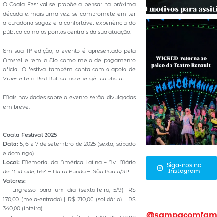
O Coala Festival se propõe a pensar na próxima
década e, mais uma vez, se compromete em ter
a curadoria sagaz e a confortável experiência do
público como os pontos centrais da sua atuação.
Em sua 11ª edição, o evento é apresentado pela
Amstel e tem a Elo como meio de pagamento
oficial. O festival também conta com o apoio de
Vibes e tem Red Bull como energético oficial.
Mais novidades sobre o evento serão divulgadas
em breve.
Coala Festival 2025
Data:
5, 6 e 7 de setembro de 2025 (sexta, sábado
e domingo)
Local:
Memorial da América Latina – Av. Mário
Siga-nos no
Instagram
de Andrade, 664 – Barra Funda – São Paulo/SP
Valores:
– Ingresso para um dia (sexta-feira, 5/9): R$
170,00 (meia-entrada) | R$ 210,00 (solidário) | R$
340,00 (inteira)
@sampacomfam