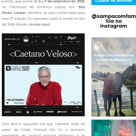
Clique no Banner
evento, que ocorre de
5
a
7 de setembro de 2025
,
no Memorial da América Latina, em
São
Paulo
.
Liniker
também já está confirmada para
@sampacomfam
esta 11ª edição. Os ingressos estão à venda no site
ilia no
da Total Acesso (
acesse aqui
).
instagram
Esta será a segunda vez que Caetano sobe ao
palco do Coala Festival. Ele foi o primeiro
medalhão da música popular brasileira a se