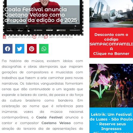
Coala Festival anuncia
Caetano Veloso como
atração da edição de 2025
Desconto com o
26 dezembro 2024
21:08
sem comentários
código
SAMPACOMFAMILI
A
Clique no Banner
Na história da música, existem ídolos com
discografias e obras atemporais que inspiram
gerações de compositores e musicistas com
trabalhos que fazem a arte caminhar para novas
narrativas. Os talentos vanguardistas fomentam
cenas que dão continuidade a um legado que
expande a beleza do canto, da poesia e da força
da cultura brasileira como bandeira. Em
celebração ao nome que é referência para
inúmeras vozes da música nacional
Lektrik: Um Festival
contemporânea, o
Coala Festival
anuncia o
de Luzes - São Paulo
cantor e compositor
Caetano Veloso
como
- Reserve seus
Ingressos
atração do terceiro dia de apresentações do