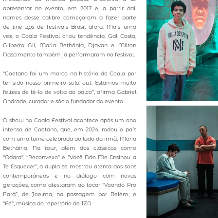
apresentar no evento, em 2017 e, a partir daí,
nomes desse calibre começaram a fazer parte
de
line-ups
de festivais Brasil afora. Mais uma
vez, o Coala Festival criou tendência. Gal Costa,
Gilberto Gil, Maria Bethânia, Djavan e Milton
Nascimento também já performaram no festival.
“Caetano foi um marco na história do Coala por
ter sido nosso primeiro
sold out
. Estamos muito
felizes de tê-lo de volta ao palco”, afirma Gabriel
Andrade, curador e sócio fundador do evento.
O show no Coala Festival acontece após um ano
intenso de Caetano, que, em 2024, rodou o país
com uma turnê celebrada ao lado da irmã, Maria
Bethânia. Na
tour
, além dos clássicos como
“Odara”, “Reconvexo” e “Você Não Me Ensinou a
Te Esquecer”, a dupla se mostrou atenta aos sons
contemporâneos e no diálogo com novas
gerações, como atestaram ao tocar “Voando Pro
Pará”, de Joelma, na passagem por Belém; e
“Fé”, música do repertório de IZA.