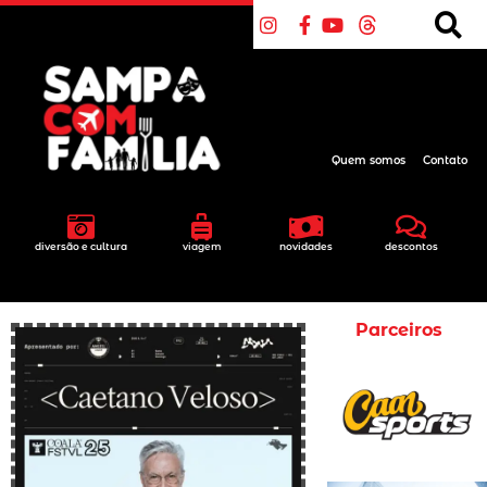
Quem somos
Contato
diversão e cultura
viagem
novidades
descontos
Parceiros