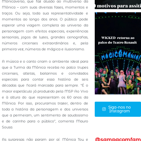
Mônicaverso, que faz alusão ao multiverso da
Mônica – com suas diversas fases, momentos e
traços. Ou seja, toda sua representatividade e
momentos ao longo dos anos. O público pode
esperar uma viagem completa ao universo da
personagem com efeitos especiais, experiências
sensoriais, jogos de luzes, grandes cenografias,
números circenses extraordinários e, pela
primeira vez, números de mágica e ilusionismo.
A música e o canto criam o ambiente ideal para
que a Turma da Mônica receba no palco trupes
circenses, atletas, bailarinos e convidados
especiais para contar essa história de seis
décadas que ficará marcada para sempre. “É o
maior espetáculo já produzido pela MSP Ao Vivo
e à altura do que representam os 60 anos da
Mônica. Por isso, procuramos trazer, dentro de
Siga-nos no
toda a história da personagem e dos universos
Instagram
que a permeiam, um sentimento de saudosismo
e de carinho para o público”, comenta Mauro
Sousa.
@sampacomfam
As surpresas não param por aí: Mônica Toy e