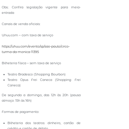
Obs.: Confira legislação vigente para meia-
entrada
Canais de venda oficiais:
Uhuu.com – com taxa de serviço
https://uhuu.com/evento/sp/sao-paulo/circo-
turma-da-monica-11395
Bilheteria física – sem taxa de serviço
Teatro Bradesco (Shopping Bourbon)
Teatro Opus Frei Caneca (Shopping Frei
Caneca)
De segunda a domingo, das 12h às 20h (pausa
almoço: 15h às 16h)
Formas de pagamento:
Bilheteria dos teatros: dinheiro, cartão de
crédito e cartão de débito