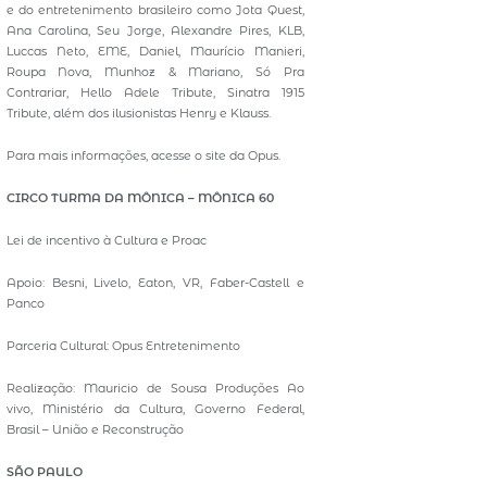
e do entretenimento brasileiro como Jota Quest,
Ana Carolina, Seu Jorge, Alexandre Pires, KLB,
Luccas Neto, EME, Daniel, Maurício Manieri,
Roupa Nova, Munhoz & Mariano, Só Pra
Contrariar, Hello Adele Tribute, Sinatra 1915
Tribute, além dos ilusionistas Henry e Klauss.
Para mais informações, acesse o site da Opus.
CIRCO TURMA DA MÔNICA – MÔNICA 60
Lei de incentivo à Cultura e Proac
Apoio: Besni, Livelo, Eaton, VR, Faber-Castell e
Panco
Parceria Cultural: Opus Entretenimento
Realização: Mauricio de Sousa Produções Ao
vivo, Ministério da Cultura, Governo Federal,
Brasil – União e Reconstrução
SÃO PAULO