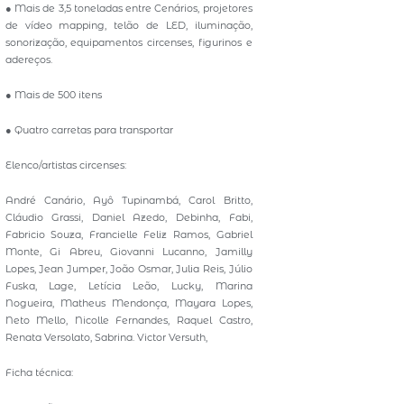
● Mais de 3,5 toneladas entre Cenários, projetores
de vídeo mapping, telão de LED, iluminação,
sonorização, equipamentos circenses, figurinos e
adereços.
● Mais de 500 itens
● Quatro carretas para transportar
Elenco/artistas circenses:
André Canário, Ayô Tupinambá, Carol Britto,
Cláudio Grassi, Daniel Azedo, Debinha, Fabi,
Fabricio Souza, Francielle Feliz Ramos, Gabriel
Monte, Gi Abreu, Giovanni Lucanno, Jamilly
Lopes, Jean Jumper, João Osmar, Julia Reis, Júlio
Fuska, Lage, Letícia Leão, Lucky, Marina
Nogueira, Matheus Mendonça, Mayara Lopes,
Neto Mello, Nicolle Fernandes, Raquel Castro,
Renata Versolato, Sabrina. Victor Versuth,
Ficha técnica: