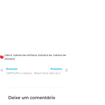
CIRCO TURMA DA MÔNICA
,
MÔNICA 60
,
TURMA DA
MÔNICA
Anterior
Próximo
GREMLINS e clássicos dos anos 80 e 90 estão disponíveis na HBO Max para toda a família
Bossa Nova volta ao Carnegie Hall (NY) com Seu Jorge, Carlinhos Brown e convidados
Deixe um comentário