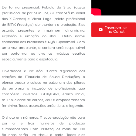
De forma presencial, Fabiola da Silva (atleta
profissional de patins in-line, 8X campeã mundial
dos X-Games) e Victor Lage (atleta profissional
de BMX Freestyle) abrilhantam a produção. Eles
Inscreva-se
estarão presentes e imprimem dinamismo,
no Canal
explosão e emoção ao show. Outro nome
conhecido dos brasileiros é Ayô Tupinambá. Com
uma voz arrepiante, a cantora será responsável
por performar ao vivo as músicas escritas
especialmente para o espetáculo.
Diversidade e inclusão: Marca registrada das
criações da Mauricio de Sousa Produções, o
elenco traduz e coloca no palco um dos pilares
da empresa, a inclusão de profissionais que
compõem universos LGBTQIAP+, étnico racial,
multiplicidade de corpos, PcD e empoderamento
feminino. Todas as sessões terão libras e legenda.
O show em números: A superprodução não para
por aí e traz números de produção
surpreendentes. Com certeza, os mais de 100
figurinos serão um show à parte. Todos eles