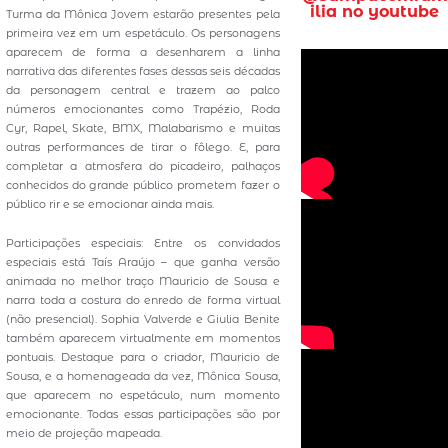
ilia no youtube
Turma da Mônica Jovem estarão presentes pela
primeira vez em um espetáculo. Os personagens
aparecem de forma a desenharem a linha
narrativa das diferentes fases dessas seis décadas
da personagem central e trazem ao palco
números emocionantes como Trapézio, Roda
Cyr, Rapel, Skate, BMX, Malabarismo e muitas
outras performances de tirar o fôlego. E, para
completar a atmosfera do picadeiro, palhaços
conhecidos do grande público prometem fazer o
público rir e se emocionar ainda mais.
Participações especiais: Entre os convidados
especiais está Taís Araújo – que ganha versão
animada no melhor traço Mauricio de Sousa e
narra toda a costura do enredo de forma virtual
(não presencial). Sophia Valverde e Giulia Benite
também aparecem virtualmente em momentos
pontuais. Destaque para o criador, Mauricio de
Sousa, e a homenageada da vez, Mônica Sousa,
que aparecem no espetáculo, num momento
emocionante. Todas essas participações são por
meio de projeção mapeada.