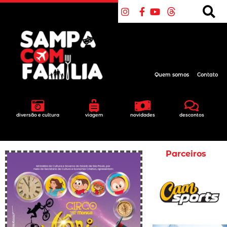
Quem somos
Contato
diversão e cultura
viagem
novidades
descontos
Parceiros