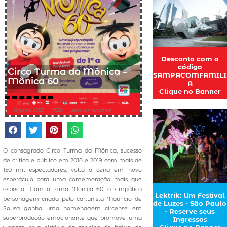
Desconto com o
código
Circo Turma da Mônica –
SAMPACOMFAMILI
Mônica 60
A
Clique no Banner
19 junho 2023
17:20
sem comentários
O consagrado Circo Turma da Mônica, sucesso
de crítica e público em 2018 e 2019 com mais de
150 mil espectadores, volta à cena em novo
espetáculo para uma comemoração mais que
especial. Com o tema Mônica 60, a simpática
Lektrik: Um Festival
personagem criada pelo cartunista Mauricio de
de Luzes - São Paulo
Sousa ganha uma homenagem circense em
- Reserve seus
superprodução emocionante que promove uma
Ingressos