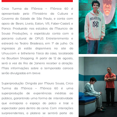
Circo Turma da Mônica – Mônica 60 é
apresentado pelo Ministério da Cultura e
Governo do Estado de São Paulo, e conta com
apoio de Besni, Livelo, Eaton, VR, Faber-Castell e
Panco. Produzido nos estúdios da Mauricio de
Sousa Produções, o espetáculo conta com a
parceria cultural de OPUS Entretenimento e
estreará no Teatro Bradesco, em 1º de julho. Os
ingressos já estão disponíveis no site da
Uhuu.com e bilheteria física da casa, localizada
no Bourbon Shopping. A partir de 12 de agosto,
será a vez do Rio de Janeiro receber a atração.
Mais informações sobre a temporada carioca
serão divulgadas em breve.
Superprodução: Dirigida por Mauro Sousa, Circo
Turma da Mônica – Mônica 60 é uma
superprodução de experiências inéditas ao
público, garantindo uma forma de interatividade
que extrapola o espaço do palco e traz o
espectador para dentro da cena. Com interações
surpreendentes, a plateia se sentirá parte do