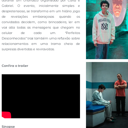
durante um churrasco organizado por Carla e
Gabriel. O evento, inicialmente simples e
despretensioso, se transforma em um hilário jogo
de revelações embaraçosas quando os
convidados decidem, como brincadeira, ler em
voz alta todas as mensagens que chegam no
celular de cada um.
“
Perfeitos
Desconhecidos
“
traz também uma reflexão sobre
relacionamentos em uma trama cheia de
surpresas divertidas e reviravoltas.
Confira o trailer
Sinopse