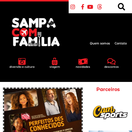
Quem somos
Contato
diversão e cultura
viagem
novidades
descontos
Parceiros