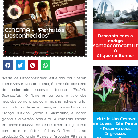
CINEMA – ‘Perfeitos
Desconhecidos’
Desconto com o
código
SAMPACOMFAMILI
A
26 dezembro 2024
19:09
sem comentários
Clique no Banner
“Perfeitos Desconhecidos”, estrelado por Sheron
Menezzes e Danton Mello, é a versão brasileira
do aclamado sucesso italiano ‘
Perfetti
Sconosciuti’
. O filme entrou para o livro dos
recordes como longa com mais remakes e já foi
adaptado por diversos países, entre eles Espanha,
França, México, Japão e Alemanha, e agora
Lektrik: Um Festival
ganha sua versão brasileira. A comédia estreia
de Luzes - São Paulo
em breve exclusivamente nos cinemas e já conta
- Reserve seus
com trailer e pôster inéditos. O filme é uma
Ingressos
produção Quitanda Filmes e Arpoador Filmes e