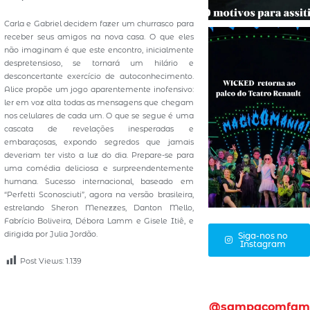
Carla e Gabriel decidem fazer um churrasco para
receber seus amigos na nova casa. O que eles
não imaginam é que este encontro, inicialmente
despretensioso, se tornará um hilário e
desconcertante exercício de autoconhecimento.
Alice propõe um jogo aparentemente inofensivo:
ler em voz alta todas as mensagens que chegam
nos celulares de cada um. O que se segue é uma
cascata de revelações inesperadas e
embaraçosas, expondo segredos que jamais
deveriam ter visto a luz do dia. Prepare-se para
uma comédia deliciosa e surpreendentemente
humana. Sucesso internacional, baseado em
“Perfetti Sconosciuti”, agora na versão brasileira,
estrelando Sheron Menezzes, Danton Mello,
Fabrício Boliveira, Débora Lamm e Gisele Itiê, e
dirigida por Julia Jordão.
Siga-nos no
Instagram
Post Views:
1.139
@sampacomfam