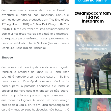
Clique no Banner
Em breve nos cinemas de todo o Brasil, a
@sampacomfam
aventura é dirigida por Jonathan Entwistle,
ilia no
conhecido por suas produções em
The End of the
instagram
F***ing World (2017)
e
I Am Not Okay with This
(2020)
. O filme vai trazer muitos ensinamentos ao
pupilo Li nas artes marciais e ajudá-lo a encontrar
a resposta para enfrentar seus problemas na
união no estilo de luta de Sr. Han (Jackie Chan) e
Daniel LaRusso (Ralph Macchio).
Sinopse
Em Karate Kid: Lendas, depois de uma tragédia
familiar, o prodígio do kung fu Li Fong (Ben
Wang) é forçado a sair de sua casa em Beijing
para morar em Nova York com sua mãe. Li sofre
para superar o passado enquanto ele tenta se
encaixar na nova escola e, apesar de não querer
lutar, os problemas parecem que o encontram
em todos os lugares. Quando um novo amigo
precisa de ajuda, Li entra em uma competição de
caratê – mas só suas habilidades não bastam. O