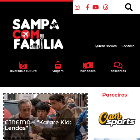
Quem somos
Contato
diversão e cultura
viagem
novidades
descontos
Parceiros
CINEMA – “Karate Kid:
Lendas”