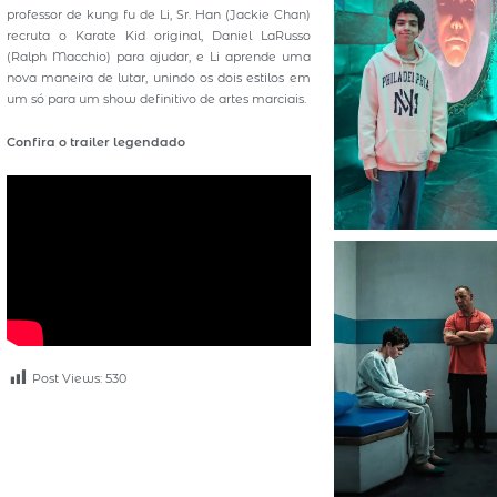
professor de kung fu de Li, Sr. Han (Jackie Chan)
recruta o Karate Kid original, Daniel LaRusso
(Ralph Macchio) para ajudar, e Li aprende uma
nova maneira de lutar, unindo os dois estilos em
um só para um show definitivo de artes marciais.
Confira o trailer legendado
Post Views:
530