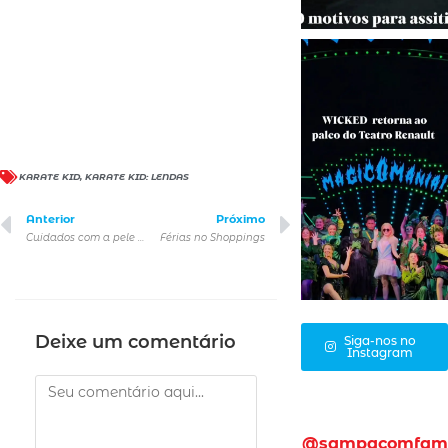
KARATE KID
,
KARATE KID: LENDAS
Anterior
Próximo
Cuidados com a pele no verão
Férias no Shoppings
Deixe um comentário
Siga-nos no
Instagram
@sampacomfam