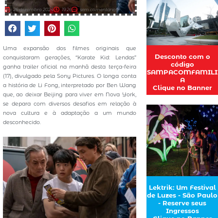
26 dezembro 2024
19:26
sem comentários
Uma expansão dos filmes originais que
Desconto com o
conquistaram gerações, “Karate Kid: Lendas”
código
ganha trailer oficial na manhã desta terça-feira
SAMPACOMFAMILI
(17), divulgado pela Sony Pictures. O longa conta
A
a história de Li Fong, interpretado por Ben Wang
Clique no Banner
que, ao deixar Beijing para viver em Nova York,
se depara com diversos desafios em relação à
nova cultura e à adaptação a um mundo
desconhecido.
Lektrik: Um Festival
de Luzes - São Paulo
- Reserve seus
Ingressos