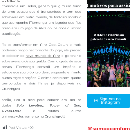
OVERLORD
Overlord é um isekai, gênero que gira em torno
de uma pessoa que é transportada e tem que
sobreviver em outro mundo, de fantasia sombria
que acompanha Momonga, um jogador que fica
preso em um jogo de RPG online após a última
atualização.
Ao se transformar em Ainz Ooal Gown, o mais
poderoso mago necromante do jogo, ele precisa
se adaptar ao
novo mundo de Ainz
e garantir a
sobrevivência de sua guilda. Com a ajuda de seus
servos, Momonga constrói um império e
estabelece sua própria ordem, enquanto enfrenta
outras raças e nações. O anime conta com quatro
temporadas e dois filmes já disponíveis na
Crunchyroll.
Siga-nos no
Então, fica a dica para colocar em dia os
Instagram
títulos
Solo Leveling, Tower of God,
OVERLORD
e muitos outros
animesexclusivamente na
Crunchyroll
.
Post Views:
409
@sampacomfam