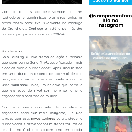
Clique no Banner
Com as artes sendo desenvolvidas por três
@sampacomfam
ilustradores e quadrinistas brasileiros, todas as
ilia no
obras fazem parte exclusivamente do catálogo
instagram
da Crunchyroll. Conheça a história por trás dos
animes que que são a cara da CCXP24:
Solo Leveling
Solo Leveling é uma trama de ação e fantasia
que acompanha Sung Jin-Woo, o “caçador mais
fraco de toda a humanidade”. Após uma missão
em uma dungeon (espécie de labirinto) de alto
risco, ele sobrevive miraculosamente e adquire
uma habilidade única, um sistema que permite
que ele suba de nível sozinho e se torne o
caçador mais poderoso do mundo.
Com a ameaça constante de monstros e
caçadores cada vez mais perigosos, Jin-Woo
precisa usar seus
novos poderes
para proteger a
humanidade e desvendar os mistérios por trás de
seu sistema. A obra conta com uma temporada,