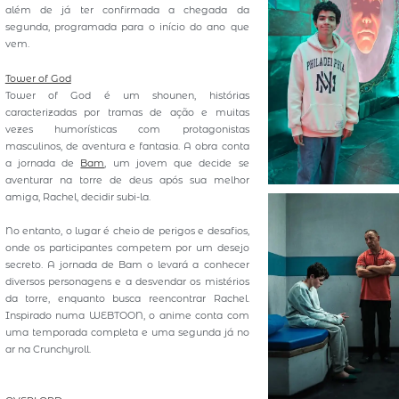
além de já ter confirmada a chegada da
segunda, programada para o início do ano que
vem.
Tower of God
Tower of God é um shounen, histórias
caracterizadas por tramas de ação e muitas
vezes humorísticas com protagonistas
masculinos, de aventura e fantasia. A obra conta
a jornada de
Bam
, um jovem que decide se
aventurar na torre de deus após sua melhor
amiga, Rachel, decidir subi-la.
No entanto, o lugar é cheio de perigos e desafios,
onde os participantes competem por um desejo
secreto. A jornada de Bam o levará a conhecer
diversos personagens e a desvendar os mistérios
da torre, enquanto busca reencontrar Rachel.
Inspirado numa WEBTOON, o anime conta com
uma temporada completa e uma segunda já no
ar na Crunchyroll.