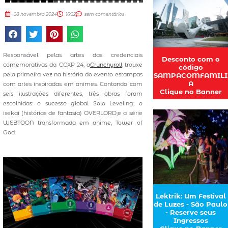
28 novembro 2024
16:22
sem comentários
Responsável pelas artes das credenciais
Desconto com o
comemorativas da CCXP 24, a
Crunchyroll
trouxe
código
pela primeira vez na história do evento estampas
SAMPACOMFAMILI
A
com artes inspiradas em animes. Contando com
Clique no Banner
seis ilustrações diferentes, três obras foram
escolhidas: o sucesso global Solo Leveling; o
isekai (histórias de fantasia) OVERLORD;e a série
WEBTOON transformada em anime, Tower of
God.
Lektrik: Um Festival
de Luzes - São Paulo
- Reserve seus
Ingressos