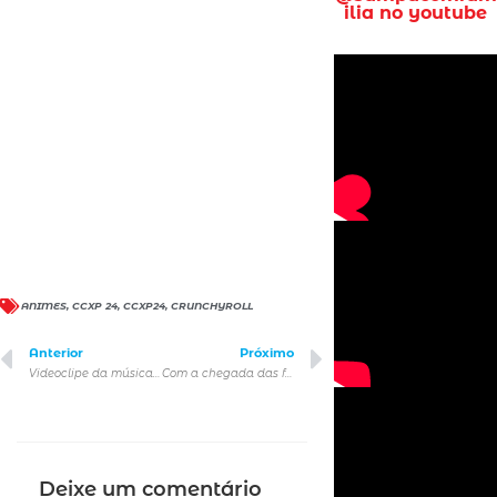
ilia no youtube
ANIMES
,
CCXP 24
,
CCXP24
,
CRUNCHYROLL
Anterior
Próximo
Videoclipe da música tema de Moana 2 – “Além” já está disponível
Com a chegada das férias, parquinhos são opção de lazer para crianças, mas pais precisam atentar a fatores de segurança
Deixe um comentário