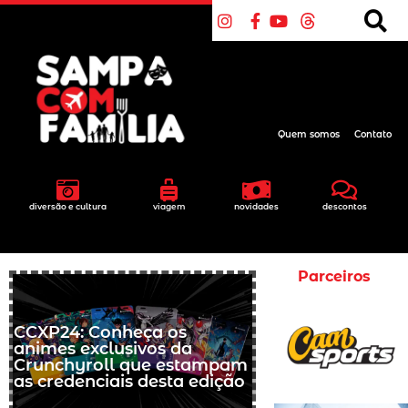
Quem somos
Contato
diversão e cultura
viagem
novidades
descontos
Parceiros
CCXP24: Conheça os
animes exclusivos da
Crunchyroll que estampam
as credenciais desta edição