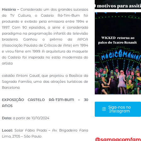
História –
Considerado um dos grandes sucessos
da TV Cultura, o Castelo Rá-Tim-Bum foi
produzido e exibido pela emissora entre 1994 e
1997. Com 90 episódios, a série é considerada
paradigma na programação infantil da televisão
brasileira. Ganhou o prêmio da APCA
(Associação Paulista de Críticos de Arte) em 1994
e virou filme em 1999. A arquitetura da maquete
do Castelo foi inspirada no estilo modernista do
artista
catalão Antoni Gaudí, que projetou a Basílica da
Sagrada Família, uma das atrações turísticas de
Barcelona.
EXPOSIÇÃO CASTELO RÁ-TIM-BUM – 30
ANOS
Siga-nos no
Instagram
Data:
a partir de 10/10/2024
Local:
Solar Fábio Prado – Av. Brigadeiro Faria
Lima, 2705 – São Paulo
@sampacomfam