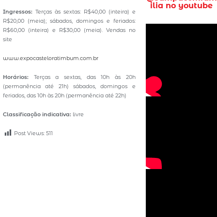
ilia no youtube
Ingressos:
Terças às sextas: R$40,00 (inteira) e
R$20,00 (meia); sábados, domingos e feriados:
R$60,00 (inteira) e R$30,00 (meia). Vendas no
site
www.expocasteloratimbum.com.br
Horários:
Terças a sextas, das 10h às 20h
(permanência até 21h) sábados, domingos e
feriados, das 10h às 20h (permanência até 22h)
Classificação indicativa:
livre
Post Views:
511