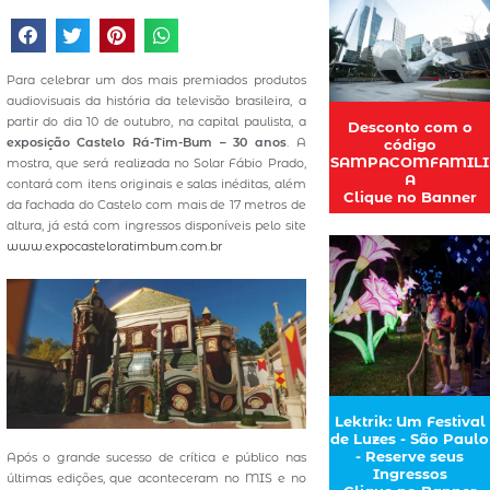
Para celebrar um dos mais premiados produtos
audiovisuais da história da televisão brasileira, a
partir do dia 10 de outubro, na capital paulista, a
Desconto com o
exposição Castelo Rá-Tim-Bum – 30 anos
. A
código
SAMPACOMFAMILI
mostra, que será realizada no Solar Fábio Prado,
A
contará com itens originais e salas inéditas, além
Clique no Banner
da fachada do Castelo com mais de 17 metros de
altura, já está com ingressos disponíveis pelo site
www.expocasteloratimbum.com.br
Lektrik: Um Festival
de Luzes - São Paulo
- Reserve seus
Após o grande sucesso de crítica e público nas
Ingressos
últimas edições, que aconteceram no MIS e no