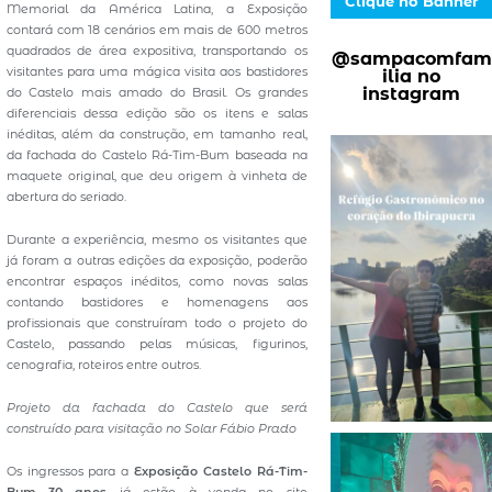
Clique no Banner
Memorial da América Latina, a Exposição
contará com 18 cenários em mais de 600 metros
quadrados de área expositiva, transportando os
@sampacomfam
visitantes para uma mágica visita aos bastidores
ilia no
instagram
do Castelo mais amado do Brasil. Os grandes
diferenciais dessa edição são os itens e salas
inéditas, além da construção, em tamanho real,
da fachada do Castelo Rá-Tim-Bum baseada na
maquete original, que deu origem à vinheta de
abertura do seriado.
Durante a experiência, mesmo os visitantes que
já foram a outras edições da exposição, poderão
encontrar espaços inéditos, como novas salas
contando bastidores e homenagens aos
profissionais que construíram todo o projeto do
Castelo, passando pelas músicas, figurinos,
cenografia, roteiros entre outros.
Projeto da fachada do Castelo que será
construído para visitação no Solar Fábio Prado
Os ingressos para a
Exposição Castelo Rá-Tim-
Bum 30 anos
já estão à venda no site