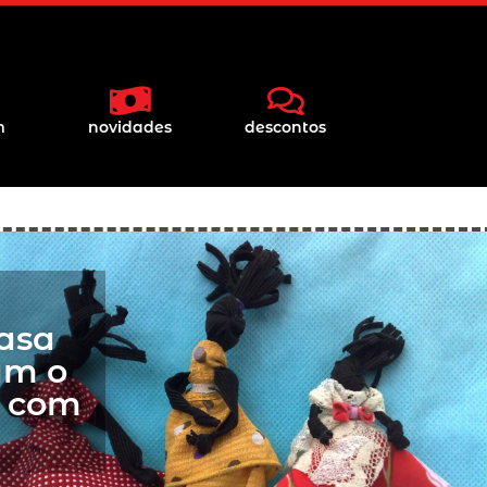
m
novidades
descontos
asa
am o
a com