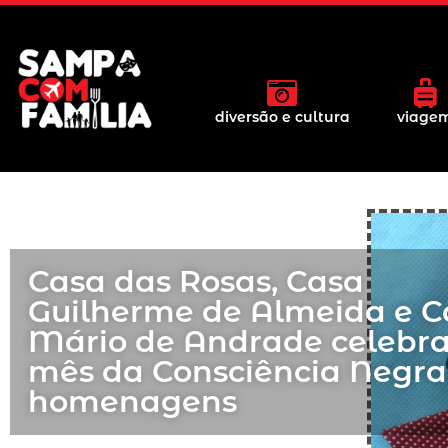
diversão e cultura
viage
Casa das Rosas, Casa
Guilherme de Almeida e C
Mário de Andrade celebr
mês da Consciência Negr
homenagens