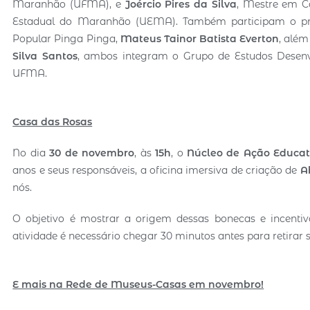
Maranhão (UFMA), e
Joércio Pires da Silva
, Mestre em Ca
Estadual do Maranhão (UEMA). Também participam o pro
Popular Pinga Pinga,
Mateus
Tainor Batista Everton
, além
Silva Santos
, ambos integram o Grupo de Estudos Dese
UFMA.
Casa das Rosas
No dia
30 de novembro
, às
15h
, o
Núcleo de Ação Educat
anos e seus responsáveis, a oficina imersiva de criação de
A
nós.
O objetivo é mostrar a origem dessas bonecas e incentivar
atividade é necessário chegar 30 minutos antes para retira
E mais na Rede de Museus-Casas em novembro!