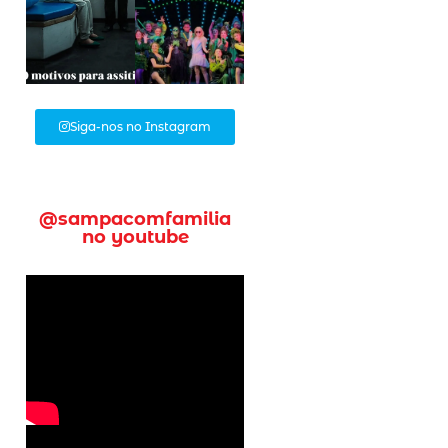
Siga-nos no Instagram
@sampacomfamilia
no youtube