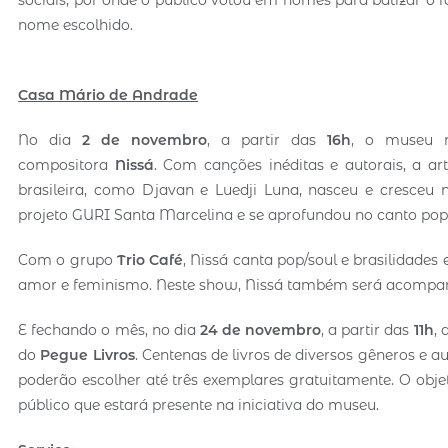
nome escolhido.
Casa Mário de Andrade
No dia
2 de novembro
, a partir das
16h
, o museu 
compositora
Nissá
. Com canções inéditas e autorais, a a
brasileira, como Djavan e Luedji Luna, nasceu e cresceu n
projeto GURI Santa Marcelina e se aprofundou no canto po
Com o grupo
Trio Café
, Nissá canta pop/soul e brasilidad
amor e feminismo. Neste show, Nissá também será acompanh
E fechando o mês, no dia
24 de novembro
, a partir das
11h
, 
do
Pegue Livros
. Centenas de livros de diversos gêneros e a
poderão escolher até três exemplares gratuitamente. O objetiv
público que estará presente na iniciativa do museu.