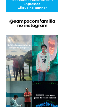
Ingressos
Clique no Banner
@sampacomfamilia
no instagram