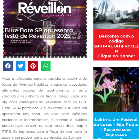
Blue Note SP apresenta
festa de Réveillon 2025
Desconto com o
código
SAMPACOMFAMILI
A
17 outubro 2024
12:41
sem comentários
Clique no Banner
Vista privilegiada para a tradicional queima de
fogos da Avenida Paulista, música de qualidade,
diferentes opções de gastronomia e uma
varanda a céu aberto de tirar o fôlego. Essas são
algumas vantagens do Réveillon 2025 no Blue
Note SP. A partir das 20h, a Banda Blue Note vai
apresentar um show ao vivo com clássicos
Lektrik: Um Festival
nacionais e internacionais, colocando o público
de Luzes - São Paulo
para dançar ao som de soul music, disco, pop e
- Reserve seus
MPB. Os ingressos para a festa de ano novo já
Ingressos
podem ser podem ser encontrados via Eventim.