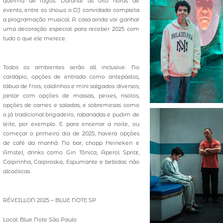
queima de fogos. Durante as oito horas de
evento, entre os shows o DJ convidado completa
a programação musical. A casa ainda vai ganhar
uma decoração especial para receber 2025 com
tudo o que ele merece.
Todos os ambientes serão all inclusive. No
cardápio, opções de entrada como antepastos,
tábua de frios, caldinhos e mini salgados diversos;
jantar com opções de massas, peixes, risotos,
opções de carnes e saladas; e sobremesas como
o já tradicional brigadeiro, rabanadas e pudim de
leite, por exemplo. E para encerrar a noite, ou
começar o primeiro dia de 2025, haverá opções
de café da manhã. No bar, chopp Heineken e
Amstel, drinks como Gin Tônica, Aperol Spritz,
Caipirinha, Caipiroska, Espumante e bebidas não
alcoólicas.
RÉVEILLON 2025 – BLUE NOTE SP
Local: Blue Note São Paulo