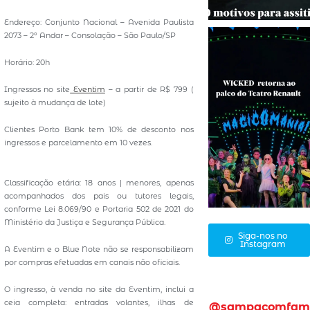
Endereço: Conjunto Nacional – Avenida Paulista
2073 – 2º Andar – Consolação – São Paulo/SP
Horário: 20h
Ingressos no site
Eventim
– a partir de R$ 799 (
sujeito à mudança de lote)
Clientes Porto Bank tem 10% de desconto nos
ingressos e parcelamento em 10 vezes.
Classificação etária: 18 anos | menores, apenas
acompanhados dos pais ou tutores legais,
conforme Lei 8.069/90 e Portaria 502 de 2021 do
Ministério da Justiça e Segurança Pública.
Siga-nos no
Instagram
A Eventim e o Blue Note não se responsabilizam
por compras efetuadas em canais não oficiais.
O ingresso, à venda no site da Eventim, inclui a
ceia completa: entradas volantes, ilhas de
@sampacomfam