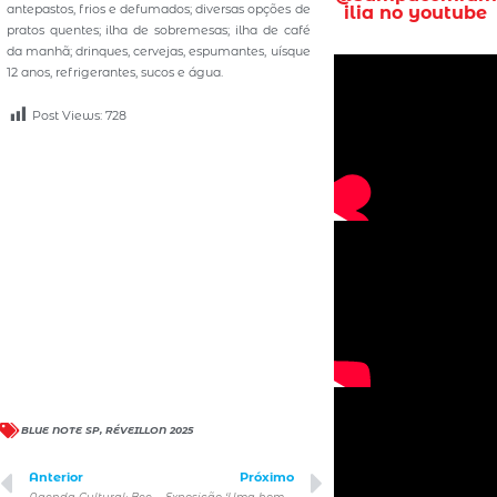
antepastos, frios e defumados; diversas opções de
ilia no youtube
pratos quentes; ilha de sobremesas; ilha de café
da manhã; drinques, cervejas, espumantes, uísque
12 anos, refrigerantes, sucos e água.
Post Views:
728
BLUE NOTE SP
,
RÉVEILLON 2025
Anterior
Próximo