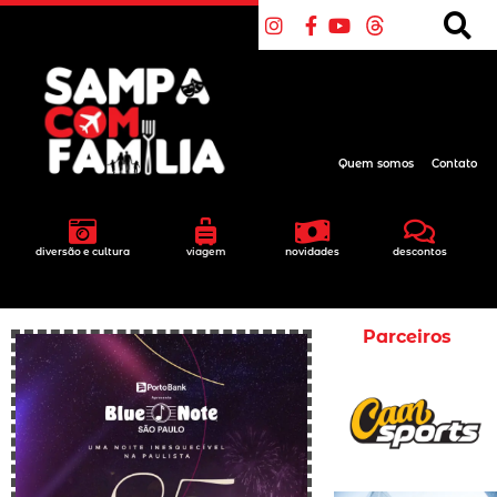
Quem somos
Contato
diversão e cultura
viagem
novidades
descontos
Parceiros