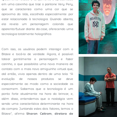
em uma caixinha que traz o pantone Very Pery,
que se caracteriza como uma cor que se
aproxima do lilás, escolhida especialmente por
estar relacionada à tecnologia. Quando aberta,
ela revela um personagem colorido que
aparenta flutuar diante da
case,
oferecendo uma
tecnologia totalmente holográfica.
Com isso, os usuários podem interagir com o
Bitzee e tocá-lo de verdade. Agora, é possível
tatear gentilmente o personagem e fazer
carinho, o que possibilita uma nova maneira de
contato com o mais novo amiguinho virtual que,
até então, vivia apenas dentro de uma tela. “A
evolução de nossos produtos se deve
especialmente ao modo como a sociedade os
consomem. Sabemos que a tecnologia é um
ponto forte atualmente na hora do brincar, e,
além disso, entendemos que a nostalgia vem
sendo uma característica determinante na hora
da compra. Juntando estes dois fatores, temos o
Bitzee”, afirma
Sharon Czitrom
,
diretora de