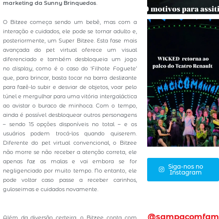
marketing da Sunny Brinquedos
.
O Bitzee começa sendo um bebê, mas com a
interação e cuidados, ele pode se tornar adulto e,
posteriormente, um Super Bitzee. Esta fase mais
avançada do pet virtual oferece um visual
diferenciado e também desbloqueia um jogo
no
display
, como é o caso do ‘Filhote Foguete’
que, para brincar, basta tocar na barra deslizante
para fazê-lo subir e desviar de objetos, voar pelo
túnel e mergulhar para uma vitória intergaláctica
ao avistar o buraco de minhoca. Com o tempo,
ainda é possível desbloquear outros personagens
– sendo 15 opções disponíveis no total – e os
usuários podem trocá-los quando quiserem.
Diferente do pet virtual convencional, o Bitzee
não morre se não receber a atenção correta, ele
apenas faz as malas e vai embora se for
Siga-nos no
negligenciado por muito tempo. No entanto, ele
Instagram
pode voltar caso passe a receber carinhos,
guloseimas e cuidados novamente.
@sampacomfam
Além da diversão certeira, o Bitzee conta com