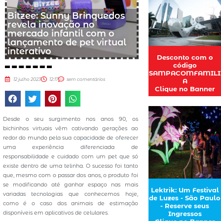
Bitzee: Sunny Brinquedos
revela inovação no
mercado infantil com o
lançamento de pet virtual
interativo
Desconto com o
código
SAMPACOMFAMILI
12 julho 2023
12:17
sem comentários
A
Clique no Banner
Desde o seu surgimento nos anos 90, os
bichinhos virtuais vêm cativando gerações ao
redor do mundo pela sua capacidade de oferecer
uma experiência diferenciada de
responsabilidade e cuidado com um pet que só
existe dentro de uma telinha. O sucesso foi tanto
que, mesmo com o passar dos anos, o produto foi
se modificando até ganhar espaço nas mais
Lektrik: Um Festival
variadas tecnologias que conhecemos hoje,
de Luzes - São Paulo
como é o caso dos animais de estimação
- Reserve seus
disponíveis em aplicativos de celulares.
Ingressos