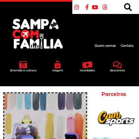
Quem somos
Contato
diversão e cultura
viagem
novidades
descontos
Parceiros