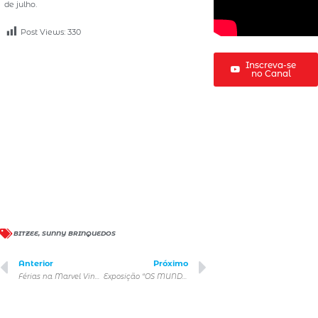
de julho.
Post Views:
330
Inscreva-se
no Canal
BITZEE
,
SUNNY BRINQUEDOS
Anterior
Próximo
Férias na Marvel Vingadores STATION (SP)
Exposição “OS MUNDOS DE LEONARDO DA VINCI”