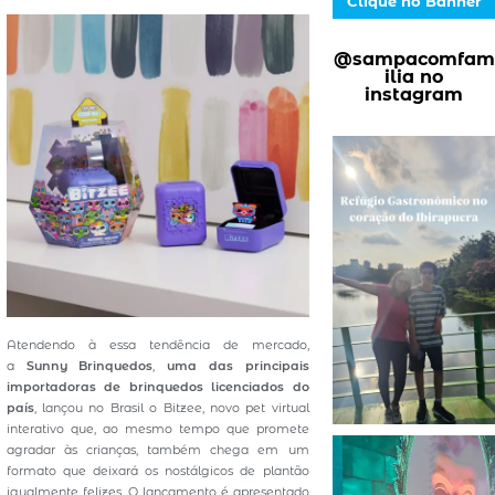
Clique no Banner
@sampacomfam
ilia no
instagram
Atendendo à essa tendência de mercado,
a
Sunny Brinquedos
,
uma das principais
importadoras de brinquedos licenciados do
país
, lançou no Brasil o Bitzee, novo pet virtual
interativo que, ao mesmo tempo que promete
agradar às crianças, também chega em um
formato que deixará os nostálgicos de plantão
igualmente felizes. O lançamento é apresentado