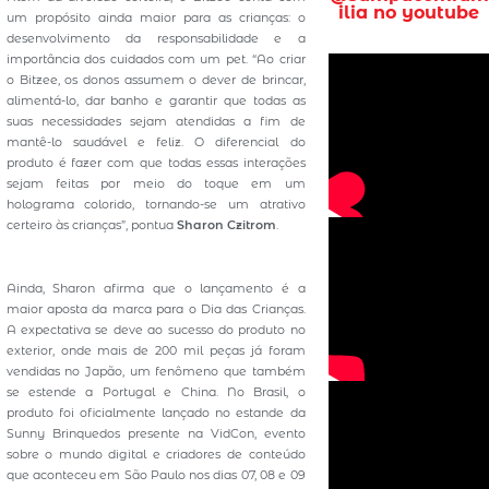
ilia no youtube
um propósito ainda maior para as crianças: o
desenvolvimento da responsabilidade e a
importância dos cuidados com um pet. “Ao criar
o Bitzee, os donos assumem o dever de brincar,
alimentá-lo, dar banho e garantir que todas as
suas necessidades sejam atendidas a fim de
mantê-lo saudável e feliz. O diferencial do
produto é fazer com que todas essas interações
sejam feitas por meio do toque em um
holograma colorido, tornando-se um atrativo
certeiro às crianças”, pontua
Sharon Czitrom
.
Ainda, Sharon afirma que o lançamento é a
maior aposta da marca para o Dia das Crianças.
A expectativa se deve ao sucesso do produto no
exterior, onde mais de 200 mil peças já foram
vendidas no Japão, um fenômeno que também
se estende a Portugal e China. No Brasil, o
produto foi oficialmente lançado no estande da
Sunny Brinquedos presente na VidCon, evento
sobre o mundo digital e criadores de conteúdo
que aconteceu em São Paulo nos dias 07, 08 e 09