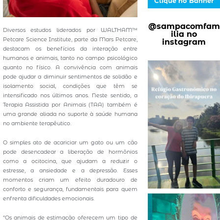
Clique no Banner
@sampacomfam
Diversos estudos liderados por WALTHAM™
ilia no
Petcare Science Institute, parte da Mars Petcare,
instagram
destacam os benefícios da interação entre
humanos e animais, tanto no campo psicológico
quanto no físico. A convivência com animais
pode ajudar a diminuir sentimentos de solidão e
isolamento social, condições que têm se
intensificado nos últimos anos. Neste sentido, a
Terapia Assistida por Animais (TAA) também é
uma grande aliada no suporte à saúde humana
no ambiente terapêutico.
O simples ato de acariciar um gato ou um cão
pode desencadear a liberação de hormônios
como a ocitocina, que ajudam a reduzir o
estresse, a ansiedade e a depressão. Esses
momentos criam um efeito duradouro de
conforto e segurança, fundamentais para quem
enfrenta dificuldades emocionais.
“Os animais de estimação oferecem um tipo de