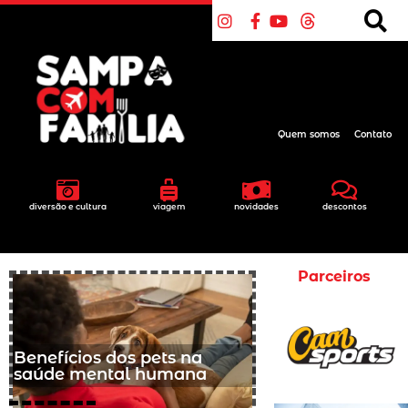
Quem somos
Contato
diversão e cultura
viagem
novidades
descontos
Parceiros
Benefícios dos pets na
saúde mental humana