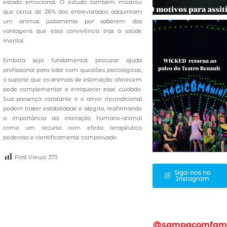
estado emocional. O estudo também mostrou
que cerca de 26% dos entrevistados adquiriram
um animal justamente por saberem das
vantagens que essa convivência traz à saúde
mental.
Embora seja fundamental procurar ajuda
profissional para lidar com questões psicológicas,
o suporte que os animais de estimação oferecem
pode complementar e enriquecer esse cuidado.
Sua presença constante e o amor incondicional
podem trazer estabilidade e alegria, reafirmando
a importância da interação humano-animal
como um recurso com efeito terapêutico
poderoso e cientificamente comprovado.
Post Views:
373
Siga-nos no
Instagram
@sampacomfam