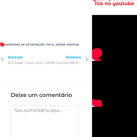
ilia no youtube
ANIMAIS DE ESTIMAÇÃO
,
PETS
,
SAÚDE MENTAL
Anterior
Próximo
SLS Super Crown World Championship no Ginásio do Ibirapuera
CAIXA Cultural São Paulo – programação de setembro
Deixe um comentário