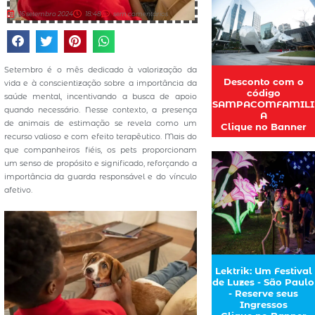
16 setembro 2024
18:48
sem comentários
Setembro é o mês dedicado à valorização da
Desconto com o
vida e à conscientização sobre a importância da
código
saúde mental, incentivando a busca de apoio
SAMPACOMFAMILI
quando necessário. Nesse contexto, a presença
A
de animais de estimação se revela como um
Clique no Banner
recurso valioso e com efeito terapêutico. Mais do
que companheiros fiéis, os pets proporcionam
um senso de propósito e significado, reforçando a
importância da guarda responsável e do vínculo
afetivo.
Lektrik: Um Festival
de Luzes - São Paulo
- Reserve seus
Ingressos