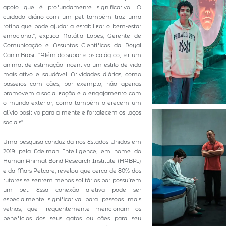
apoio que é profundamente significativo. O
cuidado diário com um pet também traz uma
rotina que pode ajudar a estabilizar o bem-estar
emocional”, explica Natália Lopes, Gerente de
Comunicação e Assuntos Científicos da Royal
Canin Brasil. “Além do suporte psicológico, ter um
animal de estimação incentiva um estilo de vida
mais ativo e saudável. Atividades diárias, como
passeios com cães, por exemplo, não apenas
promovem a socialização e o engajamento com
o mundo exterior, como também oferecem um
alívio positivo para a mente e fortalecem os laços
sociais”.
Uma pesquisa conduzida nos Estados Unidos em
2019 pela Edelman Intelligence, em nome do
Human Animal Bond Research Institute (HABRI)
e da Mars Petcare, revelou que cerca de 80% dos
tutores se sentem menos solitários por possuírem
um pet. Essa conexão afetiva pode ser
especialmente significativa para pessoas mais
velhas, que frequentemente mencionam os
benefícios dos seus gatos ou cães para seu