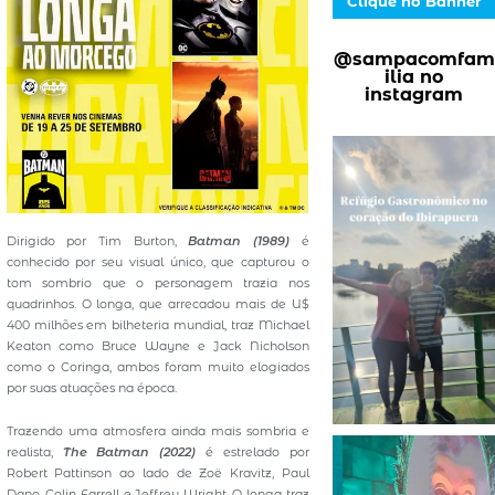
Clique no Banner
@sampacomfam
ilia no
instagram
Dirigido por Tim Burton,
Batman (1989)
é
conhecido por seu visual único, que capturou o
tom sombrio que o personagem trazia nos
quadrinhos. O longa, que arrecadou mais de U$
400 milhões em bilheteria mundial, traz Michael
Keaton como Bruce Wayne e Jack Nicholson
como o Coringa, ambos foram muito elogiados
por suas atuações na época.
Trazendo uma atmosfera ainda mais sombria e
realista,
The Batman (2022)
é estrelado por
Robert Pattinson ao lado de Zoë Kravitz, Paul
Dano, Colin Farrell e Jeffrey Wright. O longa traz