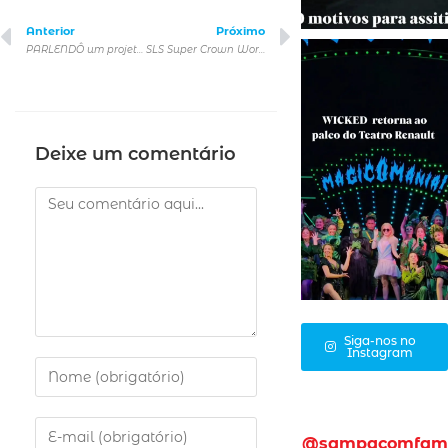
Anterior
Próximo
PARLENDÔ um projeto musical autoral para as Infâncias no Teatro Bravos
SLS Super Crown World Championship no Ginásio do Ibirapuera
Deixe um comentário
Siga-nos no
Instagram
@sampacomfam