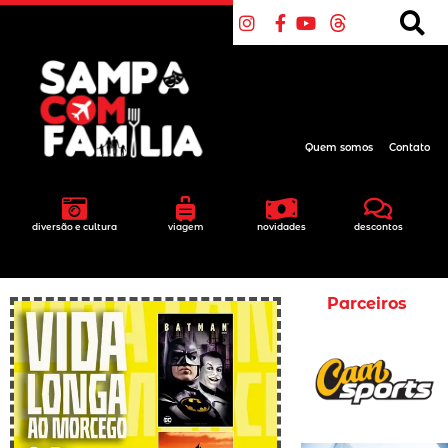
Quem somos
Contato
diversão e cultura
viagem
novidades
descontos
Parceiros