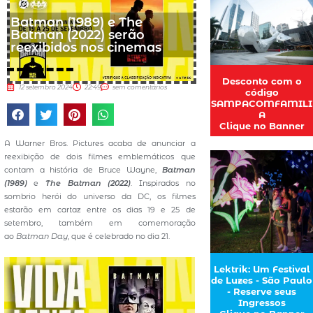
Batman (1989) e The
Batman (2022) serão
reexibidos nos cinemas
Desconto com o
12 setembro 2024
22:49
sem comentários
código
SAMPACOMFAMILI
A
Clique no Banner
A Warner Bros. Pictures acaba de anunciar a
reexibição de dois filmes emblemáticos que
contam a história de Bruce Wayne,
Batman
(1989)
e
The Batman (2022)
. Inspirados no
sombrio herói do universo da DC, os filmes
estarão em cartaz entre os dias 19 e 25 de
setembro, também em comemoração
ao
Batman Day
, que é celebrado no dia 21.
Lektrik: Um Festival
de Luzes - São Paulo
- Reserve seus
Ingressos