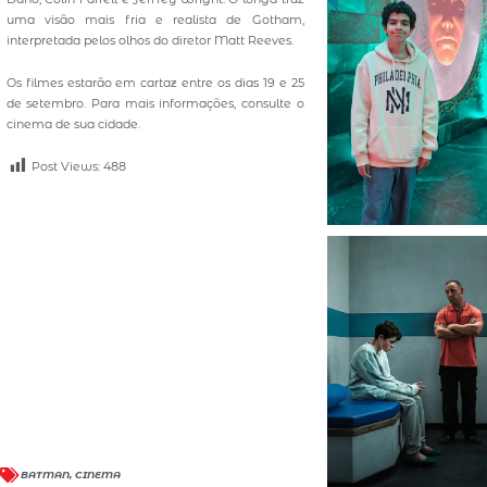
uma visão mais fria e realista de Gotham,
interpretada pelos olhos do diretor Matt Reeves.
Os filmes estarão em cartaz entre os dias 19 e 25
de setembro. Para mais informações, consulte o
cinema de sua cidade.
Post Views:
488
BATMAN
,
CINEMA