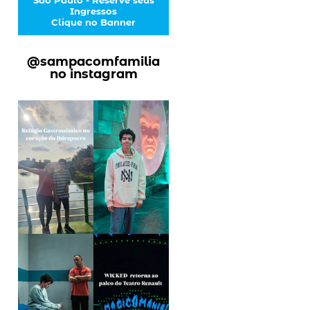
Ingressos
Clique no Banner
@sampacomfamilia
no instagram