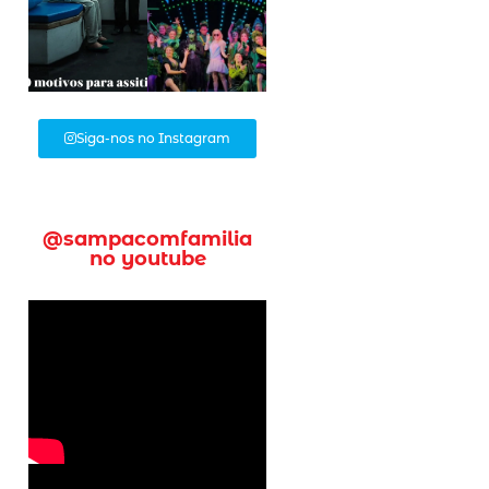
Siga-nos no Instagram
@sampacomfamilia
no youtube