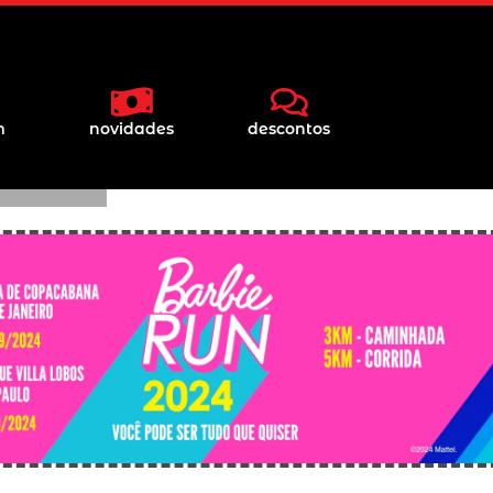
l
 com
m
novidades
descontos