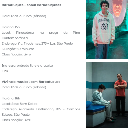
Barbatuques – show Barbatuquices
Data: 12 de outubro (sábado)
Horário: 15h
Local: Pinacoteca, na praça da Pina
Contemporânea
Endereço: Av. Tiradentes, 273 – Luz, São Paulo
Duração: 60 minutos
Classificação: Livre
Ingresso: entrada livre e gratuita
Link
Vivência musical com Barbatuques
Data: 12 de outubro (sábado)
Horário: 16h
Local: Sesc Bom Retiro
Endereço: Alameda Nothmann, 185 – Campos
Elíseos, São Paulo
Classificação: Livre