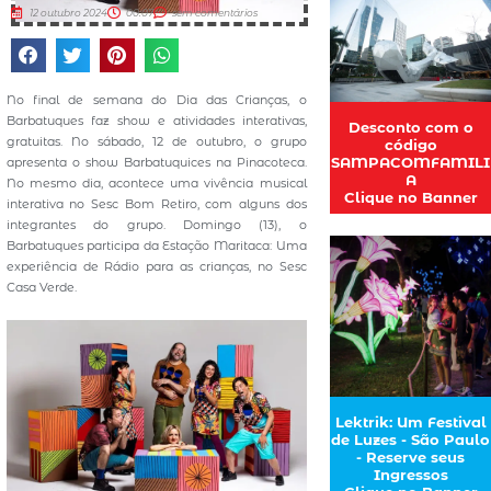
12 outubro 2024
00:07
sem comentários
No final de semana do Dia das Crianças, o
Barbatuques faz show e atividades interativas,
Desconto com o
gratuitas. No sábado, 12 de outubro, o grupo
código
SAMPACOMFAMILI
apresenta o show Barbatuquices na Pinacoteca.
A
No mesmo dia, acontece uma vivência musical
Clique no Banner
interativa no Sesc Bom Retiro, com alguns dos
integrantes do grupo. Domingo (13), o
Barbatuques participa da Estação Maritaca: Uma
experiência de Rádio para as crianças, no Sesc
Casa Verde.
Lektrik: Um Festival
de Luzes - São Paulo
- Reserve seus
Ingressos