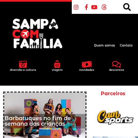
Quem somos
Contato
diversão e cultura
viagem
novidades
descontos
Parceiros
Barbatuques no fim de
semana das crianças