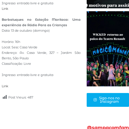
Ingresso: entrada livre e gratuita
Link
Barbatuques no Estação Maritaca: Uma
experiência de Rádio Para as Crianças
Data: 13 de outubro (domingo)
Horário: 16h
Local: Sesc Casa Verde
Endereço: Av. Casa Verde, 327 – Jardim São
Bento, São Paulo
Classificação: Livre
Ingresso: entrada livre e gratuita
Link
Post Views:
487
Siga-nos no
Instagram
@sampacomfam