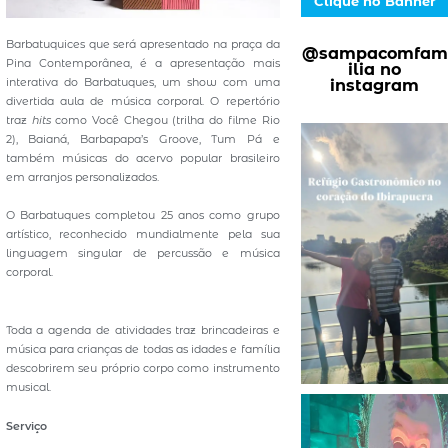
Clique no Banner
Barbatuquices que será apresentado na praça da
@sampacomfam
Pina Contemporânea, é a apresentação mais
ilia no
interativa do Barbatuques, um show com uma
instagram
divertida aula de música corporal. O repertório
traz
hits
como Você Chegou (trilha do filme Rio
2), Baianá, Barbapapa’s Groove, Tum Pá e
também músicas do acervo popular brasileiro
em arranjos personalizados.
O Barbatuques completou 25 anos como grupo
artístico, reconhecido mundialmente pela sua
linguagem singular de percussão e música
corporal.
Toda a agenda de atividades traz brincadeiras e
música para crianças de todas as idades e família
descobrirem seu próprio corpo como instrumento
musical.
Serviço