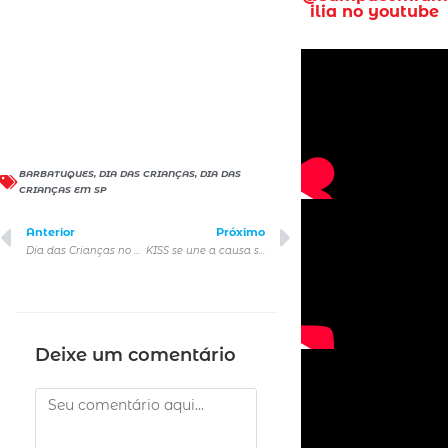
ilia no youtube
BARBATUQUES
,
DIA DAS CRIANÇAS
,
DIA DAS
CRIANÇAS EM SP
Anterior
Próximo
Dia das Crianças no Sesc Belenzinho
KISS se une a causa solidária no RS em leilão de itens exclusivos
Deixe um comentário