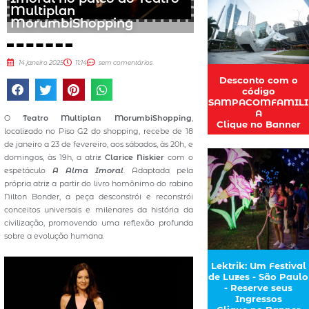
Multiplan
MorumbiShopping
14 janeiro 2025
11:14
sem comentários
Desconto com o
código
SAMPACOMFAMILI
A
O
Teatro Multiplan MorumbiShopping
,
Clique no Banner
localizado no Piso G2 do shopping, recebe de 18
de janeiro a 23 de fevereiro, aos sábados, às 20h, e
domingos, às 19h, a atriz
Clarice Niskier
com o
espetáculo
A Alma Imoral
. Adaptada pela
própria atriz a partir do livro homônimo do rabino
Nilton Bonder, a peça desconstrói e reconstrói
conceitos universais e milenares da história da
civilização, promovendo uma reflexão profunda
sobre a evolução humana.
Lektrik: Um Festival
de Luzes - São Paulo
- Reserve seus
Ingressos