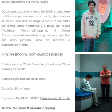
conservadorismo e a transgressão.
Desde sua estreia em junho de 2006, a peça tem
mobilizado pensamento e emoção, destacando-
se como uma das montagens mais impactantes
do teatro contemporâneo. No palco do Teatro
Multiplan MorumbiShopping,
A Alma
Imoral
promete envolver e provocar o público
em uma jornada única de reflexão e
autoconhecimento.
A ALMA IMORAL
, COM CLARICE NISKIER
18 de janeiro a 23 de fevereiro, sábados, às 21h, e
domingos, às 20h
Classificação Indicativa: 18 anos
Duração: 90 minutos
Ingressos: De R$60 a R$120 |
Vendas pela Sympla
Teatro Multiplan MorumbiShopping