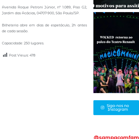
Avenida Roque Petroni Júnior, nº 1.089, Piso G2,
Jardim das Acácias, 04707-900, São Paulo/SP.
Bilheteria abre em dias de espetáculo, 2h antes
de cada sessão.
Capacidade: 250 lugares.
Post Views:
478
Siga-nos no
Instagram
@sampacomfam