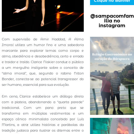
Clique no Banner
@sampacomfam
ilia no
instagram
Com supervisão de Amir Haddad,
A Alma
Imoral
utiliza um humor fino e uma sabedoria
marcante para explorar temas como corpo e
alma, obediência e desobediência, certo e errado
e traidor e traído. Clarice Niskier conduz o público
a um mergulho instigante sobre o conceito de
“alma imoral”, que, segundo o rabino Nilton
Bonder, conecta-se ao potencial transgressor do
ser humano, essencial para sua evolução.
Em cena, Clarice estabelece um diálogo direto
com a plateia, abandonando a “quarta parede”
tradicional. Com um pano preto que se
transforma em múltiplas vestimentas e um
espaço cênico minimalista concebido por Luís
Martins, a atriz utiliza histórias e parábolas da
tradição judaica para ilustrar os dilemas entre o