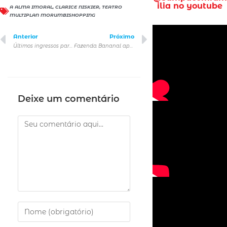
ilia no youtube
A ALMA IMORAL
,
CLARICE NISKIER
,
TEATRO
MULTIPLAN MORUMBISHOPPING
Anterior
Próximo
Últimos ingressos para shows do Roupa Nova na Vibra São Paulo
Fazenda Bananal apresenta programação especial para o verão em Paraty
Deixe um comentário