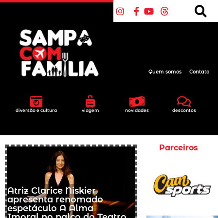
Quem somos
Contato
diversão e cultura
viagem
novidades
descontos
Parceiros
Atriz Clarice Niskier
apresenta renomado
espetáculo A Alma
Imoral no palco do Teatro