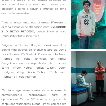
lado suas diferenças, eles unem forças para
proteger o reino e salvar o mundo de uma
destruição irreversível.
Após o lançamento nos cinemas, Maxserá o
destino exclusivo de streaming para
AQUAMAN
2: O REINO PERDIDO
, dando início a nova
franquia
DO CINE PRA MAX
Dirigido por James Wan, o maravilhoso filme
ganha vida através do criativo roteiro de David
Leslie Johnson-McGoldrick. O elenco conta Jason
Momoa no papel principal de Arthur
Curry/Aquaman, acompanhado de talentos
como Amber Heard, Patrick Wilson, Dolph
Lundgren, Yahya Abdul-Mateen II, Temuera
Morrison e Nicole Kidman
Max tem orgulho em apresentar um universo de
entretenimento incomparável para os
apaixonados fãs da DC, com uma gama de
conteúdos fascinantes. Desde filmes icônicos até