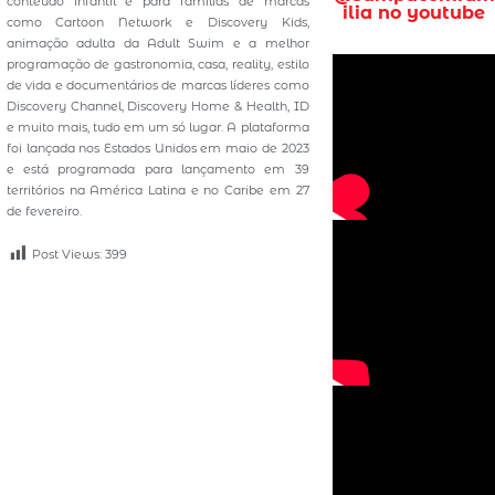
conteúdo infantil e para famílias de marcas
ilia no youtube
como Cartoon Network e Discovery Kids,
animação adulta da Adult Swim e a melhor
programação de gastronomia, casa, reality, estilo
de vida e documentários de marcas líderes como
Discovery Channel, Discovery Home & Health, ID
e muito mais, tudo em um só lugar. A plataforma
foi lançada nos Estados Unidos em maio de 2023
e está programada para lançamento em 39
territórios na América Latina e no Caribe em 27
de fevereiro.
Post Views:
399