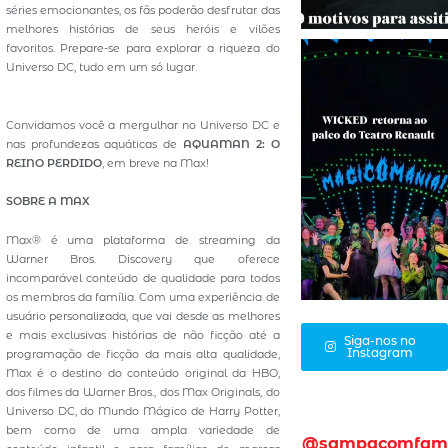
séries emocionantes, os fãs poderão desfrutar das
melhores histórias de seus heróis e vilões
favoritos. Prepare-se para explorar a riqueza do
Universo DC, tudo em um só lugar.
Convidamos você a mergulhar no Universo DC e
nas profundezas aquáticas de
AQUAMAN 2: O
REINO PERDIDO
, em breve na Max!
SOBRE A MAX
Max® é uma plataforma de streaming da
Warner Bros. Discovery que oferece
incomparável conteúdo de qualidade para todos
os membros da família. Com uma experiência de
usuário personalizada, que vai desde as melhores
e mais exclusivas histórias de não ficção até a
Siga-nos no
Instagram
programação de ficção da mais alta qualidade,
Max é o destino do conteúdo original da HBO,
dos filmes da Warner Bros., dos Max Originals, do
Universo DC, do Mundo Mágico de Harry Potter,
bem como de uma ampla variedade de
@sampacomfam