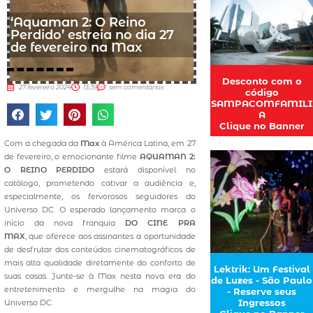
‘Aquaman 2: O Reino
Perdido’ estreia no dia 27
de fevereiro na Max
Desconto com o
27 fevereiro 2024
13:39
sem comentários
código
SAMPACOMFAMILI
A
Clique no Banner
Com a chegada da
Max
à América Latina, em 27
de fevereiro, o emocionante filme
AQUAMAN 2:
O REINO PERDIDO
estará disponível no
catálogo, prometendo cativar a audiência e,
especialmente, os fervorosos seguidores do
Universo DC. O esperado lançamento marca o
início da nova franquia
DO CINE PRA
MAX
, que oferece aos assinantes a oportunidade
de desfrutar dos conteúdos cinematográficos de
mais alta qualidade diretamente do conforto de
Lektrik: Um Festival
suas casas. Junte-se à Max nesta nova era do
de Luzes - São Paulo
entretenimento e mergulhe na magia do
- Reserve seus
Ingressos
Universo DC.