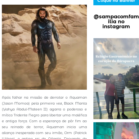
Clique no Banner
@sampacomfam
ilia no
instagram
Após falhar na missão de derrotar o Aquaman
(Jason Momoa) pela primeira vez, Black Manta
(Yahya Abdul-Mateen II) agarra o poderoso e
mítico Tridente Negro para libertar uma maléfica
e antiga força. Com a esperança de pôr fim ao
seu reinado de terror, Aquaman inicia uma
aliança inesperada com seu irmão, Orm (Patrick
Wilson), o antigo rei de Atlantis. Deixando de