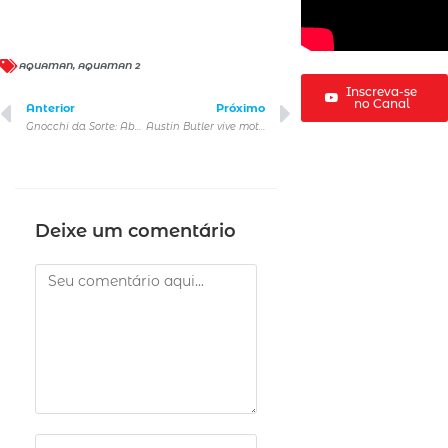
AQUAMAN
,
AQUAMAN 2
Inscreva-se
no Canal
Anterior
Próximo
Gnocchi da Sorte: Abbraccio celebra dia 29 de fevereiro com prêmios especiais em seus restaurantes
Austin Butler vive motoqueiro de uma gangue em trailer de Clube dos Vândalos, novo longa da Universal Pictures
Deixe um comentário