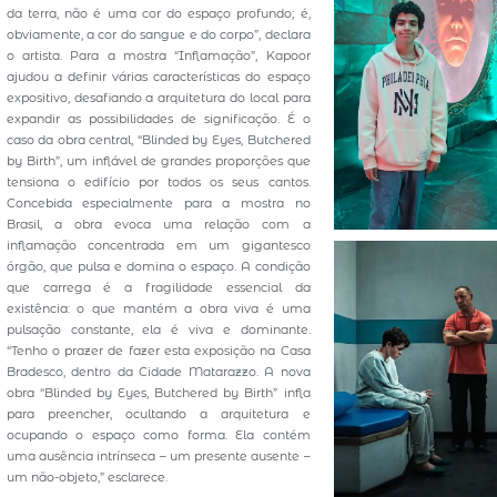
da terra, não é uma cor do espaço profundo; é,
obviamente, a cor do sangue e do corpo”, declara
o artista. Para a mostra “Inflamação”, Kapoor
ajudou a definir várias características do espaço
expositivo, desafiando a arquitetura do local para
expandir as possibilidades de significação. É o
caso da obra central, “Blinded by Eyes, Butchered
by Birth”, um inflável de grandes proporções que
tensiona o edifício por todos os seus cantos.
Concebida especialmente para a mostra no
Brasil, a obra evoca uma relação com a
inflamação concentrada em um gigantesco
órgão, que pulsa e domina o espaço. A condição
que carrega é a fragilidade essencial da
existência: o que mantém a obra viva é uma
pulsação constante, ela é viva e dominante.
“Tenho o prazer de fazer esta exposição na Casa
Bradesco, dentro da Cidade Matarazzo. A nova
obra “Blinded by Eyes, Butchered by Birth” infla
para preencher, ocultando a arquitetura e
ocupando o espaço como forma. Ela contém
uma ausência intrínseca – um presente ausente –
um não-objeto,” esclarece.