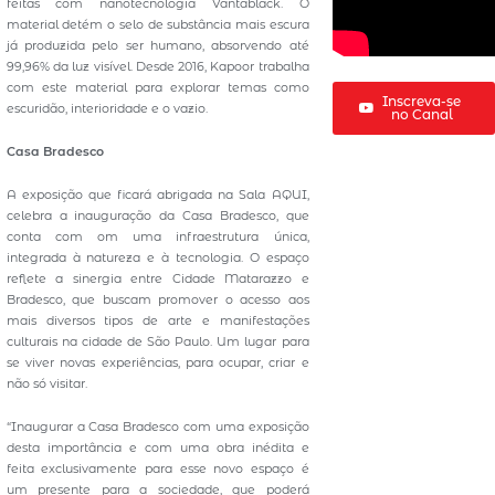
feitas com nanotecnologia Vantablack. O
material detém o selo de substância mais escura
já produzida pelo ser humano, absorvendo até
99,96% da luz visível. Desde 2016, Kapoor trabalha
com este material para explorar temas como
Inscreva-se
escuridão, interioridade e o vazio.
no Canal
Casa Bradesco
A exposição que ficará abrigada na Sala AQUI,
celebra a inauguração da Casa Bradesco, que
conta com om uma infraestrutura única,
integrada à natureza e à tecnologia. O espaço
reflete a sinergia entre Cidade Matarazzo e
Bradesco, que buscam promover o acesso aos
mais diversos tipos de arte e manifestações
culturais na cidade de São Paulo. Um lugar para
se viver novas experiências, para ocupar, criar e
não só visitar.
“Inaugurar a Casa Bradesco com uma exposição
desta importância e com uma obra inédita e
feita exclusivamente para esse novo espaço é
um presente para a sociedade, que poderá