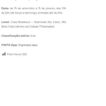
Data:
de 15 de setembro a 15 de janeiro, das 10h
às 22h (de terça a domingo, entrada até às 21h)
Local:
Casa Bradesco – Alameda Rio Claro, 190,
Bela Vista (dentro da Cidade Matarazzo)
Classificação etária:
livre
MATA App:
Ingressos aqui
Post Views:
522