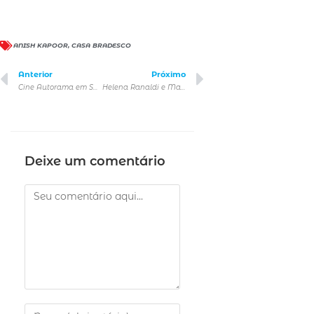
ANISH KAPOOR
,
CASA BRADESCO
Anterior
Próximo
Cine Autorama em São Paulo
Helena Ranaldi e Martha Meola sobem ao palco do Itaú Cultural com a estreia da peça Por trás das Flores
Deixe um comentário