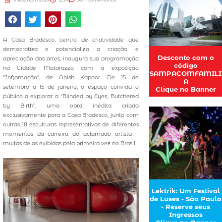
A Casa Bradesco, centro de criatividade que
democratiza e potencializa a criação e
Desconto com o
apreciação das artes, inaugura sua programação
código
na Cidade Matarazzo com a exposição
SAMPACOMFAMILI
“Inflamação”, de Anish Kapoor. De 15 de
A
setembro a 15 de janeiro, o espaço convida o
Clique no Banner
público a explorar a “Blinded by Eyes, Butchered
by Birth”, uma obra inédita criada
exclusivamente para a Casa Bradesco, junto com
outras 18 esculturas representativas de diferentes
momentos da carreira do aclamado artista –
muitas delas exibidas pela primeira vez no Brasil.
Lektrik: Um Festival
de Luzes - São Paulo
- Reserve seus
Ingressos