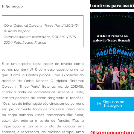
Inflamação
Obra “Internal Object in Three Parts” (2013-15)
© Anish Kapoor.
Todos os direitos reservados, DACS/AUTVIS,
2024/ Foto: Joana França
E se um espelho fosse capaz de revelar como
somos por dentro? É com esse questionamento
que Marcello Dantas propõe uma exposição do
trabalho de Anish Kapoor. O tríptico “Internal
Object in Three Parts” (foto acima, de 2013-15),
criado a partir de camadas de silicone e tinta,
lembra pedaços de carne sangrenta e tendões.
Siga-nos no
“Os sinais da inflamação são cinco, sendo comuns
Instagram
em praticamente todos os processos infecciosos
no corpo humano. Esses indicadores são: rubor,
calor, dor, edema e perda de função. Mas a
inflamação é também o ato de colocar em
chamas, e representa, ao mesmo tempo, uma
@sampacomfam