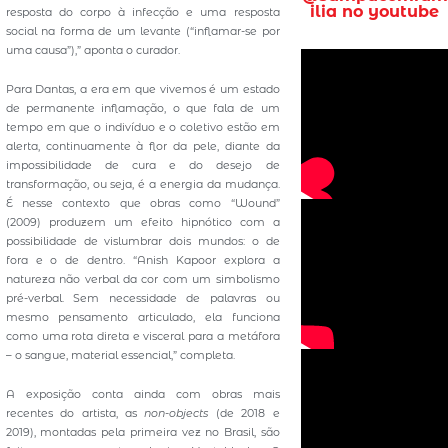
ilia no youtube
resposta do corpo à infecção e uma resposta
social na forma de um levante (“inflamar-se por
uma causa”),” aponta o curador.
Para Dantas, a era em que vivemos é um estado
de permanente inflamação, o que fala de um
tempo em que o indivíduo e o coletivo estão em
alerta, continuamente à flor da pele, diante da
impossibilidade de cura e do desejo de
transformação, ou seja, é a energia da mudança.
É nesse contexto que obras como “Wound”
(2009) produzem um efeito hipnótico com a
possibilidade de vislumbrar dois mundos: o de
fora e o de dentro. “Anish Kapoor explora a
natureza não verbal da cor com um simbolismo
pré-verbal. Sem necessidade de palavras ou
mesmo pensamento articulado, ela funciona
como uma rota direta e visceral para a metáfora
– o sangue, material essencial,” completa.
A exposição conta ainda com obras mais
recentes do artista, as
non-objects
(de 2018 e
2019), montadas pela primeira vez no Brasil, são