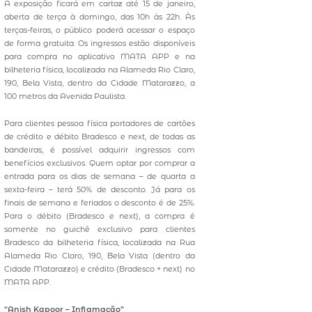
A exposição ficará em cartaz até 15 de janeiro,
aberta de terça à domingo, das 10h às 22h. Às
terças-feiras, o público poderá acessar o espaço
de forma gratuita. Os ingressos estão disponíveis
para compra no aplicativo MATA APP e na
bilheteria física, localizada na Alameda Rio Claro,
190, Bela Vista, dentro da Cidade Matarazzo, a
100 metros da Avenida Paulista.
Para clientes pessoa física portadores de cartões
de crédito e débito Bradesco e next, de todas as
bandeiras, é possível adquirir ingressos com
benefícios exclusivos. Quem optar por comprar a
entrada para os dias de semana – de quarta a
sexta-feira – terá 50% de desconto. Já para os
finais de semana e feriados o desconto é de 25%.
Para o débito (Bradesco e next), a compra é
somente no guichê exclusivo para clientes
Bradesco da bilheteria física, localizada na Rua
Alameda Rio Claro, 190, Bela Vista (dentro da
Cidade Matarazzo) e crédito (Bradesco + next) no
MATA APP.
“Anish Kapoor – Inflamação”